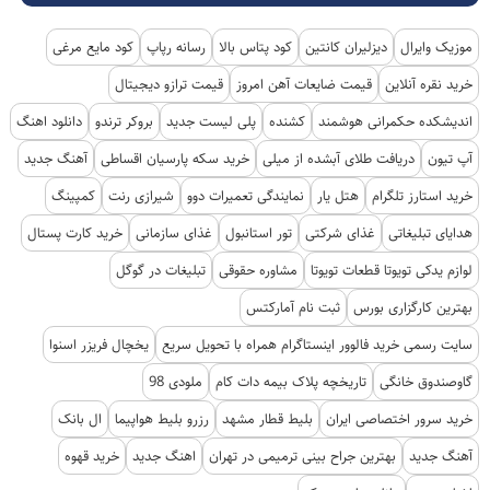
موزیک وایرال
دیزلیران کانتین
کود پتاس بالا
رسانه رپاپ
کود مایع مرغی
خرید نقره آنلاین
قیمت ضایعات آهن امروز
قیمت ترازو دیجیتال
اندیشکده حکمرانی هوشمند
کشنده
پلی لیست جدید
بروکر ترندو
دانلود اهنگ
آپ تیون
دریافت طلای آبشده از میلی
خرید سکه پارسیان اقساطی
آهنگ جدید
خرید استارز تلگرام
هتل یار
نمایندگی تعمیرات دوو
شیرازی رنت
کمپینگ
هدایای تبلیغاتی
غذای شرکتی
تور استانبول
غذای سازمانی
خرید کارت پستال
لوازم یدکی تویوتا قطعات تویوتا
مشاوره حقوقی
تبلیغات در گوگل
بهترین کارگزاری بورس
ثبت نام آمارکتس
سایت رسمی خرید فالوور اینستاگرام همراه با تحویل سریع
یخچال فریزر اسنوا
گاوصندوق خانگی
تاریخچه پلاک بیمه دات کام
ملودی 98
خرید سرور اختصاصی ایران
بلیط قطار مشهد
رزرو بلیط هواپیما
ال بانک
آهنگ جدید
بهترین جراح بینی ترمیمی در تهران
اهنگ جدید
خرید قهوه