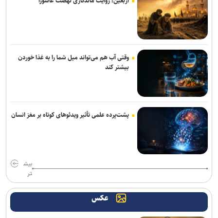
اربعین؛ روایت ماندگاری نهضت عاشورا
کارگاه تخصصی دارایی‌های فکری در صنعت داروسازی گیاهی برگزار
می‌شود
اومودا ۴، شاسی‌بلندی با دستیار هوش مصنوعی که فرمان همه‌چیز را به
وقتی آب هم می‌تواند میل شما را به غذا خوردن
دست می‌گیرد
بیشتر کند
مدل Qwen۳.۸-Max علی‌بابا توانایی‌های پردازشی هم‌سطح کلود ارائه
می‌دهد
گوشی داغ را داخل یخچال نگذارید!
پشت‌پرده علمی تأثیر ویدئو‌های کوتاه بر مغز انسان
دستگاه «نیدر» بومی، راهکار دانش‌بنیان‌ها برای اختلاط مواد پلیمری و
نانویی
بیش
اطلاعات بیش از ۱۰۰ هزار نیروی پلیس و کارمند امنیتی بریتانیا هک شد
تر
وقتی موسیقی ترسناک، لبخندها را هم وحشتناک نشان می‌دهد
عکس
کوروت گرند اسپرت X مدل ۲۰۲۷؛ اثبات جادوی نرم‌افزار در دنیای