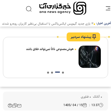
آخرین اخبار:
پیشنهاد سردبیر
های
هوش‌مصنوعی ذاتاً نمی‌تواند خلاق باشد
آناتک
فناوری
15 / 04 /1405
13:37