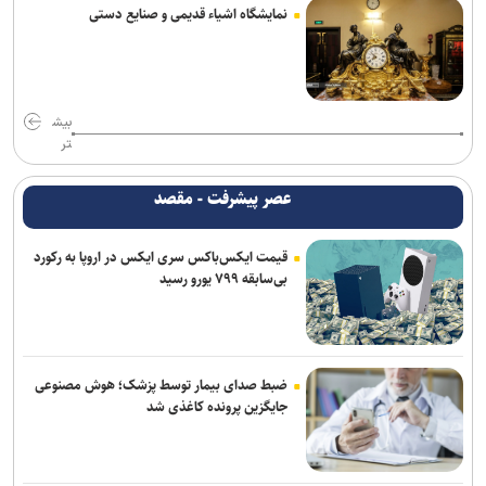
خودروهای اسپرت
نمایشگاه اشیاء قدیمی و صنایع دستی
وقتی یک کلیپس چند میلی‌متری، نقش حیاتی در جراحی ایفا می‌کند
فراخوان مشارکت برای ایجاد اولین آزمایشگاه اتصال کوتاه کشور منتشر شد
بیش
راه‌آهن با ارتقای مرکز عملیات امنیت، دیوار دفاع سایبری خود را تقویت
تر
می‌کند
عصر پیشرفت - مقصد
اس‌جی ۱۰۰۰ کنسولی که امپراتوری سگا را پایه‌گذاری کرد
قیمت ایکس‌باکس سری ایکس در اروپا به رکورد
بی‌سابقه ۷۹۹ یورو رسید
ضبط صدای بیمار توسط پزشک؛ هوش مصنوعی
جایگزین پرونده کاغذی شد