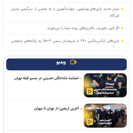
نسل جدید بازی‌های ویدئویی، مهارت‌آموزی را به بخشی از سرگرمی تبدیل
می‌کند
اگر فیبر نخورید، باکتری‌های روده شما را می‌خورند
بازی‌های ایکس‌باکس ۳۶۰ با شبیه‌ساز رسمی Xe۰۳ به رایانه‌های شخصی
می‌آیند
۶ روستای شمال آذربایجان غربی به اینترنت پرسرعت متصل شدند
ویدیو
اطلاعات تیم‌های برگزیده جشنواره «ایما» برای ارتباط با صنعت و
حماسه دلدادگان حسینی در مسیر قبله تهران
سرمایه‌گذاران منتشر می‌شود
قیمت ایکس‌باکس سری ایکس در اروپا به رکورد بی‌سابقه ۷۹۹ یورو رسید
۳ بازی جدید گیم‌پس ایکس‌باکس با استقبال بی‌نظیر کاربران روبه‌رو
آخرین اربعین؛ از تهران تا مهران
شدند
اوپو حسگرهای ۵۰ مگاپیکسلی جدید را روی فایند X۱۰ اولترا آزمایش
می‌کند