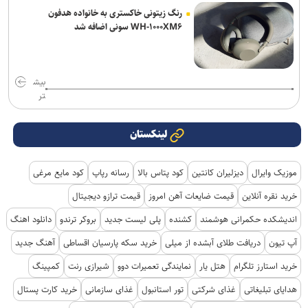
رنگ زیتونی خاکستری به خانواده هدفون
WH-۱۰۰۰XM۶ سونی اضافه شد
بیش
تر
لینکستان
موزیک وایرال
دیزلیران کانتین
کود پتاس بالا
رسانه رپاپ
کود مایع مرغی
خرید نقره آنلاین
قیمت ضایعات آهن امروز
قیمت ترازو دیجیتال
اندیشکده حکمرانی هوشمند
کشنده
پلی لیست جدید
بروکر ترندو
دانلود اهنگ
آپ تیون
دریافت طلای آبشده از میلی
خرید سکه پارسیان اقساطی
آهنگ جدید
خرید استارز تلگرام
هتل یار
نمایندگی تعمیرات دوو
شیرازی رنت
کمپینگ
هدایای تبلیغاتی
غذای شرکتی
تور استانبول
غذای سازمانی
خرید کارت پستال