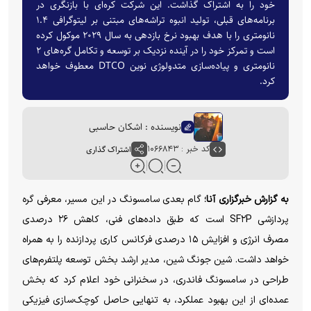
خود را به اشتراک گذاشت. این شرکت کره‌ای با بازنگری در
برنامه‌های قبلی، تولید انبوه تراشه‌های مبتنی بر لیتوگرافی ۱.۴
نانومتری را با هدف بهبود نرخ بازدهی به سال ۲۰۲۹ موکول کرده
است و تمرکز خود را در آینده نزدیک بر توسعه و تکامل گره‌های ۲
نانومتری و پیاده‌سازی متدولوژی نوین DTCO معطوف خواهد
کرد.
نویسنده : اشکان حاسبی
کد خبر : ۱۰۶۶۸۴۳
اشتراک گذاری
به گزارش خبرگزاری آنا؛
گام بعدی سامسونگ در این مسیر، معرفی گره
پردازشی SF۲P است که طبق داده‌های فنی، کاهش ۲۶ درصدی
مصرف انرژی و افزایش ۱۵ درصدی فرکانس کاری پردازنده را به همراه
خواهد داشت. شین جونگ شین، مدیر ارشد بخش توسعه پلتفرم‌های
طراحی در سامسونگ فاندری، در سخنرانی خود اعلام کرد که بخش
عمده‌ای از این بهبود عملکرد، به تنهایی حاصل کوچک‌سازی فیزیکی