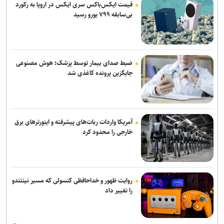
قیمت ایکس‌باکس سری ایکس در اروپا به رکورد
اندروید برای همیشه با دستیار صوتی سابق گوگل خداحافظی می‌کند
بی‌سابقه ۷۹۹ یورو رسید
کیبوردهای مجهز به ولوم چرخشی و ماوس بی‌سیم ۱۴۰ ساعته کرسیر از
راه رسیدند
ضبط صدای بیمار توسط پزشک؛ هوش مصنوعی
جایگزین پرونده کاغذی شد
آمریکا واردات ربات‌های پیشرفته و اینورترهای برق
خارجی را محدود کرد
روایت ظهور و خداحافظی کنسولی که مسیر نینتندو
را تغییر داد