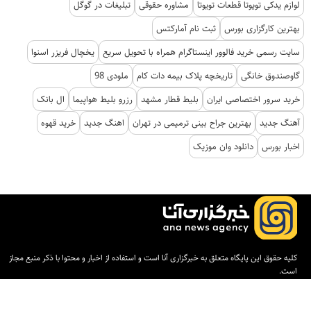
لوازم یدکی تویوتا قطعات تویوتا
مشاوره حقوقی
تبلیغات در گوگل
بهترین کارگزاری بورس
ثبت نام آمارکتس
سایت رسمی خرید فالوور اینستاگرام همراه با تحویل سریع
یخچال فریزر اسنوا
گاوصندوق خانگی
تاریخچه پلاک بیمه دات کام
ملودی 98
خرید سرور اختصاصی ایران
بلیط قطار مشهد
رزرو بلیط هواپیما
ال بانک
آهنگ جدید
بهترین جراح بینی ترمیمی در تهران
اهنگ جدید
خرید قهوه
اخبار بورس
دانلود وان موزیک
کلیه حقوق این پایگاه متعلق به خبرگزاری آنا است و استفاده از اخبار و محتوا با ذکر منبع مجاز
است.
طراحی و تولید:
ایران سامانه