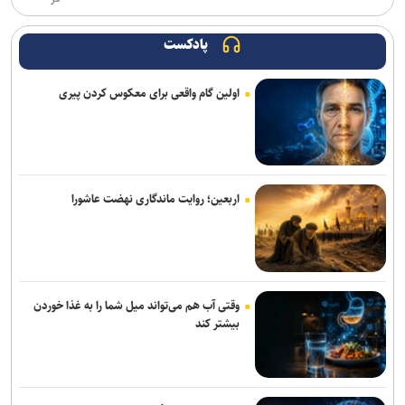
موجودی تمام مدل‌های وان‌پلاس ۱۵ در آمریکا به اتمام رسید
پادکست
تیم‌های کوچک بازی‌ساز ایرانی با فناوری‌های جدید می‌توانند ایده‌های
بزرگ‌تری خلق کنند
اولین گام واقعی برای معکوس کردن پیری
اومودا ۴، شاسی‌بلندی با دستیار هوش مصنوعی که فرمان همه‌چیز را به
دست می‌گیرد
کارگاه تخصصی دارایی‌های فکری در صنعت داروسازی گیاهی برگزار
می‌شود
اربعین؛ روایت ماندگاری نهضت عاشورا
فراخوان مشارکت برای ایجاد اولین آزمایشگاه اتصال کوتاه کشور منتشر شد
وقتی یک کلیپس چند میلی‌متری، نقش حیاتی در جراحی ایفا می‌کند
وقتی آب هم می‌تواند میل شما را به غذا خوردن
گوشی داغ را داخل یخچال نگذارید!
بیشتر کند
راه‌آهن با ارتقای مرکز عملیات امنیت، دیوار دفاع سایبری خود را تقویت
می‌کند