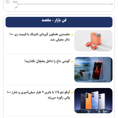
بیش
تر
فن بازار - مقصد
نخستین هدفون گیره‌ای ناتینگ با قیمت زیر ۱۰۰
دلار معرفی شد
گوشی داغ را داخل یخچال نگذارید!
آیکو نئو ۱۱S با باتری ۹ هزار میلی‌آمپری و شارژ ۱۰۰
واتی رکورد می‌زند