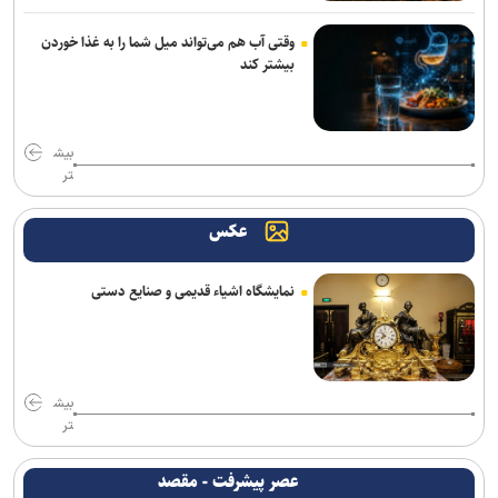
رسانه، نهاد پنجم معماری نوین معاونت علمی است
وقتی آب هم می‌تواند میل شما را به غذا خوردن
بیشتر کند
خبرنگاران نقش ارتباطات در پیشرفت کشور را برای مردم روایت می‌کنند
بایت‌دنس آموزش مدل هوش مصنوعی ۱۰ تریلیون پارامتری را کلید زد
بیش
تر
خبرنگاران، میان ذات و کارکرد فناوری در جامعه پیوند برقرار می‌کنند
عکس
حسگر جدید سامسونگ ظرفیت جذب نور پیکسل‌ها را ۶۰ درصد افزایش
می‌دهد
نمایشگاه اشیاء قدیمی و صنایع دستی
طراحی تاشو و درایورهای ۴۰ میلی‌متری به هدفون جدید و میان‌رده سونی
بازمی‌گردند
بیش
تر
عصر پیشرفت - مقصد