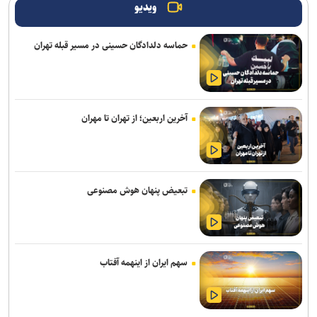
برنامه ما گسترش استفاده از هوش مصنوعی در همه بخش‌های پست
ویدیو
است
حماسه دلدادگان حسینی در مسیر قبله تهران
مکالمات متنی برای کاربران رایگان چت جی پی تی نامحدود شد
سهم ایران از «ابر ال‌نینو» احتمال افزایش بارش است نه تضمین پایان
خشکسالی
آخرین اربعین؛ از تهران تا مهران
قابلیت رزرو هتل و سفارش غذا به دستیار هوشمند گوگل مپ اضافه شد
حضور ۲۰۰ شرکت‌کننده از ۱۴ کشور در المپیک فناوری ۲۰۲۶
بازی Quake به مناسبت ۳۰ سالگی، صاحب کمپین داستانی جدیدی شد
تبعیض پنهان هوش مصنوعی
روایت نخستین نگاه انسان به سلول‌های بدن خود
نوآوری دانش‌بنیان ایرانی، معادله نصب لوله‌های پلی‌اتیلن در دریا را تغییر
داد
سهم ایران از اینهمه آفتاب
چرا پیشرفته‌ترین هوش‌مصنوعی‌ هم نمی‌تواند مانند انسان فکر کند