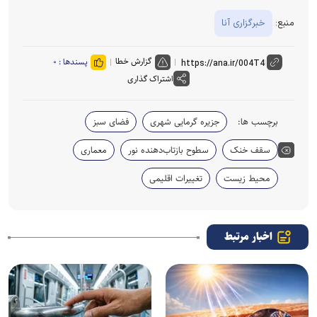
منبع:
خبرگزاری آنا
گزارش خطا
پسندها :
۰
اشتراک گذاری
برچسب ها:
جزیره گرمایی شهری
فضای سبز
سقف خنک
سطوح بازتاب‌دهنده نور
معماری
محیط زیست
تغییرات اقلیمی
اخبار مرتبط