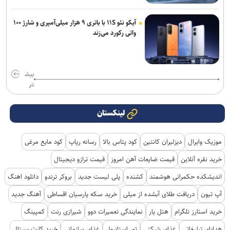
آیکو نئو ۱۱S با باتری ۹ هزار میلی‌آمپری و شارژ ۱۰۰
واتی رکورد می‌زند
بیش
تر
لینکستان
موزیک وایرال
دیزلیران کانتین
کود پتاس بالا
رسانه رپاپ
کود مایع مرغی
خرید نقره آنلاین
قیمت ضایعات آهن امروز
قیمت ترازو دیجیتال
اندیشکده حکمرانی هوشمند
کشنده
پلی لیست جدید
بروکر ترندو
دانلود اهنگ
آپ تیون
دریافت طلای آبشده از میلی
خرید سکه پارسیان اقساطی
آهنگ جدید
خرید استارز تلگرام
هتل یار
نمایندگی تعمیرات دوو
شیرازی رنت
کمپینگ
هدایای تبلیغاتی
غذای شرکتی
تور استانبول
غذای سازمانی
خرید کارت پستال