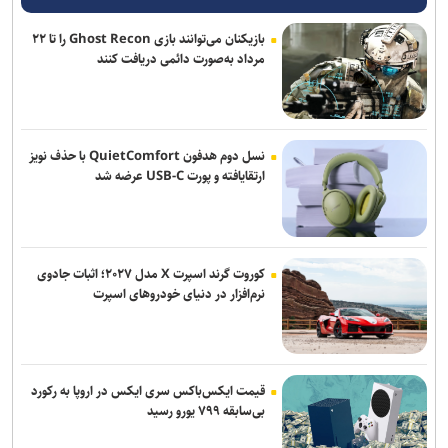
بازیکنان می‌توانند بازی Ghost Recon را تا ۲۲
مرداد به‌صورت دائمی دریافت کنند
نسل دوم هدفون QuietComfort با حذف نویز
ارتقایافته و پورت USB-C عرضه شد
کوروت گرند اسپرت X مدل ۲۰۲۷؛ اثبات جادوی
نرم‌افزار در دنیای خودروهای اسپرت
قیمت ایکس‌باکس سری ایکس در اروپا به رکورد
بی‌سابقه ۷۹۹ یورو رسید