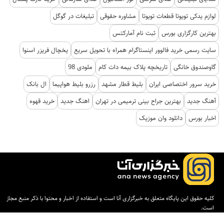
لوازم یدکی تویوتا قطعات تویوتا
مشاوره حقوقی
تبلیغات در گوگل
بهترین کارگزاری بورس
ثبت نام آمارکتس
سایت رسمی خرید فالوور اینستاگرام همراه با تحویل سریع
یخچال فریزر اسنوا
گاوصندوق خانگی
تاریخچه پلاک بیمه دات کام
ملودی 98
خرید سرور اختصاصی ایران
بلیط قطار مشهد
رزرو بلیط هواپیما
ال بانک
آهنگ جدید
بهترین جراح بینی ترمیمی در تهران
اهنگ جدید
خرید قهوه
اخبار بورس
دانلود وان موزیک
کلیه حقوق این پایگاه متعلق به خبرگزاری آنا است و استفاده از اخبار و محتوا با ذکر منبع مجاز
است.
طراحی و تولید:
ایران سامانه