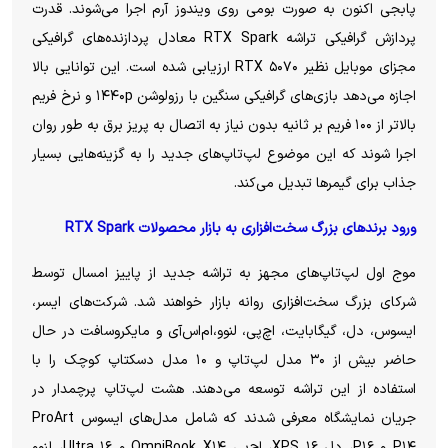
پابجی اکنون به صورت بومی روی ویندوز آرم اجرا می‌شوند. قدرت
پردازش گرافیکی تراشه RTX Spark معادل پردازنده‌های گرافیکی
مجزای موبایل نظیر RTX ۵۰۷۰ ارزیابی شده است. این توانایی بالا
اجازه می‌دهد بازی‌های گرافیکی سنگین با رزولوشن ۱۴۴۰p و نرخ فریم
بالاتر از ۱۰۰ فریم بر ثانیه بدون نیاز به اتصال به پریز برق به طور روان
اجرا شوند که این موضوع لپ‌تاپ‌های جدید را به گزینه‌هایی بسیار
جذاب برای گیمر‌ها تبدیل می‌کند.
ورود برند‌های بزرگ سخت‌افزاری به بازار محصولات RTX Spark
موج اول لپ‌تاپ‌های مجهز به تراشه جدید از پاییز امسال توسط
شرکای بزرگ سخت‌افزاری روانه بازار خواهند شد. شرکت‌های ایسر،
ایسوس، دل، گیگابایت، اچ‌پی، لنوو،‌ام‌اس‌آی و مایکروسافت در حال
حاضر بیش از ۳۰ مدل لپ‌تاپ و ۱۰ مدل دسکتاپ کوچک را با
استفاده از این تراشه توسعه می‌دهند. هشت لپ‌تاپ پرچمدار در
جریان نمایشگاه معرفی شدند که شامل مدل‌های ایسوس ProArt
P۱۴ و P۱۶، دل XPS ۱۶، اچ‌پی OmniBook X۱۴ و Ultra ۱۶، لنوو