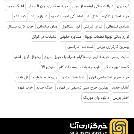
آپ تیون
دریافت طلای آبشده از میلی
خرید سکه پارسیان اقساطی
آهنگ جدید
خرید استارز تلگرام
هتل یار
نمایندگی تعمیرات دوو
شیرازی رنت
کمپینگ
هدایای تبلیغاتی
غذای شرکتی
تور استانبول
غذای سازمانی
خرید کارت پستال
لوازم یدکی تویوتا قطعات تویوتا
مشاوره حقوقی
تبلیغات در گوگل
بهترین کارگزاری بورس
ثبت نام آمارکتس
سایت رسمی خرید فالوور اینستاگرام همراه با تحویل سریع
یخچال فریزر اسنوا
گاوصندوق خانگی
تاریخچه پلاک بیمه دات کام
ملودی 98
خرید سرور اختصاصی ایران
بلیط قطار مشهد
رزرو بلیط هواپیما
ال بانک
آهنگ جدید
بهترین جراح بینی ترمیمی در تهران
اهنگ جدید
خرید قهوه
اخبار بورس
دانلود وان موزیک