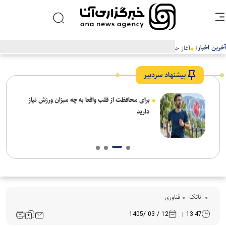
آخرین اخبار:
آغاز جشنواره سالانه «پوکو کارناوال ۲۰۲۶» هم‌زمان با هشتمین سالگرد پوکو
پیشنهاد سردبیر
برای محافظت از قلب واقعا به چه میزان ورزش نیاز
دارید
آناتک
فناوری
12 / 03 /1405
13:47