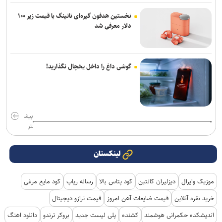
نخستین هدفون گیره‌ای ناتینگ با قیمت زیر ۱۰۰
دلار معرفی شد
گوشی داغ را داخل یخچال نگذارید!
بیش
تر
لینکستان
موزیک وایرال
دیزلیران کانتین
کود پتاس بالا
رسانه رپاپ
کود مایع مرغی
خرید نقره آنلاین
قیمت ضایعات آهن امروز
قیمت ترازو دیجیتال
اندیشکده حکمرانی هوشمند
کشنده
پلی لیست جدید
بروکر ترندو
دانلود اهنگ