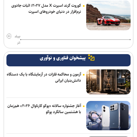
کوروت گرند اسپرت X مدل ۲۰۲۷؛ اثبات جادوی
نرم‌افزار در دنیای خودروهای اسپرت
بیش
تر
پیشخوان فناوری و نوآوری
آزمون و محاکمه فلزات در آزمایشگاه با یک دستگاه
دانش‌بنیان ایرانی
آغاز جشنواره سالانه «پوکو کارناوال ۲۰۲۶» هم‌زمان
با هشتمین سالگرد پوکو