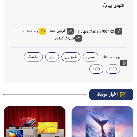
انتهای پیام/
گزارش خطا
پسندها :
۰
اشتراک گذاری
برچسب ها:
سونی
تلویزیون
براویا
نمایشگر
LCD
RGB
اخبار مرتبط