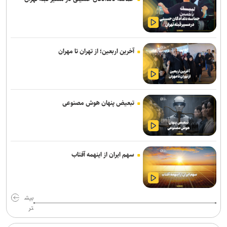
۱۰ ماه انزوا در جنوبگان راز کار تیمی برای سفر به مریخ را آشکار کرد
سهم ایران از «ابر ال‌نینو» احتمال افزایش بارش است نه تضمین پایان
خشکسالی
آخرین اربعین؛ از تهران تا مهران
مکالمات متنی برای کاربران رایگان چت جی پی تی نامحدود شد
حضور ۲۰۰ شرکت‌کننده از ۱۴ کشور در المپیک فناوری ۲۰۲۶
تبعیض پنهان هوش مصنوعی
قابلیت رزرو هتل و سفارش غذا به دستیار هوشمند گوگل مپ اضافه شد
چرا پیشرفته‌ترین هوش‌مصنوعی‌ هم نمی‌تواند مانند انسان فکر کند
بازی Quake به مناسبت ۳۰ سالگی، صاحب کمپین داستانی جدیدی شد
سهم ایران از اینهمه آفتاب
بازیکنان می‌توانند بازی Ghost Recon را تا ۲۲ مرداد به‌صورت دائمی
دریافت کنند
بیش
دستگاه مترجم جیبی جدید گوگل بدون نیاز به اینترنت مکالمات را ترجمه
تر
می‌کند