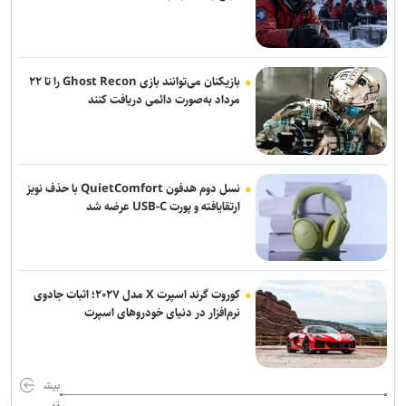
سامسونگ برای سومین سه‌ماهه متوالی صدرنشین بازار جهانی DRAM
شد
بازیکنان می‌توانند بازی Ghost Recon را تا ۲۲
مرداد به‌صورت دائمی دریافت کنند
نسل دوم هدفون QuietComfort با حذف نویز
ارتقایافته و پورت USB-C عرضه شد
کوروت گرند اسپرت X مدل ۲۰۲۷؛ اثبات جادوی
نرم‌افزار در دنیای خودروهای اسپرت
بیش
تر