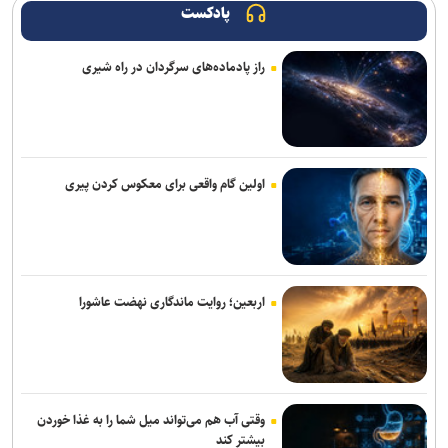
پادکست
گوشی پرچمدار آنر Win ۲ پرو مکس به پردازنده ۲ نانومتری کوالکام مجهز
خواهد شد
راز پادماده‌های سرگردان در راه شیری
نوآوری دانش‌بنیان ایرانی، معادله نصب لوله‌های پلی‌اتیلن در دریا را تغییر
داد
نسل دوم هدفون QuietComfort با حذف نویز ارتقایافته و پورت USB-C
عرضه شد
اولین گام واقعی برای معکوس کردن پیری
چاپگر سه‌بعدی جدید کیوآیدی Plus۵ با سیستم CoreXY دقت و سرعت را
بالا می‌برد
کاربران بعد از این می‌توانند از هر نقطه دارای اینترنت با شماره ثابت
اربعین؛ روایت ماندگاری نهضت عاشورا
تماس بگیرند
اسپیکر هوشمند اوپن‌ای‌آی قیمتی بین ۳۰۰ تا ۴۰۰ دلار خواهد داشت
پژوهشگران با هوش مصنوعی ویروس‌های جدید باکتری‌خوار ساختند
وقتی آب هم می‌تواند میل شما را به غذا خوردن
رسانه، نهاد پنجم معماری نوین معاونت علمی است
بیشتر کند