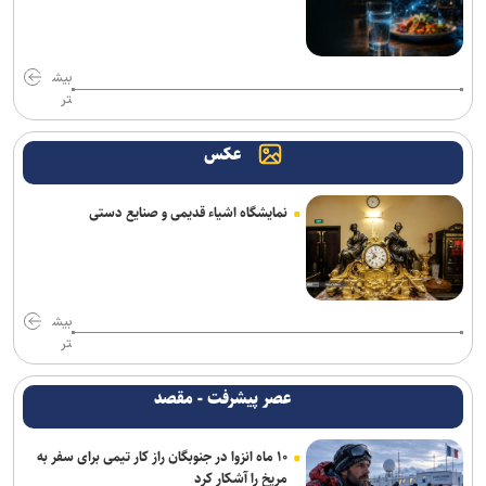
خبرنگاران نقش ارتباطات در پیشرفت کشور را برای مردم روایت می‌کنند
بیش
فناوری چگونه دقت و سرعت خدمات پستی را افزایش می‌دهد؟
تر
برای محافظت از قلب واقعا به چه میزان ورزش نیاز دارید
عکس
ماده‌ای بومی، سپر پف‌زای صنعت برای مهار شعله و انتقال حرارت
نمایشگاه اشیاء قدیمی و صنایع دستی
کمیسیون اروپا توافق نهایی اجرای شبکه ماهواره‌ای IRIS² را امضا کرد
عادتی که احساس شادی را بیشتر می‌کند
کاهش ۷۰۰ میلیون یورویی ارزبری با نظارت معاونت علمی
بیش
تر
آغاز جشنواره سالانه «پوکو کارناوال ۲۰۲۶» هم‌زمان با هشتمین سالگرد
پوکو
عصر پیشرفت - مقصد
اس‌کی هاینیکس برای ساخت دو کارخانه جدید تراشه، ۳۸ میلیارد دلار
۱۰ ماه انزوا در جنوبگان راز کار تیمی برای سفر به
سرمایه‌گذاری کرد
مریخ را آشکار کرد