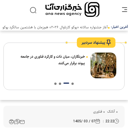
آخرین اخبار:
آغاز جشنواره سالانه «پوکو کارناوال ۲۰۲۶» هم‌زمان با هشتمین سالگرد پوکو
پیشنهاد سردبیر
نیاز
خبرنگاران، میان ذات و کارکرد فناوری در جامعه
پیوند برقرار می‌کنند
آناتک
فناوری
07 / 03 /1405
22:22