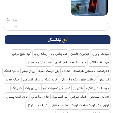
بیش
تر
لینکستان
موزیک وایرال
دیزلیران کانتین
کود پتاس بالا
رسانه رپاپ
کود مایع مرغی
خرید نقره آنلاین
قیمت ضایعات آهن امروز
قیمت ترازو دیجیتال
اندیشکده حکمرانی هوشمند
کشنده
پلی لیست جدید
بروکر ترندو
دانلود اهنگ
آپ تیون
دریافت طلای آبشده از میلی
خرید سکه پارسیان اقساطی
آهنگ جدید
خرید استارز تلگرام
هتل یار
نمایندگی تعمیرات دوو
شیرازی رنت
کمپینگ
هدایای تبلیغاتی
غذای شرکتی
تور استانبول
غذای سازمانی
خرید کارت پستال
لوازم یدکی تویوتا قطعات تویوتا
مشاوره حقوقی
تبلیغات در گوگل