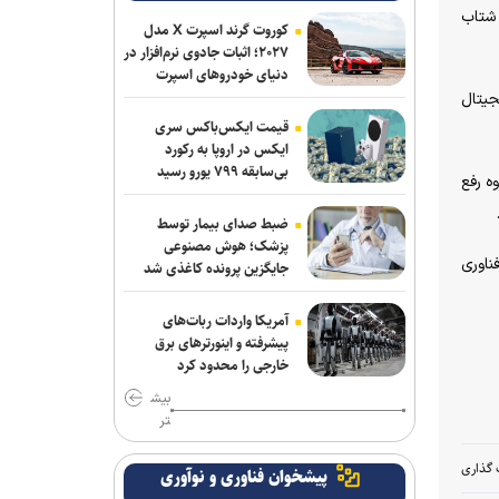
 شتاب
کوروت گرند اسپرت X مدل
۲۰۲۷؛ اثبات جادوی نرم‌افزار در
دنیای خودروهای اسپرت
جیتال
قیمت ایکس‌باکس سری
ایکس در اروپا به رکورد
بی‌سابقه ۷۹۹ یورو رسید
ه رفع
ضبط صدای بیمار توسط
پزشک؛ هوش مصنوعی
ناوری
جایگزین پرونده کاغذی شد
آمریکا واردات ربات‌های
پیشرفته و اینورترهای برق
خارجی را محدود کرد
بیش
تر
 گذاری
پیشخوان فناوری و نوآوری