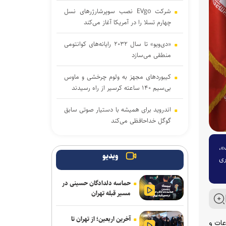
شرکت EVgo نصب سوپرشارژرهای نسل
چهارم تسلا را در آمریکا آغاز می‌کند
«دی‌ویو» تا سال ۲۰۳۲ رایانه‌های کوانتومی
منطقی می‌سازد
کیبوردهای مجهز به ولوم چرخشی و ماوس
بی‌سیم ۱۴۰ ساعته کرسیر از راه رسیدند
اندروید برای همیشه با دستیار صوتی سابق
گوگل خداحافظی می‌کند
اولین سیستم‌عاملی که روی کامپیوترهای
»،
خانگی نصب شد، بیشتر بشناسید
ویدیو
ری
ریزش کاربران، دیزنی و نتفلیکس را به فکر
حماسه دلدادگان حسینی در
ارائه اشتراک رایگان انداخت
مسیر قبله تهران
حضور کودکان در شبکه‌های اجتماعی باعث
آخرین اربعین؛ از تهران تا
افت عملکرد تحصیلی در آینده خواهد شد
عات و