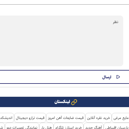
لینکستان
مایع مرغی
خرید نقره آنلاین
قیمت ضایعات آهن امروز
قیمت ترازو دیجیتال
اندیشکده
ارسیان اقساطی
آهنگ جدید
خرید استارز تلگرام
هتل یار
نمایندگی تعمیرات دوو
شی