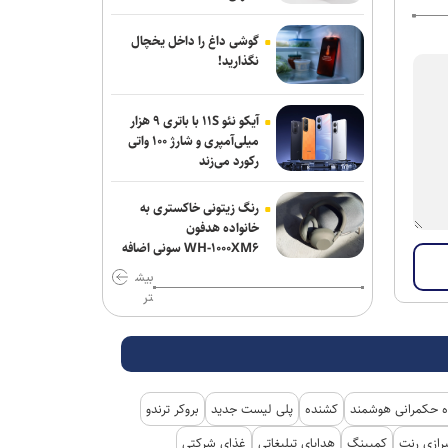
گوشی داغ را داخل یخچال
نگذارید!
آیکو نئو ۱۱S با باتری ۹ هزار
میلی‌آمپری و شارژ ۱۰۰ واتی
رکورد می‌زند
رنگ زیتونی خاکستری به
خانواده هدفون
WH-۱۰۰۰XM۶ سونی اضافه
شد
بیش
تر
 حکمرانی هوشمند
کشنده
پلی لیست جدید
بروکر ترندو
رازی رنت
کمپینگ
هدایای تبلیغاتی
غذای شرکتی