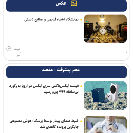
عکس
فراخوان مشارکت برای ایجاد اولین آزمایشگاه اتصال کوتاه کشور منتشر شد
نمایشگاه اشیاء قدیمی و صنایع دستی
اعمال ضریب ۲.۷ برای محاسبه قیمت اینترنت بین‌الملل درست نیست
گوشی داغ را داخل یخچال نگذارید!
وقتی یک کلیپس چند میلی‌متری، نقش حیاتی در جراحی ایفا می‌کند
بیش
تر
دستگاه «نیدر» بومی، راهکار دانش‌بنیان‌ها برای اختلاط مواد پلیمری و
نانویی
عصر پیشرفت - مقصد
راه‌آهن با ارتقای مرکز عملیات امنیت، دیوار دفاع سایبری خود را تقویت
قیمت ایکس‌باکس سری ایکس در اروپا به رکورد
می‌کند
بی‌سابقه ۷۹۹ یورو رسید
اطلاعات بیش از ۱۰۰ هزار نیروی پلیس و کارمند امنیتی بریتانیا هک شد
اس‌جی ۱۰۰۰ کنسولی که امپراتوری سگا را پایه‌گذاری کرد
ضبط صدای بیمار توسط پزشک؛ هوش مصنوعی
جایگزین پرونده کاغذی شد