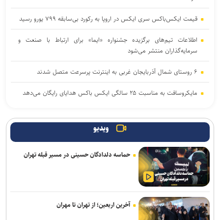
قیمت ایکس‌باکس سری ایکس در اروپا به رکورد بی‌سابقه ۷۹۹ یورو رسید
اطلاعات تیم‌های برگزیده جشنواره «ایما» برای ارتباط با صنعت و
سرمایه‌گذاران منتشر می‌شود
۶ روستای شمال آذربایجان غربی به اینترنت پرسرعت متصل شدند
مایکروسافت به مناسبت ۲۵ سالگی ایکس باکس هدایای رایگان می‌دهد
آتاری ۲۶۰۰ چطور بازی‌های ویدیویی را به پدیده‌ای جهانی تبدیل کرد
ویدیو
۳ بازی جدید گیم‌پس ایکس‌باکس با استقبال بی‌نظیر کاربران روبه‌رو
شدند
حماسه دلدادگان حسینی در مسیر قبله تهران
با مصرف زیاد پروتئین، بدن‌ خود را سریع‌تر پیر می‌کنید
نخستین هدفون گیره‌ای ناتینگ با قیمت زیر ۱۰۰ دلار معرفی شد
آخرین اربعین؛ از تهران تا مهران
کوروت گرند اسپرت X مدل ۲۰۲۷؛ اثبات جادوی نرم‌افزار در دنیای
خودروهای اسپرت