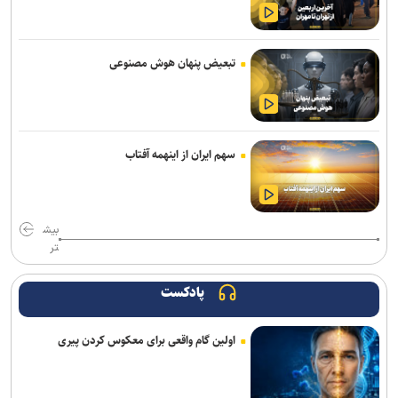
«مهرکام» دومین برنامه جامع مهر بنیاد ملی علم ایران آغاز به کار کرد
تبعیض پنهان هوش مصنوعی
وقتی موسیقی ترسناک، لبخندها را هم وحشتناک نشان می‌دهد
داشتن وزن مناسب لزوما نشانه سلامت نیست
تیم‌های کوچک بازی‌ساز ایرانی با فناوری‌های جدید می‌توانند ایده‌های
سهم ایران از اینهمه آفتاب
بزرگ‌تری خلق کنند
موجودی تمام مدل‌های وان‌پلاس ۱۵ در آمریکا به اتمام رسید
بیش
اومودا ۴، شاسی‌بلندی با دستیار هوش مصنوعی که فرمان همه‌چیز را به
تر
دست می‌گیرد
پادکست
کارگاه تخصصی دارایی‌های فکری در صنعت داروسازی گیاهی برگزار
می‌شود
اولین گام واقعی برای معکوس کردن پیری
برنامه‌ریزی مغز، مانع لاغر شدن‌ شماست