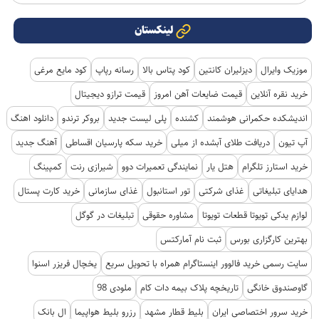
لینکستان
موزیک وایرال
دیزلیران کانتین
کود پتاس بالا
رسانه رپاپ
کود مایع مرغی
خرید نقره آنلاین
قیمت ضایعات آهن امروز
قیمت ترازو دیجیتال
اندیشکده حکمرانی هوشمند
کشنده
پلی لیست جدید
بروکر ترندو
دانلود اهنگ
آپ تیون
دریافت طلای آبشده از میلی
خرید سکه پارسیان اقساطی
آهنگ جدید
خرید استارز تلگرام
هتل یار
نمایندگی تعمیرات دوو
شیرازی رنت
کمپینگ
هدایای تبلیغاتی
غذای شرکتی
تور استانبول
غذای سازمانی
خرید کارت پستال
لوازم یدکی تویوتا قطعات تویوتا
مشاوره حقوقی
تبلیغات در گوگل
بهترین کارگزاری بورس
ثبت نام آمارکتس
سایت رسمی خرید فالوور اینستاگرام همراه با تحویل سریع
یخچال فریزر اسنوا
گاوصندوق خانگی
تاریخچه پلاک بیمه دات کام
ملودی 98
خرید سرور اختصاصی ایران
بلیط قطار مشهد
رزرو بلیط هواپیما
ال بانک