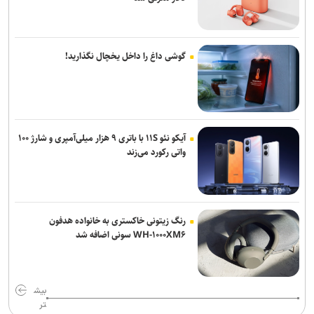
گوشی داغ را داخل یخچال نگذارید!
آیکو نئو ۱۱S با باتری ۹ هزار میلی‌آمپری و شارژ ۱۰۰
واتی رکورد می‌زند
رنگ زیتونی خاکستری به خانواده هدفون
WH-۱۰۰۰XM۶ سونی اضافه شد
بیش
تر