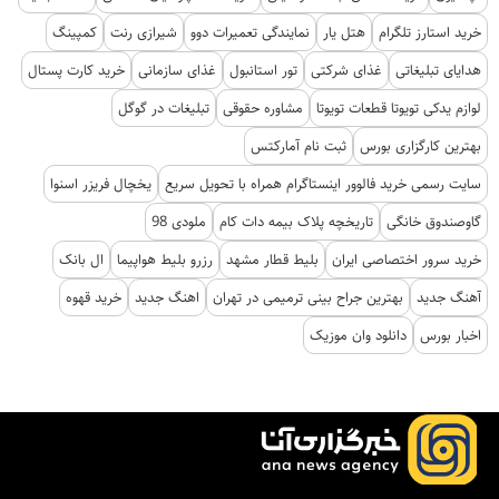
خرید استارز تلگرام
هتل یار
نمایندگی تعمیرات دوو
شیرازی رنت
کمپینگ
هدایای تبلیغاتی
غذای شرکتی
تور استانبول
غذای سازمانی
خرید کارت پستال
لوازم یدکی تویوتا قطعات تویوتا
مشاوره حقوقی
تبلیغات در گوگل
بهترین کارگزاری بورس
ثبت نام آمارکتس
سایت رسمی خرید فالوور اینستاگرام همراه با تحویل سریع
یخچال فریزر اسنوا
گاوصندوق خانگی
تاریخچه پلاک بیمه دات کام
ملودی 98
خرید سرور اختصاصی ایران
بلیط قطار مشهد
رزرو بلیط هواپیما
ال بانک
آهنگ جدید
بهترین جراح بینی ترمیمی در تهران
اهنگ جدید
خرید قهوه
اخبار بورس
دانلود وان موزیک