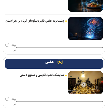
مدل Qwen۳.۸-Max علی‌بابا توانایی‌های پردازشی هم‌سطح کلود ارائه
می‌دهد
گوشی داغ را داخل یخچال نگذارید!
پشت‌پرده علمی تأثیر ویدئو‌های کوتاه بر مغز انسان
دستگاه «نیدر» بومی، راهکار دانش‌بنیان‌ها برای اختلاط مواد پلیمری و
نانویی
بیش
اطلاعات بیش از ۱۰۰ هزار نیروی پلیس و کارمند امنیتی بریتانیا هک شد
تر
وقتی موسیقی ترسناک، لبخندها را هم وحشتناک نشان می‌دهد
عکس
وقتی یک کلیپس چند میلی‌متری، نقش حیاتی در جراحی ایفا می‌کند
نمایشگاه اشیاء قدیمی و صنایع دستی
کوروت گرند اسپرت X مدل ۲۰۲۷؛ اثبات جادوی نرم‌افزار در دنیای
خودروهای اسپرت
فراخوان مشارکت برای ایجاد اولین آزمایشگاه اتصال کوتاه کشور منتشر شد
بیش
راه‌آهن با ارتقای مرکز عملیات امنیت، دیوار دفاع سایبری خود را تقویت
تر