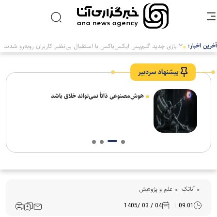
آخرین اخبار:
پیشنهاد سردبیر
های
هوش‌مصنوعی ذاتاً نمی‌تواند خلاق باشد
آناتک
علم و پژوهش
04 / 03 /1405
09:01