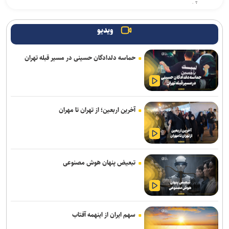
می‌آیند
۶ روستای شمال آذربایجان غربی به اینترنت پرسرعت متصل شدند
ویدیو
اطلاعات تیم‌های برگزیده جشنواره «ایما» برای ارتباط با صنعت و
حماسه دلدادگان حسینی در مسیر قبله تهران
سرمایه‌گذاران منتشر می‌شود
قیمت ایکس‌باکس سری ایکس در اروپا به رکورد بی‌سابقه ۷۹۹ یورو رسید
۳ بازی جدید گیم‌پس ایکس‌باکس با استقبال بی‌نظیر کاربران روبه‌رو
آخرین اربعین؛ از تهران تا مهران
شدند
اوپو حسگرهای ۵۰ مگاپیکسلی جدید را روی فایند X۱۰ اولترا آزمایش
می‌کند
تبعیض پنهان هوش مصنوعی
بازی پرطرفدار Palworld با سبک نقش‌آفرینی آنلاین امسال به اندروید و
iOS می‌آید
نخستین هدفون گیره‌ای ناتینگ با قیمت زیر ۱۰۰ دلار معرفی شد
سهم ایران از اینهمه آفتاب
«مهرکام» دومین برنامه جامع مهر بنیاد ملی علم ایران آغاز به کار کرد