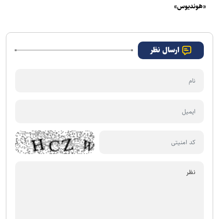
«هوندیوس»
ارسال نظر