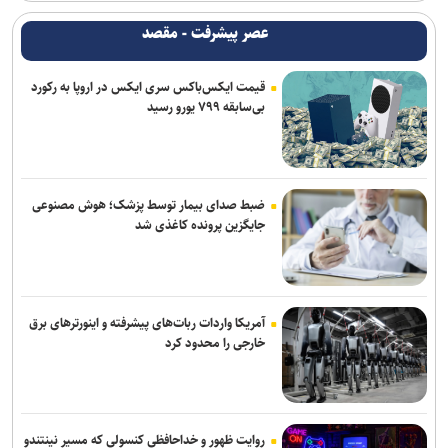
می‌کند
عصر پیشرفت - مقصد
اس‌جی ۱۰۰۰ کنسولی که امپراتوری سگا را پایه‌گذاری کرد
قیمت ایکس‌باکس سری ایکس در اروپا به رکورد
بی‌سابقه ۷۹۹ یورو رسید
ضبط صدای بیمار توسط پزشک؛ هوش مصنوعی
جایگزین پرونده کاغذی شد
آمریکا واردات ربات‌های پیشرفته و اینورترهای برق
خارجی را محدود کرد
روایت ظهور و خداحافظی کنسولی که مسیر نینتندو