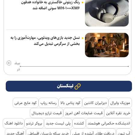
رنگ زیتونی خاکستری به خانواده هدفون
WH-۱۰۰۰XM۶ سونی اضافه شد
نسل جدید بازی‌های ویدئویی، مهارت‌آموزی را به
بخشی از سرگرمی تبدیل می‌کند
بیش
تر
لینکستان
موزیک وایرال
دیزلیران کانتین
کود پتاس بالا
رسانه رپاپ
کود مایع مرغی
خرید نقره آنلاین
قیمت ضایعات آهن امروز
قیمت ترازو دیجیتال
اندیشکده حکمرانی هوشمند
کشنده
پلی لیست جدید
بروکر ترندو
دانلود اهنگ
آپ تیون
دریافت طلای آبشده از میلی
خرید سکه پارسیان اقساطی
آهنگ جدید