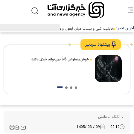
آخرین اخبار:
قابلیت کپی و پیست میان آیفون و ویندوز در راه است
پیشنهاد سردبیر
های
هوش‌مصنوعی ذاتاً نمی‌تواند خلاق باشد
آناتک
دانش
09 / 03 /1405
09:12