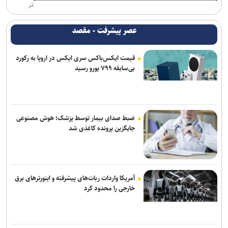
تر
ریزش کاربران، دیزنی و نتفلیکس را به فکر ارائه اشتراک رایگان انداخت
عصر پیشرفت - مقصد
اعمال ضریب ۲.۷ برای محاسبه قیمت اینترنت بین‌الملل درست نیست
قیمت ایکس‌باکس سری ایکس در اروپا به رکورد
اندروید برای همیشه با دستیار صوتی سابق گوگل خداحافظی می‌کند
بی‌سابقه ۷۹۹ یورو رسید
کیبوردهای مجهز به ولوم چرخشی و ماوس بی‌سیم ۱۴۰ ساعته کرسیر از
راه رسیدند
برنامه‌ریزی مغز، مانع لاغر شدن‌ شماست
ضبط صدای بیمار توسط پزشک؛ هوش مصنوعی
جایگزین پرونده کاغذی شد
آمریکا واردات ربات‌های پیشرفته و اینورترهای برق
خارجی را محدود کرد