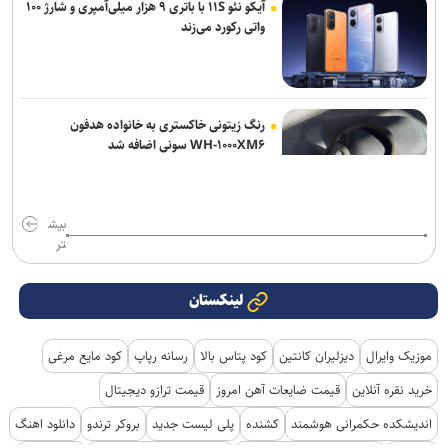
آیکو نئو ۱۱S با باتری ۹ هزار میلی‌آمپری و شارژ ۱۰۰
واتی رکورد می‌زند
رنگ زیتونی خاکستری به خانواده هدفون
WH-۱۰۰۰XM۶ سونی اضافه شد
بیش
تر
لینکستان
موزیک وایرال
دیزلیران کانتین
کود پتاس بالا
رسانه رپاپ
کود مایع مرغی
خرید نقره آنلاین
قیمت ضایعات آهن امروز
قیمت ترازو دیجیتال
اندیشکده حکمرانی هوشمند
کشنده
پلی لیست جدید
بروکر ترندو
دانلود اهنگ