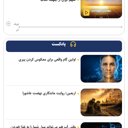
داشتن وزن مناسب لزوما نشانه سلامت نیست
وقتی موسیقی ترسناک، لبخندها را هم وحشتناک نشان می‌دهد
بیش
تر
موجودی تمام مدل‌های وان‌پلاس ۱۵ در آمریکا به اتمام رسید
پادکست
تیم‌های کوچک بازی‌ساز ایرانی با فناوری‌های جدید می‌توانند ایده‌های
بزرگ‌تری خلق کنند
اولین گام واقعی برای معکوس کردن پیری
اومودا ۴، شاسی‌بلندی با دستیار هوش مصنوعی که فرمان همه‌چیز را به
دست می‌گیرد
کارگاه تخصصی دارایی‌های فکری در صنعت داروسازی گیاهی برگزار
می‌شود
اربعین؛ روایت ماندگاری نهضت عاشورا
فراخوان مشارکت برای ایجاد اولین آزمایشگاه اتصال کوتاه کشور منتشر شد
گوشی داغ را داخل یخچال نگذارید!
وقتی آب هم می‌تواند میل شما را به غذا خوردن