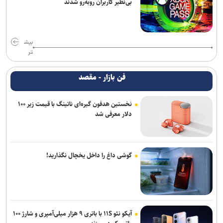
بی‌نظیر کاربران روبه‌رو شدند
بیش
تر
فن بازار - مقصد
نخستین هدفون گیره‌ای ناتینگ با قیمت زیر ۱۰۰
دلار معرفی شد
گوشی داغ را داخل یخچال نگذارید!
آیکو نئو ۱۱S با باتری ۹ هزار میلی‌آمپری و شارژ ۱۰۰