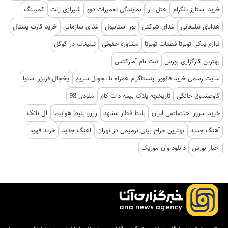
خرید استارز تلگرام
هتل یار
نمایندگی تعمیرات دوو
شیرازی رنت
کمپینگ
هدایای تبلیغاتی
غذای شرکتی
تور استانبول
غذای سازمانی
خرید کارت پستال
لوازم یدکی تویوتا قطعات تویوتا
مشاوره حقوقی
تبلیغات در گوگل
بهترین کارگزاری بورس
ثبت نام آمارکتس
سایت رسمی خرید فالوور اینستاگرام همراه با تحویل سریع
یخچال فریزر اسنوا
گاوصندوق خانگی
تاریخچه پلاک بیمه دات کام
ملودی 98
خرید سرور اختصاصی ایران
بلیط قطار مشهد
رزرو بلیط هواپیما
ال بانک
آهنگ جدید
بهترین جراح بینی ترمیمی در تهران
اهنگ جدید
خرید قهوه
اخبار بورس
دانلود وان موزیک