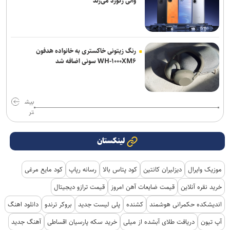
واتی رکورد می‌زند
رنگ زیتونی خاکستری به خانواده هدفون
WH-۱۰۰۰XM۶ سونی اضافه شد
بیش
تر
لینکستان
موزیک وایرال
دیزلیران کانتین
کود پتاس بالا
رسانه رپاپ
کود مایع مرغی
خرید نقره آنلاین
قیمت ضایعات آهن امروز
قیمت ترازو دیجیتال
اندیشکده حکمرانی هوشمند
کشنده
پلی لیست جدید
بروکر ترندو
دانلود اهنگ
آپ تیون
دریافت طلای آبشده از میلی
خرید سکه پارسیان اقساطی
آهنگ جدید