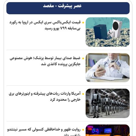
عصر پیشرفت - مقصد
قیمت ایکس‌باکس سری ایکس در اروپا به رکورد
بی‌سابقه ۷۹۹ یورو رسید
ضبط صدای بیمار توسط پزشک؛ هوش مصنوعی
جایگزین پرونده کاغذی شد
آمریکا واردات ربات‌های پیشرفته و اینورترهای برق
خارجی را محدود کرد
روایت ظهور و خداحافظی کنسولی که مسیر نینتندو
را تغییر داد