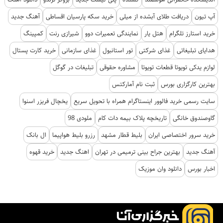
آپ تیون
دریافت طلای آبشده از میلی
خرید سکه پارسیان اقساطی
آهنگ جدید
خرید استارز تلگرام
هتل یار
نمایندگی تعمیرات دوو
شیرازی رنت
کمپینگ
هدایای تبلیغاتی
غذای شرکتی
تور استانبول
غذای سازمانی
خرید کارت پستال
لوازم یدکی تویوتا قطعات تویوتا
مشاوره حقوقی
تبلیغات در گوگل
بهترین کارگزاری بورس
ثبت نام آمارکتس
سایت رسمی خرید فالوور اینستاگرام همراه با تحویل سریع
یخچال فریزر اسنوا
گاوصندوق خانگی
تاریخچه پلاک بیمه دات کام
ملودی 98
خرید سرور اختصاصی ایران
بلیط قطار مشهد
رزرو بلیط هواپیما
ال بانک
آهنگ جدید
بهترین جراح بینی ترمیمی در تهران
اهنگ جدید
خرید قهوه
اخبار بورس
دانلود وان موزیک