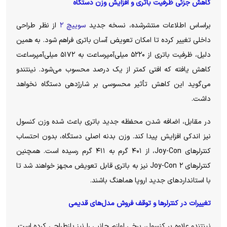
کاهش جزئی ظرفیت باتری و افزایش وزن دستگاه
براساس اطلاعات منتشرشده، نسخه جدید
سوییچ ۲
از نظر طراحی
داخلی تغییر کرده تا امکان تعویض آسان باتری فراهم شود. به همین
دلیل، ظرفیت باتری از ۵۲۲۰ میلی‌آمپرساعت به ۵۱۷۲ میلی‌آمپرساعت
کاهش یافته که افتی کمتر از یک درصد محسوب می‌شود. نینتندو
می‌گوید این کاهش تأثیر محسوسی بر شارژدهی دستگاه نخواهد
داشت.
در مقابل، اضافه شدن محفظه جدید باتری باعث شده وزن کنسول
نیز اندکی افزایش پیدا کند. وزن بدنه اصلی دستگاه، بدون احتساب
کنترلر‌های Joy-Con، از ۴۰۱ گرم به ۴۱۱ گرم رسیده است. همچنین
کنترلر‌های Joy-Con ۲ نیز به باتری قابل تعویض مجهز خواهند شد تا
با استاندارد‌های جدید اروپا هماهنگ باشند.
تغییرات در کنترلر‌ها و توقف فروش مدل‌های قدیمی
نینتندو علاوه بر کنسول، برخی لوازم جانبی را نیز بازطراحی کرده است.