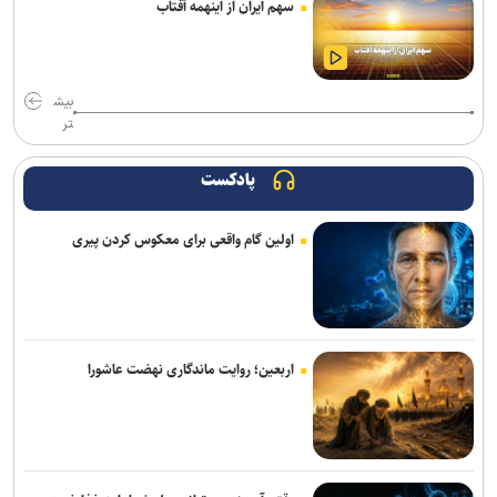
سهم ایران از اینهمه آفتاب
وقتی یک کلیپس چند میلی‌متری، نقش حیاتی در جراحی ایفا می‌کند
راه‌آهن با ارتقای مرکز عملیات امنیت، دیوار دفاع سایبری خود را تقویت
می‌کند
بیش
تر
برنامه ما گسترش استفاده از هوش مصنوعی در همه بخش‌های پست
است
پادکست
روایت نخستین نگاه انسان به سلول‌های بدن خود
اولین گام واقعی برای معکوس کردن پیری
دالبی ویژن ۲ با تنظیمات هوشمند تصویر راهی تلویزیون‌های های‌سنس
شد
مرحله دوم موشک فالکون ۹ اسپیس‌ایکس با سطح ماه برخورد کرد
اربعین؛ روایت ماندگاری نهضت عاشورا