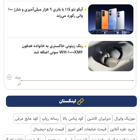
آیکو نئو ۱۱S با باتری ۹ هزار میلی‌آمپری و شارژ ۱۰۰
واتی رکورد می‌زند
رنگ زیتونی خاکستری به خانواده هدفون
WH-۱۰۰۰XM۶ سونی اضافه شد
بیش
تر
لینکستان
موزیک وایرال
دیزلیران کانتین
کود پتاس بالا
رسانه رپاپ
کود مایع مرغی
خرید نقره آنلاین
قیمت ضایعات آهن امروز
قیمت ترازو دیجیتال
اندیشکده حکمرانی هوشمند
کشنده
پلی لیست جدید
بروکر ترندو
دانلود اهنگ