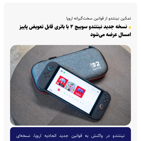
تمکین نینتندو از قوانین سخت‌گیرانه اروپا
نسخه جدید نینتندو سوییچ ۲ با باتری قابل تعویض‌ پاییز
امسال عرضه می‌شود
نینتندو در واکنش به قوانین جدید اتحادیه اروپا، نسخه‌ای