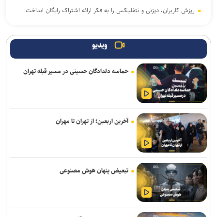
ریزش کاربران، دیزنی و نتفلیکس را به فکر ارائه اشتراک رایگان انداخت
حضور کودکان در شبکه‌های اجتماعی باعث افت عملکرد تحصیلی در آینده
خواهد شد
ویدیو
اعمال ضریب ۲.۷ برای محاسبه قیمت اینترنت بین‌الملل درست نیست
حماسه دلدادگان حسینی در مسیر قبله تهران
آتاری ۲۶۰۰ چطور بازی‌های ویدیویی را به پدیده‌ای جهانی تبدیل کرد
معماری zHBM سامسونگ عملکرد هوش مصنوعی را تا ۸ برابر جهش
می‌دهد
آخرین اربعین؛ از تهران تا مهران
با مصرف زیاد پروتئین، بدن‌ خود را سریع‌تر پیر می‌کنید
کوروت گرند اسپرت X مدل ۲۰۲۷؛ اثبات جادوی نرم‌افزار در دنیای
خودروهای اسپرت
تبعیض پنهان هوش مصنوعی
وقتی موسیقی ترسناک، لبخندها را هم وحشتناک نشان می‌دهد
فراخوان مشارکت برای ایجاد اولین آزمایشگاه اتصال کوتاه کشور منتشر شد