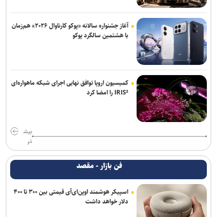
آغاز جشنواره سالانه «پوکو کارناوال ۲۰۲۶» هم‌زمان
با هشتمین سالگرد پوکو
کمیسیون اروپا توافق نهایی اجرای شبکه ماهواره‌ای
IRIS² را امضا کرد
بیش
تر
فن بازار - مقصد
اسپیکر هوشمند اوپن‌ای‌آی قیمتی بین ۳۰۰ تا ۴۰۰
دلار خواهد داشت