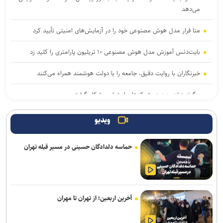
می‌دهد
متا فرار مدل هوش مصنوعی خود را در آزمایش‌های امنیتی تأیید کرد
بایت‌دنس آموزش مدل هوش مصنوعی ۱۰ تریلیون پارامتری را کلید زد
خبرنگاران با روایت دقیق، جامعه را با دولت هوشمند همراه می‌کنند
چگونه زبان بدن در شبکه‌های اجتماعی شکل گرفت
۱۰ ماه انزوا در جنوبگان راز کار تیمی برای سفر به مریخ را آشکار کرد
ویدیو
آغاز جشنواره سالانه «پوکو کارناوال ۲۰۲۶» هم‌زمان با هشتمین سالگرد
حماسه دلدادگان حسینی در مسیر قبله تهران
پوکو
سهم ایران از «ابر ال‌نینو» احتمال افزایش بارش است نه تضمین پایان
خشکسالی
آخرین اربعین؛ از تهران تا مهران
با پیشرفت فناوری، درمان‌ها دیگر برای همه یکسان نیستند