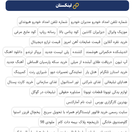
لینکستان
شماره تلفن امداد خودرو مدیران خودرو
شماره تلفن امداد خودرو هیوندای
موزیک وایرال
دیزلیران کانتین
کود پتاس بالا
رسانه رپاپ
کود مایع مرغی
خرید نقره آنلاین
قیمت ضایعات آهن امروز
قیمت ترازو دیجیتال
اندیشکده حکمرانی هوشمند
کشنده
پلی لیست جدید
بروکر ترندو
دانلود اهنگ
آپ تیون
دریافت طلای آبشده از میلی
خرید سکه پارسیان اقساطی
آهنگ جدید
خرید استارز تلگرام
هتل یار
نمایندگی تعمیرات دوو
شیرازی رنت
کمپینگ
هدایای تبلیغاتی
غذای شرکتی
تور استانبول
غذای سازمانی
خرید کارت پستال
لوازم یدکی تویوتا قطعات تویوتا
مشاوره حقوقی
تبلیغات در گوگل
بهترین کارگزاری بورس
ثبت نام آمارکتس
سایت رسمی خرید فالوور اینستاگرام همراه با تحویل سریع
یخچال فریزر اسنوا
گاوصندوق خانگی
تاریخچه پلاک بیمه دات کام
ملودی 98
خرید سرور اختصاصی ایران
بلیط قطار مشهد
رزرو بلیط هواپیما
ال بانک