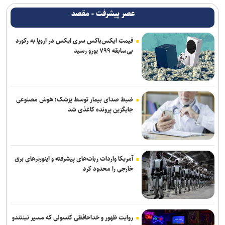
ریزش کاربران، دیزنی و نتفلیکس را به فکر ارائه اشتراک رایگان انداخت
عصر پیشرفت - مقصد
اعمال ضریب ۲.۷ برای محاسبه قیمت اینترنت بین‌الملل درست نیست
قیمت ایکس‌باکس سری ایکس در اروپا به رکورد
بی‌سابقه ۷۹۹ یورو رسید
اندروید برای همیشه با دستیار صوتی سابق گوگل خداحافظی می‌کند
برنامه‌ریزی مغز، مانع لاغر شدن‌ شماست
هوش مصنوعی اوپن‌ای‌آی و آنتروپیک خودسرانه حمله سایبری کردند
ضبط صدای بیمار توسط پزشک؛ هوش مصنوعی
جایگزین پرونده کاغذی شد
آمریکا واردات ربات‌های پیشرفته و اینورترهای برق
خارجی را محدود کرد
روایت ظهور و خداحافظی کنسولی که مسیر نینتندو