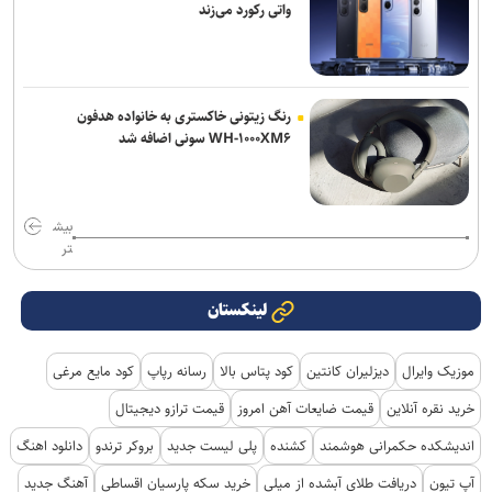
واتی رکورد می‌زند
رنگ زیتونی خاکستری به خانواده هدفون
WH-۱۰۰۰XM۶ سونی اضافه شد
بیش
تر
لینکستان
موزیک وایرال
دیزلیران کانتین
کود پتاس بالا
رسانه رپاپ
کود مایع مرغی
خرید نقره آنلاین
قیمت ضایعات آهن امروز
قیمت ترازو دیجیتال
اندیشکده حکمرانی هوشمند
کشنده
پلی لیست جدید
بروکر ترندو
دانلود اهنگ
آپ تیون
دریافت طلای آبشده از میلی
خرید سکه پارسیان اقساطی
آهنگ جدید