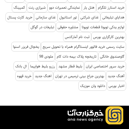
خرید استارز تلگرام
هتل یار
نمایندگی تعمیرات دوو
شیرازی رنت
کمپینگ
هدایای تبلیغاتی
غذای شرکتی
تور استانبول
غذای سازمانی
خرید کارت پستال
لوازم یدکی تویوتا قطعات تویوتا
مشاوره حقوقی
تبلیغات در گوگل
بهترین کارگزاری بورس
ثبت نام آمارکتس
سایت رسمی خرید فالوور اینستاگرام همراه با تحویل سریع
یخچال فریزر اسنوا
گاوصندوق خانگی
تاریخچه پلاک بیمه دات کام
ملودی 98
خرید سرور اختصاصی ایران
بلیط قطار مشهد
رزرو بلیط هواپیما
ال بانک
آهنگ جدید
بهترین جراح بینی ترمیمی در تهران
اهنگ جدید
خرید قهوه
اخبار بورس
دانلود وان موزیک