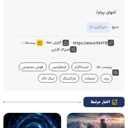
انتهای پیام/
منبع:
خبرگزاری آنا
گزارش خطا
پسندها :
۰
اشتراک گذاری
برچسب ها:
اینستاگرام
اینفلوئنسر
هوش مصنوعی
برند
تبلیغات
مارکتینگ
تیک تاک
اخبار مرتبط