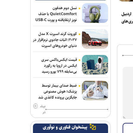
چرا پیشرفته‌ترین هوش‌مصنوعی‌ هم
نمی‌تواند مانند انسان فکر کند
نسل دوم هدفون
دبیل
QuietComfort با حذف
بازیکنان می‌توانند بازی Ghost Recon را تا
نویز ارتقایافته و پورت USB-C
ی‌های
عرضه شد
۲۲ مرداد به‌صورت دائمی دریافت کنند
کوروت گرند اسپرت X مدل
۲۰۲۷؛ اثبات جادوی نرم‌افزار در
دنیای خودروهای اسپرت
قیمت ایکس‌باکس سری
ایکس در اروپا به رکورد
بی‌سابقه ۷۹۹ یورو رسید
ضبط صدای بیمار توسط
پزشک؛ هوش مصنوعی
جایگزین پرونده کاغذی شد
بیش
تر
پیشخوان فناوری و نوآوری