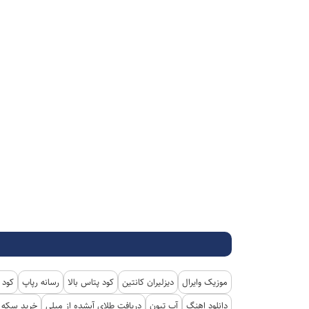
موزیک وایرال
دیزلیران کانتین
کود پتاس بالا
رسانه رپاپ
کود 
دانلود اهنگ
آپ تیون
دریافت طلای آبشده از میلی
خرید سکه پ