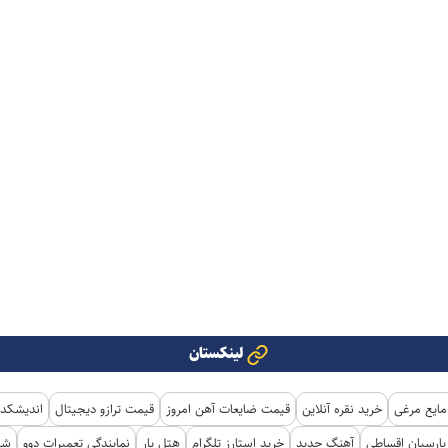
لینکستان
مایع مرغی
خرید نقره آنلاین
قیمت ضایعات آهن امروز
قیمت ترازو دیجیتال
اندیشکده
ارسیان اقساطی
آهنگ جدید
خرید استارز تلگرام
هتل یار
نمایندگی تعمیرات دوو
شی