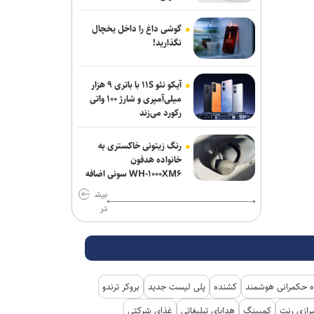
گوشی داغ را داخل یخچال
نگذارید!
آیکو نئو ۱۱S با باتری ۹ هزار
میلی‌آمپری و شارژ ۱۰۰ واتی
رکورد می‌زند
رنگ زیتونی خاکستری به
خانواده هدفون
WH-۱۰۰۰XM۶ سونی اضافه
شد
بیش
تر
 حکمرانی هوشمند
کشنده
پلی لیست جدید
بروکر ترندو
رازی رنت
کمپینگ
هدایای تبلیغاتی
غذای شرکتی