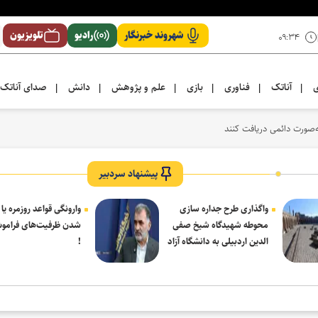
شهروند خبرنگار
رادیو
تلویزیون
۰۹:۳۴
ی
آناتک
فناوری
بازی
علم و پژوهش
دانش
صدای آناتک
|
|
|
|
|
|
پیشنهاد سردبیر
واگذاری طرح جداره سازی
وارونگی قواعد روزمره یا
محوطه شهیدگاه شیخ صفی
شدن ظرفیت‌های فرامو
الدین اردبیلی به دانشگاه آزاد
!
مشکین شهر