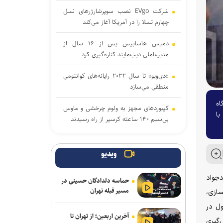
شرکت EVgo نصب سوپرشارژرهای نسل
چهارم تسلا را در آمریکا آغاز می‌کند
دمیس هاسابیس پس از ۱۶ سال از
مدیرعاملی دیپ‌مایند کناره‌گیری کرد
«دی‌ویو» تا سال ۲۰۳۲ رایانه‌های کوانتومی
منطقی می‌سازد
اه
کیبوردهای مجهز به ولوم چرخشی و ماوس
با
بی‌سیم ۱۴۰ ساعته کرسیر از راه رسیدند
اندروید برای همیشه با دستیار صوتی سابق
گوگل خداحافظی می‌کند
ویدیو
مرحله دوم موشک فالکون ۹
جواد
حماسه دلدادگان حسینی در
اسپیس‌ایکس با سطح ماه برخورد کرد
مسیر قبله تهران
سازی،
اولین سیستم‌عاملی که روی کامپیوترهای
ول در
آخرین اربعین؛ از تهران تا
خانگی نصب شد، بیشتر بشناسید
‌گیری