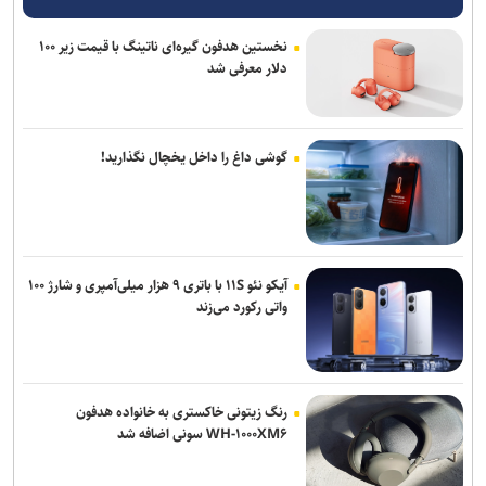
نخستین هدفون گیره‌ای ناتینگ با قیمت زیر ۱۰۰
دلار معرفی شد
گوشی داغ را داخل یخچال نگذارید!
آیکو نئو ۱۱S با باتری ۹ هزار میلی‌آمپری و شارژ ۱۰۰
واتی رکورد می‌زند
رنگ زیتونی خاکستری به خانواده هدفون
WH-۱۰۰۰XM۶ سونی اضافه شد