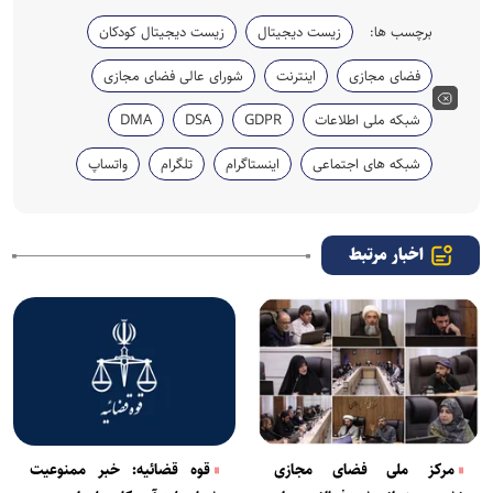
برچسب ها:
زیست دیجیتال
زیست دیجیتال کودکان
فضای مجازی
اینترنت
شورای عالی فضای مجازی
شبکه ملی اطلاعات
GDPR
DSA
DMA
شبکه های اجتماعی
اینستاگرام
تلگرام
واتساپ
اخبار مرتبط
مرکز ملی فضای مجازی
قوه قضائیه: خبر ممنوعیت