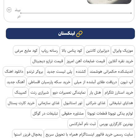
بیش
تر
لینکستان
موزیک وایرال
دیزلیران کانتین
کود پتاس بالا
رسانه رپاپ
کود مایع مرغی
خرید نقره آنلاین
قیمت ضایعات آهن امروز
قیمت ترازو دیجیتال
اندیشکده حکمرانی هوشمند
کشنده
پلی لیست جدید
بروکر ترندو
دانلود اهنگ
آپ تیون
دریافت طلای آبشده از میلی
خرید سکه پارسیان اقساطی
آهنگ جدید
خرید استارز تلگرام
هتل یار
نمایندگی تعمیرات دوو
شیرازی رنت
کمپینگ
هدایای تبلیغاتی
غذای شرکتی
تور استانبول
غذای سازمانی
خرید کارت پستال
لوازم یدکی تویوتا قطعات تویوتا
مشاوره حقوقی
تبلیغات در گوگل
بهترین کارگزاری بورس
ثبت نام آمارکتس
سایت رسمی خرید فالوور اینستاگرام همراه با تحویل سریع
یخچال فریزر اسنوا