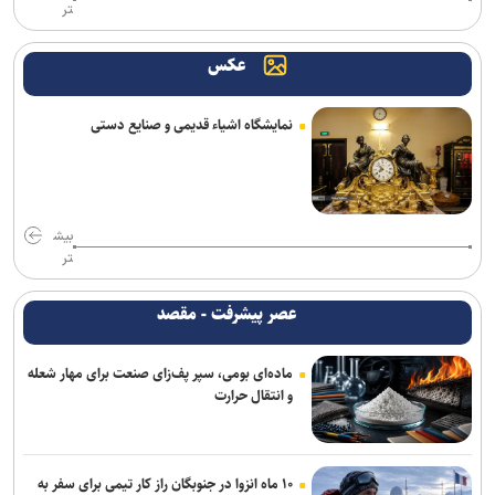
تر
حضور ۲۰۰ شرکت‌کننده از ۱۴ کشور در المپیک فناوری ۲۰۲۶
عکس
دستگاه مترجم جیبی جدید گوگل بدون نیاز به اینترنت مکالمات را ترجمه
می‌کند
نمایشگاه اشیاء قدیمی و صنایع دستی
کمیسیون اروپا توافق نهایی اجرای شبکه ماهواره‌ای IRIS² را امضا کرد
کاهش ۷۰۰ میلیون یورویی ارزبری با نظارت معاونت علمی
بازی Quake به مناسبت ۳۰ سالگی، صاحب کمپین داستانی جدیدی شد
بیش
تر
گوشی پرچمدار آنر Win ۲ پرو مکس به پردازنده ۲ نانومتری کوالکام مجهز
خواهد شد
عصر پیشرفت - مقصد
اسپیکر هوشمند اوپن‌ای‌آی قیمتی بین ۳۰۰ تا ۴۰۰ دلار خواهد داشت
ماده‌ای بومی، سپر پف‌زای صنعت برای مهار شعله
و انتقال حرارت
نوآوری دانش‌بنیان ایرانی، معادله نصب لوله‌های پلی‌اتیلن در دریا را تغییر
داد
برای محافظت از قلب واقعا به چه میزان ورزش نیاز دارید
۱۰ ماه انزوا در جنوبگان راز کار تیمی برای سفر به