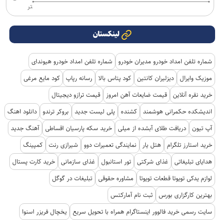
تر
لینکستان
شماره تلفن امداد خودرو مدیران خودرو
شماره تلفن امداد خودرو هیوندای
موزیک وایرال
دیزلیران کانتین
کود پتاس بالا
رسانه رپاپ
کود مایع مرغی
خرید نقره آنلاین
قیمت ضایعات آهن امروز
قیمت ترازو دیجیتال
اندیشکده حکمرانی هوشمند
کشنده
پلی لیست جدید
بروکر ترندو
دانلود اهنگ
آپ تیون
دریافت طلای آبشده از میلی
خرید سکه پارسیان اقساطی
آهنگ جدید
خرید استارز تلگرام
هتل یار
نمایندگی تعمیرات دوو
شیرازی رنت
کمپینگ
هدایای تبلیغاتی
غذای شرکتی
تور استانبول
غذای سازمانی
خرید کارت پستال
لوازم یدکی تویوتا قطعات تویوتا
مشاوره حقوقی
تبلیغات در گوگل
بهترین کارگزاری بورس
ثبت نام آمارکتس
سایت رسمی خرید فالوور اینستاگرام همراه با تحویل سریع
یخچال فریزر اسنوا