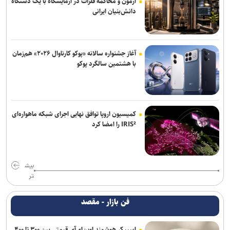
آزمون و محاکمه فلزات در آزمایشگاه با یک دستگاه
دانش‌بنیان ایرانی
آغاز جشنواره سالانه «پوکو کارناوال ۲۰۲۶» هم‌زمان
با هشتمین سالگرد پوکو
کمیسیون اروپا توافق نهایی اجرای شبکه ماهواره‌ای
IRIS² را امضا کرد
بیش
تر
فن بازار - مقصد
اسپیکر هوشمند اوپن‌ای‌آی قیمتی بین ۳۰۰ تا ۴۰۰