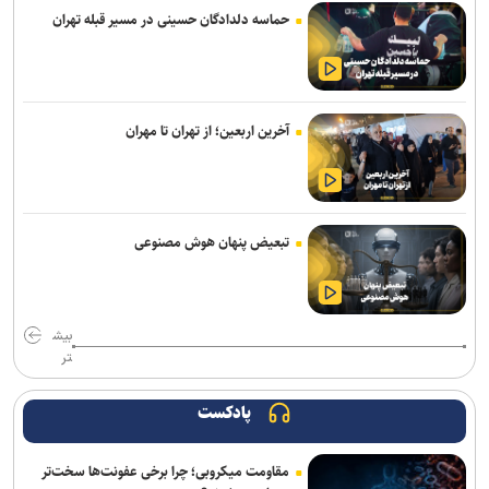
حماسه دلدادگان حسینی در مسیر قبله تهران
آیگپ و سازمان نوسازی مدارس کشور تفاهم‌نامه امضا کردند
چت‌باتی که هوش مصنوعی نیست و پشت‌صحنه‌اش یک انسان است
Gem یک وب‌سایت را برای هر کاربر، اختصاصی دیزاین می‌کند
آخرین اربعین؛ از تهران تا مهران
طراحی تاشو و درایورهای ۴۰ میلی‌متری به هدفون جدید و میان‌رده سونی
بازمی‌گردند
حسگر جدید سامسونگ ظرفیت جذب نور پیکسل‌ها را ۶۰ درصد افزایش
تبعیض پنهان هوش مصنوعی
می‌دهد
آغاز جشنواره سالانه «پوکو کارناوال ۲۰۲۶» هم‌زمان با هشتمین سالگرد
پوکو
بیش
تر
بایت‌دنس آموزش مدل هوش مصنوعی ۱۰ تریلیون پارامتری را کلید زد
پادکست
خبرنگاران با روایت دقیق، جامعه را با دولت هوشمند همراه می‌کنند
مقاومت میکروبی؛ چرا برخی عفونت‌ها سخت‌تر
با پیشرفت فناوری، درمان‌ها دیگر برای همه یکسان نیستند