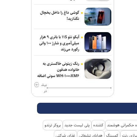
گوشی داغ را داخل یخچال
نگذارید!
آیکو نئو ۱۱S با باتری ۹ هزار
میلی‌آمپری و شارژ ۱۰۰ واتی
رکورد می‌زند
رنگ زیتونی خاکستری به
خانواده هدفون
WH-۱۰۰۰XM۶ سونی اضافه
شد
بیش
تر
 حکمرانی هوشمند
کشنده
پلی لیست جدید
بروکر ترندو
رازی رنت
کمپینگ
هدایای تبلیغاتی
غذای شرکتی