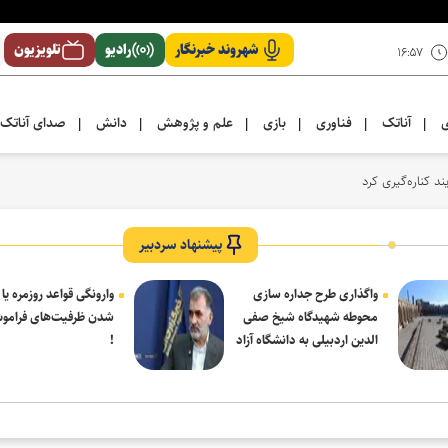
شهروند خبرنگار
رادیو
تلویزیون
۱۶:۵۷
ی
آناتک
فناوری
بازی
علم و پژوهش
دانش
صدای آناتک
|
|
|
|
|
|
پیشنهاد سردبیر
واگذاری طرح جداره سازی
وارونگی قواعد روزمره یا
محوطه شهیدگاه شیخ صفی
شدن ظرفیت‌های فرامو
الدین اردبیلی به دانشگاه آزاد
!
مشکین شهر