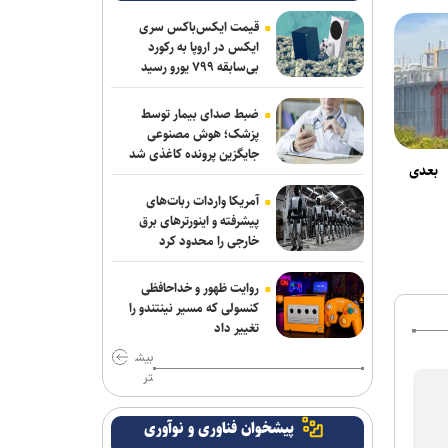
قیمت ایکس‌باکس سری
ایکس در اروپا به رکورد
بی‌سابقه ۷۹۹ یورو رسید
ضبط صدای بیمار توسط
پزشک؛ هوش مصنوعی
جایگزین پرونده کاغذی شد
بعدی
آمریکا واردات ربات‌های
پیشرفته و اینورترهای برق
خارجی را محدود کرد
روایت ظهور و خداحافظی
کنسولی که مسیر نینتندو را
تغییر داد
بیش
تر
پیشخوان فناوری و نوآوری