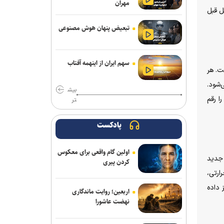
مهران
 حدود ۳۳ درصد نسبت به نسل قبل
آتاری ۲۶۰۰ چطور بازی‌های ویدیویی را به
پدیده‌ای جهانی تبدیل کرد
تبعیض پنهان هوش مصنوعی
اعمال ضریب ۲.۷ برای محاسبه قیمت
اینترنت بین‌الملل درست نیست
سهم ایران از اینهمه آفتاب
نسل قبلی است. هر
معماری zHBM سامسونگ عملکرد هوش
 می‌شود.
بیش
مصنوعی را تا ۸ برابر جهش می‌دهد
هتری را رقم
تر
با مصرف زیاد پروتئین، بدن‌ خود را سریع‌تر
پیر می‌کنید
پادکست
کوروت گرند اسپرت X مدل ۲۰۲۷؛ اثبات
اولین گام واقعی برای معکوس
جادوی نرم‌افزار در دنیای خودروهای اسپرت
حی جدید
کردن پیری
 مقاومت حرارتی،
وقتی موسیقی ترسناک، لبخندها را هم
 داده
وحشتناک نشان می‌دهد
اربعین؛ روایت ماندگاری
نهضت عاشورا
فراخوان مشارکت برای ایجاد اولین
آزمایشگاه اتصال کوتاه کشور منتشر شد