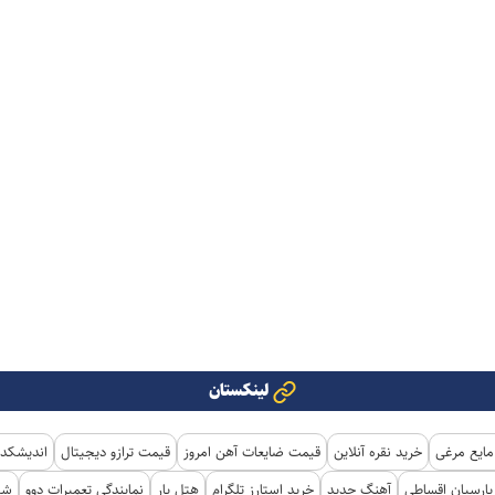
لینکستان
مایع مرغی
خرید نقره آنلاین
قیمت ضایعات آهن امروز
قیمت ترازو دیجیتال
اندیشکده
ارسیان اقساطی
آهنگ جدید
خرید استارز تلگرام
هتل یار
نمایندگی تعمیرات دوو
شی