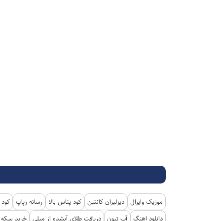
موزیک وایرال
دیزلیران کانتین
کود پتاس بالا
رسانه رپاپ
کود 
دانلود اهنگ
آپ تیون
دریافت طلای آبشده از میلی
خرید سکه پ