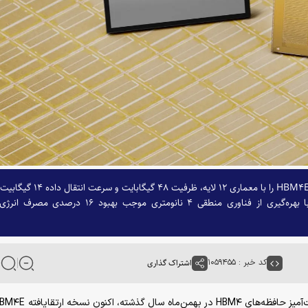
شرکت سامسونگ عرضه نمونه‌های اولیه حافظه پیشرفته HBM۴E را با معماری ۱۲ لایه، ظرفیت ۴۸ گیگابایت و سر
ثانیه آغاز کرد. نسل جدید سخت‌افزار‌های ذخیره‌سازی با بهره‌گیری از فناوری منطقی ۴ نانومتری موجب بهبود ۱۶ درصدی 
کد خبر : ۱۰۵۹۴۵۵
اشتراک گذاری