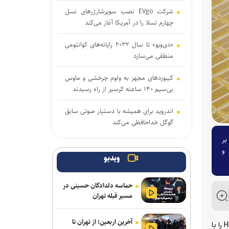
شرکت EVgo نصب سوپرشارژرهای نسل
چهارم تسلا را در آمریکا آغاز می‌کند
«دی‌ویو» تا سال ۲۰۳۲ رایانه‌های کوانتومی
منطقی می‌سازد
کیبوردهای مجهز به ولوم چرخشی و ماوس
بی‌سیم ۱۴۰ ساعته کرسیر از راه رسیدند
اندروید برای همیشه با دستیار صوتی سابق
گوگل خداحافظی می‌کند
عت انتقال داده ۱۴ گیگابیت بر
اولین سیستم‌عاملی که روی کامپیوترهای
مصرف انرژی و
خانگی نصب شد، بیشتر بشناسید
ویدیو
ریزش کاربران، دیزنی و نتفلیکس را به فکر
حماسه دلدادگان حسینی در
ارائه اشتراک رایگان انداخت
مسیر قبله تهران
حضور کودکان در شبکه‌های اجتماعی باعث
آخرین اربعین؛ از تهران تا
افت عملکرد تحصیلی در آینده خواهد شد
سامسونگ پس از آغاز عرضه موفقیت‌آمیز حافظه‌های HBM۴ در بهمن‌ماه سال گذشته، اکنون نسخه ارتقایافته HBM۴E را با