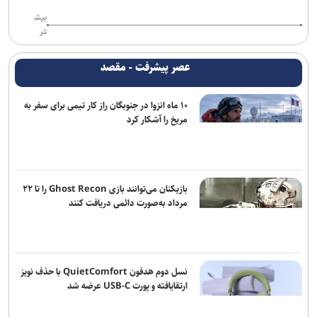
کاهش ۷۰۰ میلیون یورویی ارزبری با نظارت معاونت علمی
بیش
تر
پژوهشگران با هوش مصنوعی ویروس‌های جدید باکتری‌خوار ساختند
عصر پیشرفت - مقصد
رسانه، نهاد پنجم معماری نوین معاونت علمی است
۱۰ ماه انزوا در جنوبگان راز کار تیمی برای سفر به
اس‌کی هاینیکس برای ساخت دو کارخانه جدید تراشه، ۳۸ میلیارد دلار
مریخ را آشکار کرد
سرمایه‌گذاری کرد
خبرنگاران نقش ارتباطات در پیشرفت کشور را برای مردم روایت می‌کنند
فناوری چگونه دقت و سرعت خدمات پستی را افزایش می‌دهد؟
بازیکنان می‌توانند بازی Ghost Recon را تا ۲۲
مرداد به‌صورت دائمی دریافت کنند
نسل دوم هدفون QuietComfort با حذف نویز
ارتقایافته و پورت USB-C عرضه شد