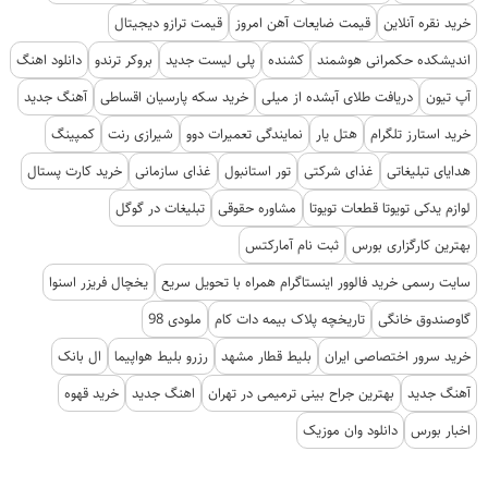
خرید نقره آنلاین
قیمت ضایعات آهن امروز
قیمت ترازو دیجیتال
اندیشکده حکمرانی هوشمند
کشنده
پلی لیست جدید
بروکر ترندو
دانلود اهنگ
آپ تیون
دریافت طلای آبشده از میلی
خرید سکه پارسیان اقساطی
آهنگ جدید
خرید استارز تلگرام
هتل یار
نمایندگی تعمیرات دوو
شیرازی رنت
کمپینگ
هدایای تبلیغاتی
غذای شرکتی
تور استانبول
غذای سازمانی
خرید کارت پستال
لوازم یدکی تویوتا قطعات تویوتا
مشاوره حقوقی
تبلیغات در گوگل
بهترین کارگزاری بورس
ثبت نام آمارکتس
سایت رسمی خرید فالوور اینستاگرام همراه با تحویل سریع
یخچال فریزر اسنوا
گاوصندوق خانگی
تاریخچه پلاک بیمه دات کام
ملودی 98
خرید سرور اختصاصی ایران
بلیط قطار مشهد
رزرو بلیط هواپیما
ال بانک
آهنگ جدید
بهترین جراح بینی ترمیمی در تهران
اهنگ جدید
خرید قهوه
اخبار بورس
دانلود وان موزیک