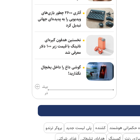
رسانه، نهاد پنجم معماری نوین معاونت
آتاری ۲۶۰۰ چطور بازی‌های
علمی است
ویدیویی را به پدیده‌ای جهانی
تبدیل کرد
اس‌کی هاینیکس برای ساخت دو کارخانه
جدید تراشه، ۳۸ میلیارد دلار سرمایه‌گذاری
نخستین هدفون گیره‌ای
کرد
ناتینگ با قیمت زیر ۱۰۰ دلار
معرفی شد
خبرنگاران نقش ارتباطات در پیشرفت کشور
را برای مردم روایت می‌کنند
گوشی داغ را داخل یخچال
نگذارید!
بیش
تر
 حکمرانی هوشمند
کشنده
پلی لیست جدید
بروکر ترندو
رازی رنت
کمپینگ
هدایای تبلیغاتی
غذای شرکتی