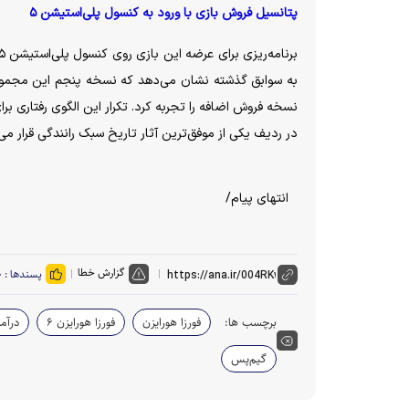
پتانسیل فروش بازی با ورود به کنسول پلی‌استیشن ۵
در ردیف یکی از موفق‌ترین آثار تاریخ سبک رانندگی قرار می
انتهای پیام/
گزارش خطا
پسندها :
۰
برچسب ها:
فورزا هورایزن
فورزا هورایزن ۶
درآم
گیم‌پس