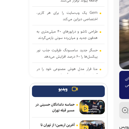
جامعه پیوند برقرار می‌کنند
Gem یک وب‌سایت را برای هر کاربر،
اختصاصی دیزاین می‌کند
طراحی تاشو و درایورهای ۴۰ میلی‌متری به
هدفون جدید و میان‌رده سونی بازمی‌گردند
حسگر جدید سامسونگ ظرفیت جذب نور
پیکسل‌ها را ۶۰ درصد افزایش می‌دهد
متا فرار مدل هوش مصنوعی خود را در
آزمایش‌های امنیتی تأیید کرد
 ۴.۹ میلیون نسخه‌ای
 عرضه عمومی
بایت‌دنس آموزش مدل هوش مصنوعی ۱۰
ویدیو
تریلیون پارامتری را کلید زد
حماسه دلدادگان حسینی در
خبرنگاران با روایت دقیق، جامعه را با دولت
مسیر قبله تهران
هوشمند همراه می‌کنند
آخرین اربعین؛ از تهران تا
چگونه زبان بدن در شبکه‌های اجتماعی
احتساب مشترکین سرویس