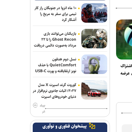
با پیشرفت فناوری، درمان‌ها دیگر برای همه
۱۰ ماه انزوا در جنوبگان راز کار
یکسان نیستند
تیمی برای سفر به مریخ را
آشکار کرد
طرح‌های مرتبط با تسویه رمز ارزی در
تجارت خارجی در مرکز ملی فضای مجازی
بازیکنان می‌توانند بازی
بررسی شد
Ghost Recon را تا ۲۲
مرداد به‌صورت دائمی دریافت
کنند
مراکز مخابراتی آسیب دیده از جنگ را با
استفاده از ظرفیت موجود پایدار نگه
نسل دوم هدفون
داشتیم
QuietComfort با حذف
تراک
نویز ارتقایافته و پورت USB-C
 عرضه
عرضه شد
نوآوری دانش‌بنیان ایرانی، معادله نصب
لوله‌های پلی‌اتیلن در دریا را تغییر داد
کوروت گرند اسپرت X مدل
۲۰۲۷؛ اثبات جادوی نرم‌افزار در
نسل دوم هدفون QuietComfort با حذف
دنیای خودروهای اسپرت
نویز ارتقایافته و پورت USB-C عرضه شد
بیش
تر
«اینوتکس اکسپرس» فرصتی برای افزایش
تاب‌آوری کسب‌وکار‌های نوآور
پیشخوان فناوری و نوآوری