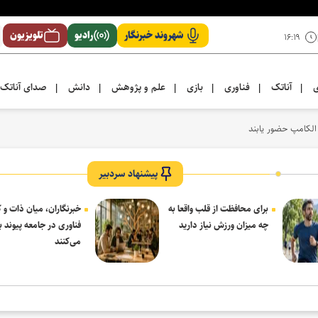
شهروند خبرنگار
رادیو
تلویزیون
۱۶:۱۹
ی
آناتک
فناوری
بازی
علم و پژوهش
دانش
صدای آناتک
|
|
|
|
|
|
 الکامپ حضور یابند
پیشنهاد سردبیر
برای محافظت از قلب واقعا به
خبرنگاران، میان ذات و ک
چه میزان ورزش نیاز دارید
فناوری در جامعه پیوند بر
می‌کنند