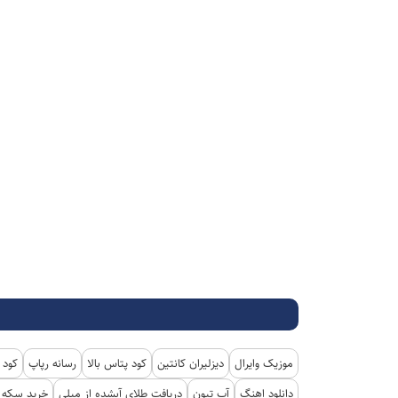
موزیک وایرال
دیزلیران کانتین
کود پتاس بالا
رسانه رپاپ
کود 
دانلود اهنگ
آپ تیون
دریافت طلای آبشده از میلی
خرید سکه پ