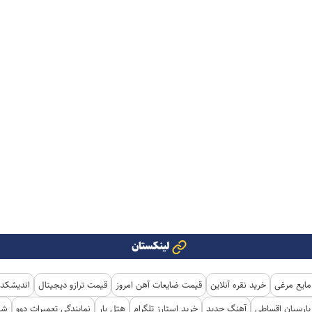
لینکستان
مایع مرغی
خرید نقره آنلاین
قیمت ضایعات آهن امروز
قیمت ترازو دیجیتال
اندیشکده
ارسیان اقساطی
آهنگ جدید
خرید استارز تلگرام
هتل یار
نمایندگی تعمیرات دوو
شی