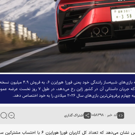
شرکت مایکروسافت با انتشار جدیدترین نسخه از مجموعه بازی‌های شبیه‌ساز رانندگی خود یعنی فورزا هورایزن ۶، به فروش
در بسترهای استیم و ایکس‌باکس دست یافت. این بازی که جریان داستانی آن در کشور ژاپن رخ می‌دهد، در طول ۷ روز نخست
کد خبر : ۱۰۵۸۳۹۸
اشتراک گذاری
آمار موسسه تحلیلی آلینیا آنالیتیکس نشان می‌دهد که تعداد کل کاربران فورزا هورایزن ۶ با 