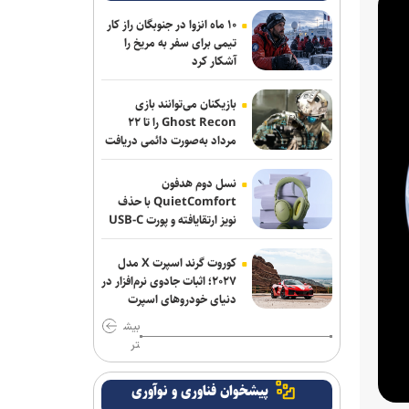
با پیشرفت فناوری، درمان‌ها دیگر برای همه
۱۰ ماه انزوا در جنوبگان راز کار
یکسان نیستند
تیمی برای سفر به مریخ را
آشکار کرد
طرح‌های مرتبط با تسویه رمز ارزی در
تجارت خارجی در مرکز ملی فضای مجازی
بازیکنان می‌توانند بازی
بررسی شد
Ghost Recon را تا ۲۲
مرداد به‌صورت دائمی دریافت
کنند
مراکز مخابراتی آسیب دیده از جنگ را با
استفاده از ظرفیت موجود پایدار نگه
نسل دوم هدفون
داشتیم
QuietComfort با حذف
نویز ارتقایافته و پورت USB-C
عرضه شد
نوآوری دانش‌بنیان ایرانی، معادله نصب
لوله‌های پلی‌اتیلن در دریا را تغییر داد
کوروت گرند اسپرت X مدل
۲۰۲۷؛ اثبات جادوی نرم‌افزار در
نسل دوم هدفون QuietComfort با حذف
دنیای خودروهای اسپرت
نویز ارتقایافته و پورت USB-C عرضه شد
بیش
تر
«اینوتکس اکسپرس» فرصتی برای افزایش
تاب‌آوری کسب‌وکار‌های نوآور
پیشخوان فناوری و نوآوری