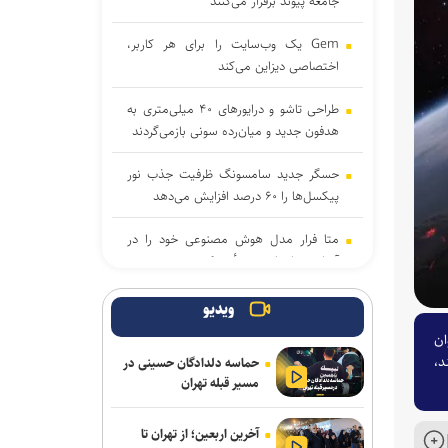
جامعه پیوند برقرار می‌کنند
Gem یک وب‌سایت را برای هر کاربر،
اختصاصی دیزاین می‌کند
طراحی تاشو و درایورهای ۴۰ میلی‌متری به
هدفون جدید و میان‌رده سونی بازمی‌گردند
حسگر جدید سامسونگ ظرفیت جذب نور
پیکسل‌ها را ۶۰ درصد افزایش می‌دهد
متا فرار مدل هوش مصنوعی خود را در
آزمایش‌های امنیتی تأیید کرد
بایت‌دنس آموزش مدل هوش مصنوعی ۱۰
ویدیو
تریلیون پارامتری را کلید زد
۱۸۶ اف» را به عنوان
د،
حماسه دلدادگان حسینی در
خبرنگاران با روایت دقیق، جامعه را با دولت
مسیر قبله تهران
هوشمند همراه می‌کنند
آخرین اربعین؛ از تهران تا
چگونه زبان بدن در شبکه‌های اجتماعی