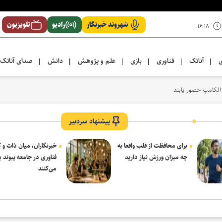
شهروند خبرنگار
رادیو
تلویزیون
۱۶:۱۸
ی
آناتک
فناوری
بازی
علم و پژوهش
دانش
صدای آناتک
|
|
|
|
|
|
 الکامپ حضور یابند
پیشنهاد سردبیر
برای محافظت از قلب واقعا به
خبرنگاران، میان ذات و ک
چه میزان ورزش نیاز دارید
فناوری در جامعه پیوند بر
می‌کنند