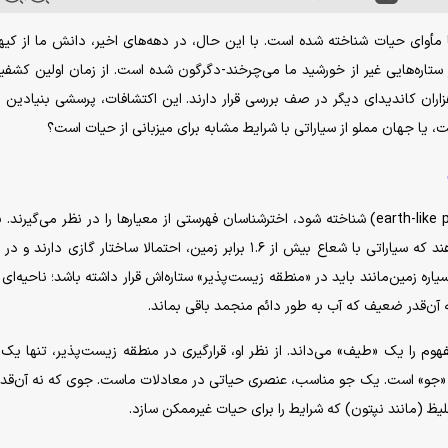
ها مأوای حیات شناخته شده است. با این حال، در دهه‌های اخیر، دانش ما از کیه
تاره‌هایی غیر از خورشید ما می‌چرخند-دگرگون شده است. از زمان اولین کشفی
 تأیید شده و هزاران کاندیدای دیگر در صف بررسی قرار دارند. این اکتشافات، پرسشی بنیادین ر
 یا جهان مملو از سیاراتی با شرایط مشابه برای میزبانی از حیات است؟
برای اینکه یک سیاره به عنوان سیاره‌ای شبیه زمین (earth-like planet) شناخته شود، اخترشناسان فهرستی از معیار‌ها را در نظر می‌گی
اصلی‌ترین معیار، ابعاد سیاره است. مطالعات نشان می‌دهند که سیاراتی با شعاع بیش از ۱.۶ برابر زمین، احتمالا ساختار گازی د
یاره زمین‌مانند باید در «منطقه زیست‌پذیر» ستاره‌اش قرار داشته باشد؛ ناحیه‌ای 
 آن‌قدر ضعیف که آب به طور دائم منجمد باقی بماند.
وم را یک «طیف» می‌داند. از نظر او، قرارگیری در منطقه زیست‌پذیر، تنها یک ا
ند «جو» است. یک جو مناسب، عنصری حیاتی در معادلات ماست. جوی که نه آن‌قدر
غلیظ (مانند نپتون) که شرایط را برای حیات غیرممکن سازد.