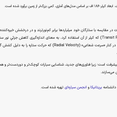
ر مقایسه با ستارگان خود میلیارد‌ها برابر کم‌نورترند و در درخشش خیره‌کننده 
مادر گم می‌شوند. روش «نورسنجی انتقالی» (Transit Photometry) که کپلر از آن استفاده کرد، به معنای اندازه‌گیری کاهشِ جزئیِ نو
لحظه‌ای است که سیاره از مقابل آن عبور می‌کند. این روش در کنار «سرعت شعاعی» (Radial Velocity) که حرکت ستاره را 
شرفت است؛ زیرا فناوری‌های جدید، شناسایی سیارات کوچک‌تر و دوردست‌تر و ه
می‌سازند.
 دانشنامه
بریتانیکا
و
انجمن سیاره‌ای
تهیه شده است.