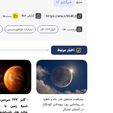
منبع:
خبرگزاری آنا
گزارش خطا
پسندها :
۰
برچسب ها:
کپلرـ۱۸۶ اف
سیارات فراخورشیدی
اخبار مرتبط
مشاهده اختفای نادر ماه و ناهید
گلیز ۶۶۷ سی‌
در روشنایی روز؛ رویدادی کم‌تکرار
شبیه زمین یا جه
در آسمان امسال
چالش‌های ناشناخته