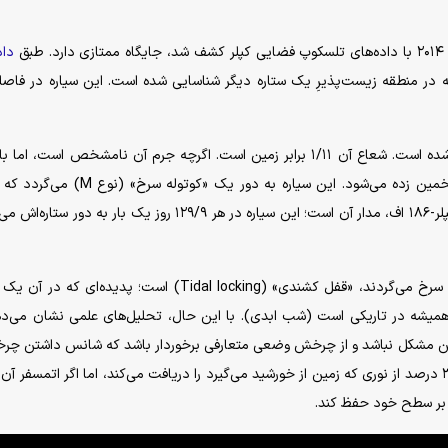
داد
مشخصات فیزیکی این سیاره با دقت قابل‌توجهی بررسی شده است. شعاع آن ۱/۱۱ برابر زمین است. اگرچه جرم آن نامشخص است،
ترکیب شیمیایی مشابه زمین، جرم آن ۱/۴۴ برابر زمین تخمین زده می‌شود. این سیاره به دور یک 
معادل ۰/۴۸ خورشید ما دارد. نکته قابل تامل در فیزیکِ کپلر-۱۸۶ اف، مدار آن است؛ این سیاره در هر ۱۲۹/۹ روز یک بار به
یکی از بزرگترین چالش‌های سیاراتی که به دور کوتوله‌های سرخ می‌گردند، «قفل کشندی» (Tidal locking) است؛ پدیده
همیشه در تاریکی است (شب ابدی). با این حال، تحلیل‌های علمی نشان می‌د
چار این مشکل نباشد و از چرخش وضعی متعارفی برخوردار باشد که شانس داشتن چرخ
آب‌وهوایی منظم را افزایش می‌دهد. اگرچه این سیاره تنها ۳۲ درصد از نوری که زمین از خورشید می‌گیرد را دریافت می‌کند، اما اگر اتمسف
ا بر سطح خود حفظ کند.