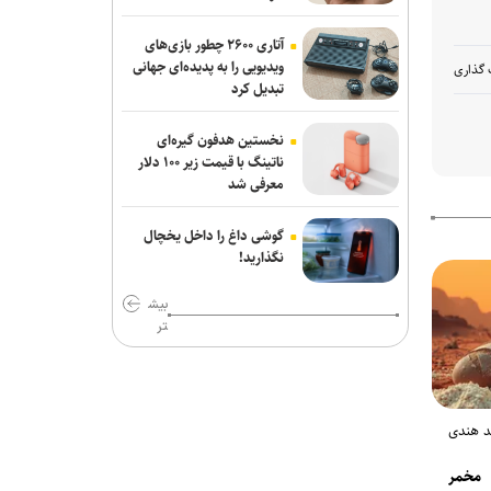
رسانه، نهاد پنجم معماری نوین معاونت
آتاری ۲۶۰۰ چطور بازی‌های
علمی است
ویدیویی را به پدیده‌ای جهانی
 گذاری
تبدیل کرد
اس‌کی هاینیکس برای ساخت دو کارخانه
جدید تراشه، ۳۸ میلیارد دلار سرمایه‌گذاری
نخستین هدفون گیره‌ای
کرد
ناتینگ با قیمت زیر ۱۰۰ دلار
معرفی شد
خبرنگاران نقش ارتباطات در پیشرفت کشور
را برای مردم روایت می‌کنند
گوشی داغ را داخل یخچال
نگذارید!
بیش
تر
ند هندی
 مخمر