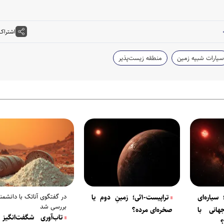
اشتراک
سیارات شبیه زمین
منطقه زیست‌پذیر
در گفتگوی آناتک با دانشم
سی؛ سیاره‌ای
تراپیست-۱ئی؛ زمینِ دوم یا
بررسی شد
انی با
صخره‌ای مرده؟
تاب‌آوری شگفت‌انگیز
؟