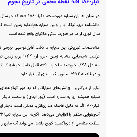
کپلر-۱۸۶ اف؛ نقطه عطفی در تاریخ نجوم
در میان هزاران سیاره دوردست، «کپلر-۱۸۶ اف» که در سال ۲۰۱۴ با داده‌های تلسکوپ فضایی کپلر کشف شد، جایگاه ممتازی دارد. طبق
سال نوری از ما در صورت فلکی ماکیان واقع شده است.
و در فاصله ۵۳/۲ میلیون کیلومتری آن قرار دارد.
سیاره همیشه رو به ستاره است (روز ابدی) و سمت دیگر 
کپلر-۱۸۶ اف به دلیل فاصله مداری‌اش، ممکن است د
غلظت مناسبی از دی‌اکسید کربن باشد، می‌تواند آب مایع ر