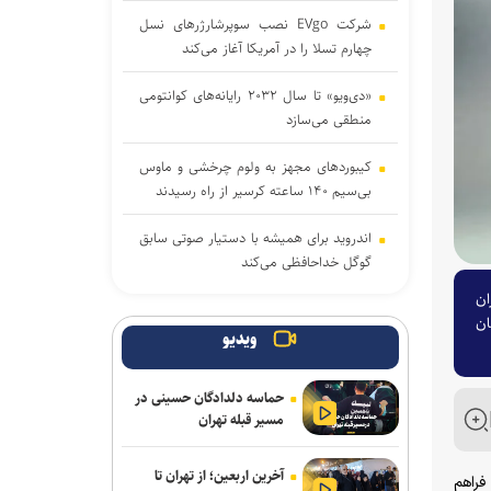
شرکت EVgo نصب سوپرشارژرهای نسل
چهارم تسلا را در آمریکا آغاز می‌کند
«دی‌ویو» تا سال ۲۰۳۲ رایانه‌های کوانتومی
منطقی می‌سازد
کیبوردهای مجهز به ولوم چرخشی و ماوس
بی‌سیم ۱۴۰ ساعته کرسیر از راه رسیدند
اندروید برای همیشه با دستیار صوتی سابق
گوگل خداحافظی می‌کند
یزان
اولین سیستم‌عاملی که روی کامپیوترهای
ان
خانگی نصب شد، بیشتر بشناسید
ویدیو
دمیس هاسابیس پس از ۱۶ سال از
حماسه دلدادگان حسینی در
مدیرعاملی دیپ‌مایند کناره‌گیری کرد
مسیر قبله تهران
مرحله دوم موشک فالکون ۹
آخرین اربعین؛ از تهران تا
اسپیس‌ایکس با سطح ماه برخورد کرد
فراهم