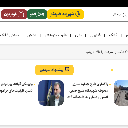
شهروند خبرنگار
رادیو
تلویزیون
۰۲:۴۶
ی
آناتک
فناوری
بازی
علم و پژوهش
دانش
صدای آناتک
|
|
|
|
|
|
پیشنهاد سردبیر
واگذاری طرح جداره سازی
وارونگی قواعد روزمره یا
محوطه شهیدگاه شیخ صفی
شدن ظرفیت‌های فرامو
الدین اردبیلی به دانشگاه آزاد
!
مشکین شهر