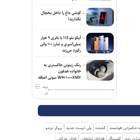
گوشی داغ را داخل یخچال
نگذارید!
آیکو نئو ۱۱S با باتری ۹ هزار
میلی‌آمپری و شارژ ۱۰۰ واتی
رکورد می‌زند
رنگ زیتونی خاکستری به
خانواده هدفون
WH-۱۰۰۰XM۶ سونی اضافه
شد
بیش
تر
 حکمرانی هوشمند
کشنده
پلی لیست جدید
بروکر ترندو
رازی رنت
کمپینگ
هدایای تبلیغاتی
غذای شرکتی