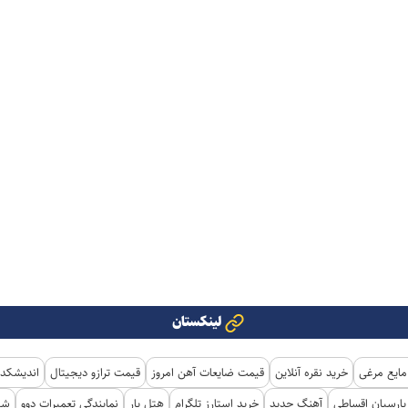
لینکستان
مایع مرغی
خرید نقره آنلاین
قیمت ضایعات آهن امروز
قیمت ترازو دیجیتال
اندیشکده
ارسیان اقساطی
آهنگ جدید
خرید استارز تلگرام
هتل یار
نمایندگی تعمیرات دوو
شی