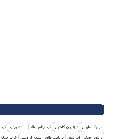
موزیک وایرال
دیزلیران کانتین
کود پتاس بالا
رسانه رپاپ
کود 
دانلود اهنگ
آپ تیون
دریافت طلای آبشده از میلی
خرید سکه پ