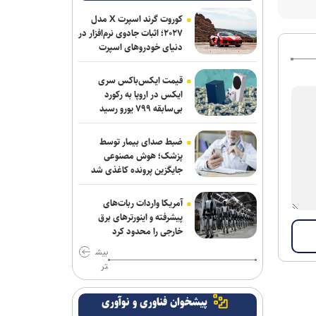
قابلیت رزرو هتل و سفارش غذا به دستیار
هوشمند گوگل مپ اضافه شد
کوروت گرند اسپرت X مدل
۲۰۲۷؛ اثبات جادوی نرم‌افزار در
دنیای خودروهای اسپرت
قیمت ایکس‌باکس سری
ایکس در اروپا به رکورد
بی‌سابقه ۷۹۹ یورو رسید
ضبط صدای بیمار توسط
پزشک؛ هوش مصنوعی
جایگزین پرونده کاغذی شد
آمریکا واردات ربات‌های
پیشرفته و اینورترهای برق
خارجی را محدود کرد
بیش
تر
پیشخوان فناوری و نوآوری