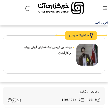
آخرین اخبار:
پیشنهاد سردبیر
پیاده‌روی اربعین؛ یک نمایش آیینی پویا و
بی‌کارگردان
آناتک
فناوری
17 / 04 /1405
08:15