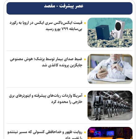
عصر پیشرفت - مقصد
قیمت ایکس‌باکس سری ایکس در اروپا به رکورد
بی‌سابقه ۷۹۹ یورو رسید
ضبط صدای بیمار توسط پزشک؛ هوش مصنوعی
جایگزین پرونده کاغذی شد
آمریکا واردات ربات‌های پیشرفته و اینورترهای برق
خارجی را محدود کرد
روایت ظهور و خداحافظی کنسولی که مسیر نینتندو
را تغییر داد