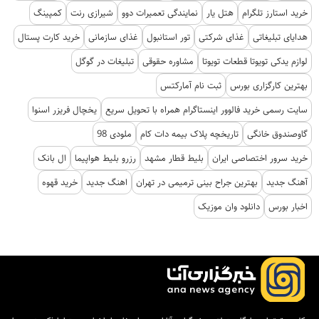
خرید استارز تلگرام
هتل یار
نمایندگی تعمیرات دوو
شیرازی رنت
کمپینگ
هدایای تبلیغاتی
غذای شرکتی
تور استانبول
غذای سازمانی
خرید کارت پستال
لوازم یدکی تویوتا قطعات تویوتا
مشاوره حقوقی
تبلیغات در گوگل
بهترین کارگزاری بورس
ثبت نام آمارکتس
سایت رسمی خرید فالوور اینستاگرام همراه با تحویل سریع
یخچال فریزر اسنوا
گاوصندوق خانگی
تاریخچه پلاک بیمه دات کام
ملودی 98
خرید سرور اختصاصی ایران
بلیط قطار مشهد
رزرو بلیط هواپیما
ال بانک
آهنگ جدید
بهترین جراح بینی ترمیمی در تهران
اهنگ جدید
خرید قهوه
اخبار بورس
دانلود وان موزیک