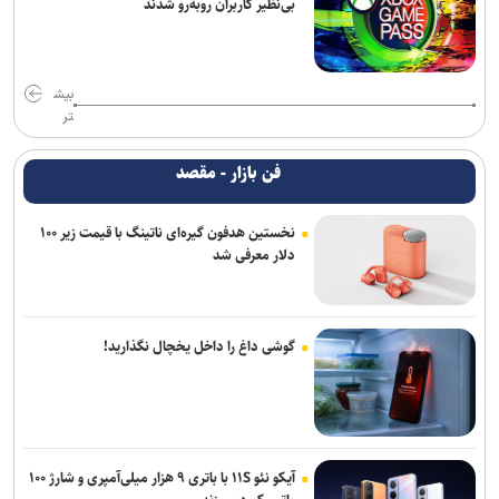
بی‌نظیر کاربران روبه‌رو شدند
بیش
تر
فن بازار - مقصد
نخستین هدفون گیره‌ای ناتینگ با قیمت زیر ۱۰۰
دلار معرفی شد
گوشی داغ را داخل یخچال نگذارید!
آیکو نئو ۱۱S با باتری ۹ هزار میلی‌آمپری و شارژ ۱۰۰