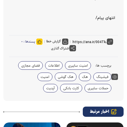
انتهای پیام/
گزارش خطا
پسندها :
۰
اشتراک گذاری
برچسب ها:
امنیت سایبری
اطلاعات
فضای مجازی
فیشینگ
هک
هک گوشی
امنیت
حملات سایبری
کارت بانکی
آپدیت
اخبار مرتبط