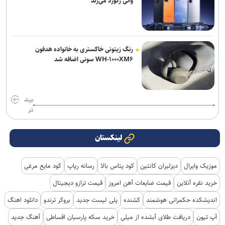
واتی رکورد می‌زند
رنگ زیتونی خاکستری به خانواده هدفون
WH-۱۰۰۰XM۶ سونی اضافه شد
بیش
تر
لینکستان
موزیک وایرال
دیزلیران کانتین
کود پتاس بالا
رسانه رپاپ
کود مایع مرغی
خرید نقره آنلاین
قیمت ضایعات آهن امروز
قیمت ترازو دیجیتال
اندیشکده حکمرانی هوشمند
کشنده
پلی لیست جدید
بروکر ترندو
دانلود اهنگ
آپ تیون
دریافت طلای آبشده از میلی
خرید سکه پارسیان اقساطی
آهنگ جدید