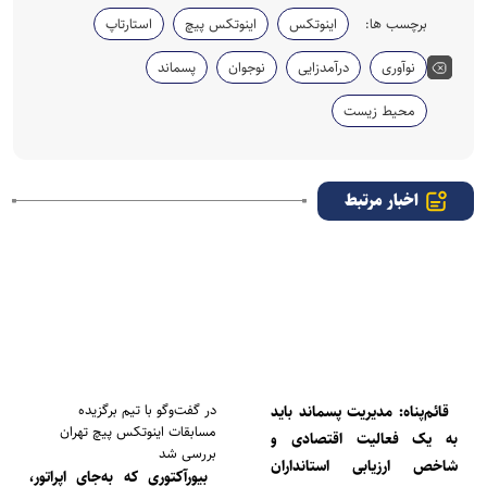
برچسب ها:
اینوتکس
اینوتکس پیچ
استارتاپ
نوآوری
درآمدزایی
نوجوان
پسماند
محیط زیست
اخبار مرتبط
در گفت‌و‌گو با تیم برگزیده
قائم‌پناه: مدیریت پسماند باید
مسابقات اینوتکس پیچ تهران
به یک فعالیت اقتصادی و
بررسی شد
شاخص ارزیابی استانداران
بیورآکتوری که به‌جای اپراتور،