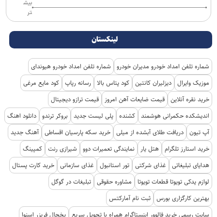
بیش
تر
لینکستان
شماره تلفن امداد خودرو مدیران خودرو
شماره تلفن امداد خودرو هیوندای
موزیک وایرال
دیزلیران کانتین
کود پتاس بالا
رسانه رپاپ
کود مایع مرغی
خرید نقره آنلاین
قیمت ضایعات آهن امروز
قیمت ترازو دیجیتال
اندیشکده حکمرانی هوشمند
کشنده
پلی لیست جدید
بروکر ترندو
دانلود اهنگ
آپ تیون
دریافت طلای آبشده از میلی
خرید سکه پارسیان اقساطی
آهنگ جدید
خرید استارز تلگرام
هتل یار
نمایندگی تعمیرات دوو
شیرازی رنت
کمپینگ
هدایای تبلیغاتی
غذای شرکتی
تور استانبول
غذای سازمانی
خرید کارت پستال
لوازم یدکی تویوتا قطعات تویوتا
مشاوره حقوقی
تبلیغات در گوگل
بهترین کارگزاری بورس
ثبت نام آمارکتس
سایت رسمی خرید فالوور اینستاگرام همراه با تحویل سریع
یخچال فریزر اسنوا