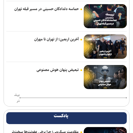
حماسه دلدادگان حسینی در مسیر قبله تهران
آیگپ و سازمان نوسازی مدارس کشور تفاهم‌نامه امضا کردند
چت‌باتی که هوش مصنوعی نیست و پشت‌صحنه‌اش یک انسان است
Gem یک وب‌سایت را برای هر کاربر، اختصاصی دیزاین می‌کند
آخرین اربعین؛ از تهران تا مهران
طراحی تاشو و درایورهای ۴۰ میلی‌متری به هدفون جدید و میان‌رده سونی
بازمی‌گردند
آغاز جشنواره سالانه «پوکو کارناوال ۲۰۲۶» هم‌زمان با هشتمین سالگرد
تبعیض پنهان هوش مصنوعی
پوکو
حسگر جدید سامسونگ ظرفیت جذب نور پیکسل‌ها را ۶۰ درصد افزایش
می‌دهد
بیش
تر
بایت‌دنس آموزش مدل هوش مصنوعی ۱۰ تریلیون پارامتری را کلید زد
پادکست
خبرنگاران با روایت دقیق، جامعه را با دولت هوشمند همراه می‌کنند
مقاومت میکروبی؛ چرا برخی عفونت‌ها سخت‌تر