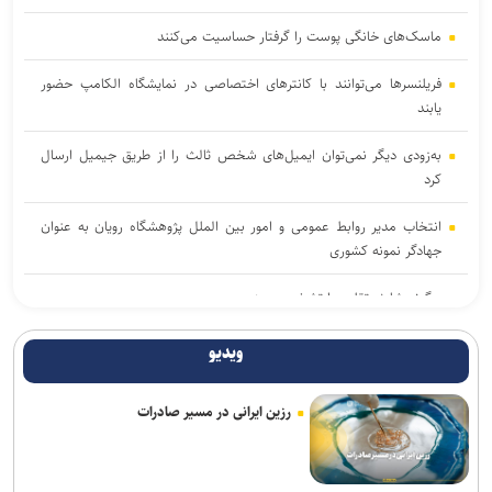
ماسک‌های خانگی پوست را گرفتار حساسیت می‌کنند
فریلنسرها می‌توانند با کانترهای اختصاصی در نمایشگاه الکامپ حضور
یابند
به‌زودی دیگر نمی‌توان ایمیل‌های شخص ثالث را از طریق جیمیل ارسال
کرد
انتخاب مدیر روابط عمومی و امور بین الملل پژوهشگاه رویان به عنوان
جهادگر نمونه کشوری
چگونه شارژر تقلبی را تشخیص دهیم
برگزیدگان مرحله دوم هفدهمین المپیاد دانش‌آموزی نانو اعلام شد
ویدیو
آزمون و محاکمه فلزات در آزمایشگاه با یک دستگاه دانش‌بنیان ایرانی
رزین ایرانی در مسیر صادرات
خبرنگاران، میان ذات و کارکرد فناوری در جامعه پیوند برقرار می‌کنند
نقطه مقابل «دِژا-وو» حتی از آن هم عجیب‌تر است