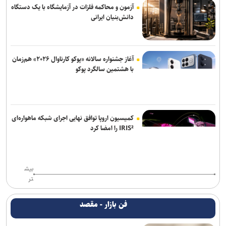
آزمون و محاکمه فلزات در آزمایشگاه با یک دستگاه
دانش‌بنیان ایرانی
آغاز جشنواره سالانه «پوکو کارناوال ۲۰۲۶» هم‌زمان
با هشتمین سالگرد پوکو
کمیسیون اروپا توافق نهایی اجرای شبکه ماهواره‌ای
IRIS² را امضا کرد
بیش
تر
فن بازار - مقصد