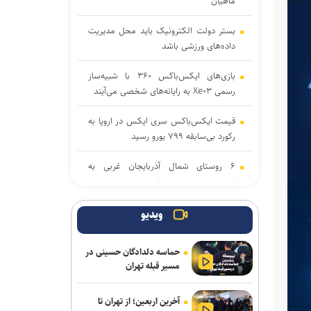
ماهیان
بستر دولت الکترونیک باید محل مدیریت
داده‌‌های ورزشی باشد
بازی‌های ایکس‌باکس ۳۶۰ با شبیه‌ساز
رسمی Xe۰۳ به رایانه‌های شخصی می‌آیند
قیمت ایکس‌باکس سری ایکس در اروپا به
رکورد بی‌سابقه ۷۹۹ یورو رسید
۶ روستای شمال آذربایجان غربی به
اینترنت پرسرعت متصل شدند
اطلاعات تیم‌های برگزیده جشنواره «ایما»
ویدیو
برای ارتباط با صنعت و سرمایه‌گذاران
منتشر می‌شود
حماسه دلدادگان حسینی در
مسیر قبله تهران
۳ بازی جدید گیم‌پس ایکس‌باکس با
استقبال بی‌نظیر کاربران روبه‌رو شدند
آخرین اربعین؛ از تهران تا