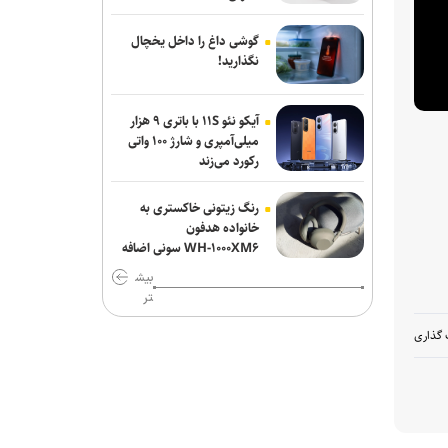
گوشی داغ را داخل یخچال
نگذارید!
آیکو نئو ۱۱S با باتری ۹ هزار
میلی‌آمپری و شارژ ۱۰۰ واتی
رکورد می‌زند
رنگ زیتونی خاکستری به
خانواده هدفون
WH-۱۰۰۰XM۶ سونی اضافه
شد
بیش
تر
 گذاری