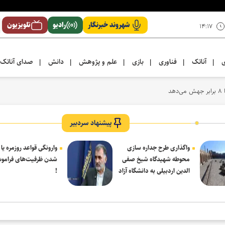
شهروند خبرنگار
رادیو
تلویزیون
۱۴:۱۷
ی
آناتک
فناوری
بازی
علم و پژوهش
دانش
صدای آناتک
|
|
|
|
|
|
پیشنهاد سردبیر
واگذاری طرح جداره سازی
وارونگی قواعد روزمره یا
محوطه شهیدگاه شیخ صفی
شدن ظرفیت‌های فرامو
الدین اردبیلی به دانشگاه آزاد
!
مشکین شهر