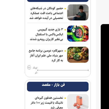
دستگاه «نیدر» بومی، راهکار دانش‌بنیان‌ها
برای اختلاط مواد پلیمری و نانویی
حضور کودکان در شبکه‌های
اجتماعی باعث افت عملکرد
اطلاعات بیش از ۱۰۰ هزار نیروی پلیس و
تحصیلی در آینده خواهد شد
کارمند امنیتی بریتانیا هک شد
۳ بازی جدید گیم‌پس
اس‌جی ۱۰۰۰ کنسولی که امپراتوری سگا را
ایکس‌باکس با استقبال
پایه‌گذاری کرد
بی‌نظیر کاربران روبه‌رو شدند
معماری zHBM سامسونگ عملکرد هوش
«مهرکام» دومین برنامه جامع
مصنوعی را تا ۸ برابر جهش می‌دهد
مهر بنیاد ملی علم ایران آغاز
به کار کرد
بازگشت به معماری سنتی، احیای منطق
بیش
طراحی است
تر
اعمال ضریب ۲.۷ برای محاسبه قیمت
فن بازار - مقصد
اینترنت بین‌الملل درست نیست
نخستین هدفون گیره‌ای
ناتینگ با قیمت زیر ۱۰۰ دلار
معرفی شد