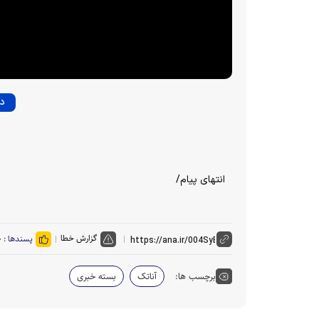
دا
انتهای پیام/
گزارش خطا
پسندها :
۰
برچسب ها:
آناتک
بسته خبری