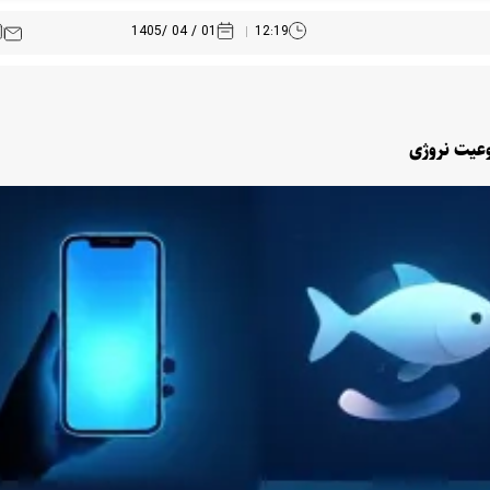
01 / 04 /1405
12:19
وعیت نروژی