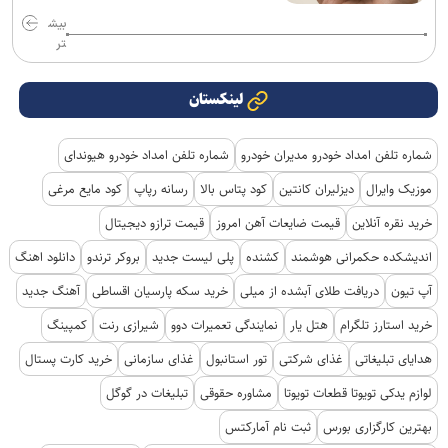
بیش
تر
لینکستان
شماره تلفن امداد خودرو مدیران خودرو
شماره تلفن امداد خودرو هیوندای
موزیک وایرال
دیزلیران کانتین
کود پتاس بالا
رسانه رپاپ
کود مایع مرغی
خرید نقره آنلاین
قیمت ضایعات آهن امروز
قیمت ترازو دیجیتال
اندیشکده حکمرانی هوشمند
کشنده
پلی لیست جدید
بروکر ترندو
دانلود اهنگ
آپ تیون
دریافت طلای آبشده از میلی
خرید سکه پارسیان اقساطی
آهنگ جدید
خرید استارز تلگرام
هتل یار
نمایندگی تعمیرات دوو
شیرازی رنت
کمپینگ
هدایای تبلیغاتی
غذای شرکتی
تور استانبول
غذای سازمانی
خرید کارت پستال
لوازم یدکی تویوتا قطعات تویوتا
مشاوره حقوقی
تبلیغات در گوگل
بهترین کارگزاری بورس
ثبت نام آمارکتس