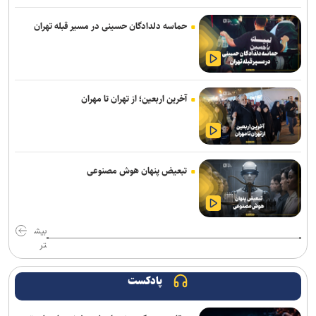
نقطه مقابل «دِژا-وو» حتی از آن هم عجیب‌تر است
حماسه دلدادگان حسینی در مسیر قبله تهران
آیگپ و سازمان نوسازی مدارس کشور تفاهم‌نامه امضا کردند
چت‌باتی که هوش مصنوعی نیست و پشت‌صحنه‌اش یک انسان است
Gem یک وب‌سایت را برای هر کاربر، اختصاصی دیزاین می‌کند
آخرین اربعین؛ از تهران تا مهران
آغاز جشنواره سالانه «پوکو کارناوال ۲۰۲۶» هم‌زمان با هشتمین سالگرد
پوکو
طراحی تاشو و درایورهای ۴۰ میلی‌متری به هدفون جدید و میان‌رده سونی
تبعیض پنهان هوش مصنوعی
بازمی‌گردند
حسگر جدید سامسونگ ظرفیت جذب نور پیکسل‌ها را ۶۰ درصد افزایش
می‌دهد
بیش
تر
بایت‌دنس آموزش مدل هوش مصنوعی ۱۰ تریلیون پارامتری را کلید زد
پادکست
خبرنگاران با روایت دقیق، جامعه را با دولت هوشمند همراه می‌کنند