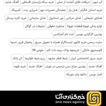
آپ تیون
دریافت طلای آبشده از میلی
خرید سکه پارسیان اقساطی
آهنگ جدید
خرید استارز تلگرام
هتل یار
نمایندگی تعمیرات دوو
شیرازی رنت
کمپینگ
هدایای تبلیغاتی
غذای شرکتی
تور استانبول
غذای سازمانی
خرید کارت پستال
لوازم یدکی تویوتا قطعات تویوتا
مشاوره حقوقی
تبلیغات در گوگل
بهترین کارگزاری بورس
ثبت نام آمارکتس
سایت رسمی خرید فالوور اینستاگرام همراه با تحویل سریع
یخچال فریزر اسنوا
گاوصندوق خانگی
تاریخچه پلاک بیمه دات کام
ملودی 98
خرید سرور اختصاصی ایران
بلیط قطار مشهد
رزرو بلیط هواپیما
ال بانک
آهنگ جدید
بهترین جراح بینی ترمیمی در تهران
اهنگ جدید
خرید قهوه
اخبار بورس
دانلود وان موزیک