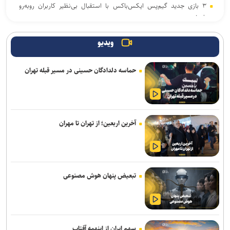
۳ بازی جدید گیم‌پس ایکس‌باکس با استقبال بی‌نظیر کاربران روبه‌رو
شدند
اوپو حسگرهای ۵۰ مگاپیکسلی جدید را روی فایند X۱۰ اولترا آزمایش
ویدیو
می‌کند
حماسه دلدادگان حسینی در مسیر قبله تهران
نخستین هدفون گیره‌ای ناتینگ با قیمت زیر ۱۰۰ دلار معرفی شد
بازی پرطرفدار Palworld با سبک نقش‌آفرینی آنلاین امسال به اندروید و
iOS می‌آید
آخرین اربعین؛ از تهران تا مهران
«مهرکام» دومین برنامه جامع مهر بنیاد ملی علم ایران آغاز به کار کرد
آیکو نئو ۱۱S با باتری ۹ هزار میلی‌آمپری و شارژ ۱۰۰ واتی رکورد می‌زند
داشتن وزن مناسب لزوما نشانه سلامت نیست
تبعیض پنهان هوش مصنوعی
موجودی تمام مدل‌های وان‌پلاس ۱۵ در آمریکا به اتمام رسید
برچسب‌گذاری محتوای تولیدشده با هوش مصنوعی در اتحادیه اروپا
اجباری شد
سهم ایران از اینهمه آفتاب