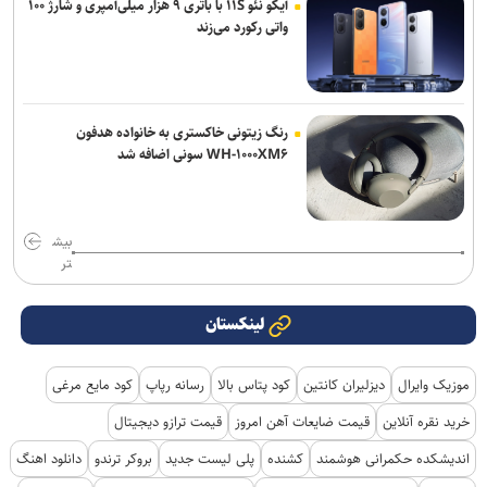
آیکو نئو ۱۱S با باتری ۹ هزار میلی‌آمپری و شارژ ۱۰۰
واتی رکورد می‌زند
رنگ زیتونی خاکستری به خانواده هدفون
WH-۱۰۰۰XM۶ سونی اضافه شد
بیش
تر
لینکستان
موزیک وایرال
دیزلیران کانتین
کود پتاس بالا
رسانه رپاپ
کود مایع مرغی
خرید نقره آنلاین
قیمت ضایعات آهن امروز
قیمت ترازو دیجیتال
اندیشکده حکمرانی هوشمند
کشنده
پلی لیست جدید
بروکر ترندو
دانلود اهنگ