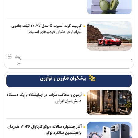
کوروت گرند اسپرت X مدل ۲۰۲۷؛ اثبات جادوی
نرم‌افزار در دنیای خودروهای اسپرت
بیش
تر
پیشخوان فناوری و نوآوری
آزمون و محاکمه فلزات در آزمایشگاه با یک دستگاه
دانش‌بنیان ایرانی
آغاز جشنواره سالانه «پوکو کارناوال ۲۰۲۶» هم‌زمان
با هشتمین سالگرد پوکو