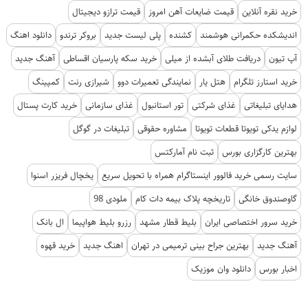
خرید نقره آنلاین
قیمت ضایعات آهن امروز
قیمت ترازو دیجیتال
اندیشکده حکمرانی هوشمند
کشنده
پلی لیست جدید
بروکر ترندو
دانلود اهنگ
آپ تیون
دریافت طلای آبشده از میلی
خرید سکه پارسیان اقساطی
آهنگ جدید
خرید استارز تلگرام
هتل یار
نمایندگی تعمیرات دوو
شیرازی رنت
کمپینگ
هدایای تبلیغاتی
غذای شرکتی
تور استانبول
غذای سازمانی
خرید کارت پستال
لوازم یدکی تویوتا قطعات تویوتا
مشاوره حقوقی
تبلیغات در گوگل
بهترین کارگزاری بورس
ثبت نام آمارکتس
سایت رسمی خرید فالوور اینستاگرام همراه با تحویل سریع
یخچال فریزر اسنوا
گاوصندوق خانگی
تاریخچه پلاک بیمه دات کام
ملودی 98
خرید سرور اختصاصی ایران
بلیط قطار مشهد
رزرو بلیط هواپیما
ال بانک
آهنگ جدید
بهترین جراح بینی ترمیمی در تهران
اهنگ جدید
خرید قهوه
اخبار بورس
دانلود وان موزیک