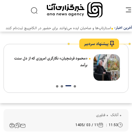
آخرین اخبار:
پیشنهاد سردبیر
ش‌های
«محمود فرشچیان» نگارگری امروزی که از دل سنت
ت
برآمد
آناتک
فناوری
11 / 03 /1405
11:53