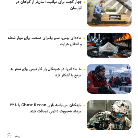
چهار گجت برای مراقبت آسان‌تر از گیاهان در
آپارتمان
راهنمای کامل فرمت کردن فلش‌درایو USB در ویندوز و دلایل نیاز به آن
استارتاپ‌ها و صاحبان ایده می‌توانند برای حضور در الکام‌پیچ ثبت‌نام کنند
ماده‌ای بومی، سپر پف‌زای صنعت برای مهار شعله
و انتقال حرارت
۱۰ ماه انزوا در جنوبگان راز کار تیمی برای سفر به
مریخ را آشکار کرد
بازیکنان می‌توانند بازی Ghost Recon را تا ۲۲
مرداد به‌صورت دائمی دریافت کنند
بیش