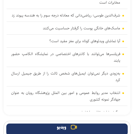
مخابرات است
شرف‌الدین طوسی؛ ریاضی‌دانی که معادله درجه سوم را به هندسه پیوند زد
ماسک‌های خانگی پوست را گرفتار حساسیت می‌کنند
آیا تماشای ویدئوهای کوتاه برای مغز مفید است؟
فریلنسرها می‌توانند با کانترهای اختصاصی در نمایشگاه الکامپ حضور
یابند
به‌زودی دیگر نمی‌توان ایمیل‌های شخص ثالث را از طریق جیمیل ارسال
کرد
انتخاب مدیر روابط عمومی و امور بین الملل پژوهشگاه رویان به عنوان
جهادگر نمونه کشوری
چگونه شارژر تقلبی را تشخیص دهیم
برگزیدگان مرحله دوم هفدهمین المپیاد دانش‌آموزی نانو اعلام شد
ویدیو