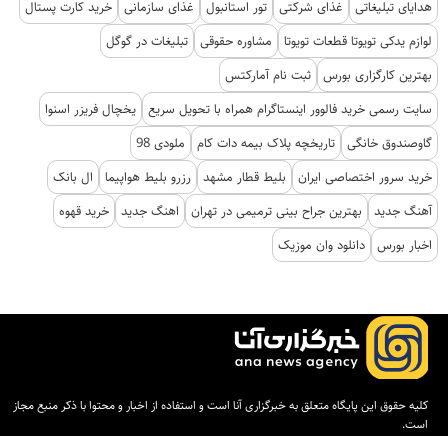
هدایای تبلیغاتی
غذای شرکتی
تور استانبول
غذای سازمانی
خرید کارت پستال
لوازم یدکی تویوتا قطعات تویوتا
مشاوره حقوقی
تبلیغات در گوگل
بهترین کارگزاری بورس
ثبت نام آمارکتس
سایت رسمی خرید فالوور اینستاگرام همراه با تحویل سریع
یخچال فریزر اسنوا
گاوصندوق خانگی
تاریخچه پلاک بیمه دات کام
ملودی 98
خرید سرور اختصاصی ایران
بلیط قطار مشهد
رزرو بلیط هواپیما
ال بانک
آهنگ جدید
بهترین جراح بینی ترمیمی در تهران
اهنگ جدید
خرید قهوه
اخبار بورس
دانلود وان موزیک
کلیه حقوق این پایگاه متعلق به خبرگزاری آنا است و استفاده از اخبار و محتوا با ذکر منبع مجاز
است.
طراحی و تولید:
ایران سامانه