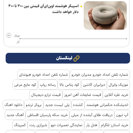
اسپیکر هوشمند اوپن‌ای‌آی قیمتی بین ۳۰۰ تا ۴۰۰
دلار خواهد داشت
بیش
تر
لینکستان
شماره تلفن امداد خودرو مدیران خودرو
شماره تلفن امداد خودرو هیوندای
موزیک وایرال
دیزلیران کانتین
کود پتاس بالا
رسانه رپاپ
کود مایع مرغی
خرید نقره آنلاین
قیمت ضایعات آهن امروز
قیمت ترازو دیجیتال
اندیشکده حکمرانی هوشمند
کشنده
پلی لیست جدید
بروکر ترندو
دانلود اهنگ
آپ تیون
دریافت طلای آبشده از میلی
خرید سکه پارسیان اقساطی
آهنگ جدید
خرید استارز تلگرام
هتل یار
نمایندگی تعمیرات دوو
شیرازی رنت
کمپینگ