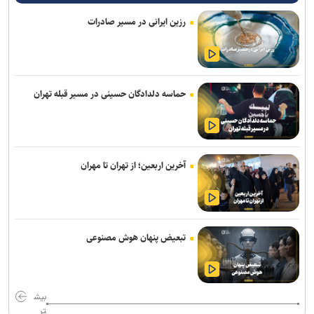
آزمون و محاکمه فلزات در آزمایشگاه با یک دستگاه دانش‌بنیان ایرانی
رزین ایرانی در مسیر صادرات
خبرنگاران، میان ذات و کارکرد فناوری در جامعه پیوند برقرار می‌کنند
آغاز جشنواره سالانه «پوکو کارناوال ۲۰۲۶» هم‌زمان با هشتمین سالگرد
پوکو
حماسه دلدادگان حسینی در مسیر قبله تهران
آیگپ و سازمان نوسازی مدارس کشور تفاهم‌نامه امضا کردند
نقطه مقابل «دِژا-وو» حتی از آن هم عجیب‌تر است
آخرین اربعین؛ از تهران تا مهران
چت‌باتی که هوش مصنوعی نیست و پشت‌صحنه‌اش یک انسان است
Gem یک وب‌سایت را برای هر کاربر، اختصاصی دیزاین می‌کند
طراحی تاشو و درایورهای ۴۰ میلی‌متری به هدفون جدید و میان‌رده سونی
تبعیض پنهان هوش مصنوعی
بازمی‌گردند
با پیشرفت فناوری، درمان‌ها دیگر برای همه یکسان نیستند
بیش
مدل هوش مصنوعی گوگل طوفان‌های سهمگین را ۱۵ روز زودتر پیش‌بینی
تر