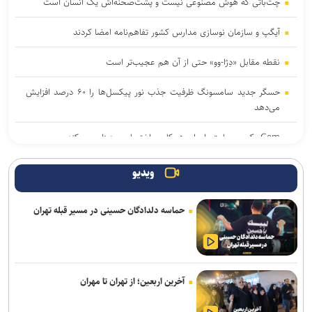
چت‌باتی که هوش مصنوعی نیست و پشت‌صحنه‌اش یک انسان است
آیگپ و سازمان نوسازی مدارس کشور تفاهم‌نامه امضا کردند
نقطه مقابل «دِژا-وو» حتی از آن هم عجیب‌تر است
حسگر جدید سامسونگ ظرفیت جذب نور پیکسل‌ها را ۶۰ درصد افزایش
می‌دهد
Gem یک وب‌سایت را برای هر کاربر، اختصاصی دیزاین می‌کند
بایت‌دنس آموزش مدل هوش مصنوعی ۱۰ تریلیون پارامتری را کلید زد
ویدیو
چگونه زبان بدن در شبکه‌های اجتماعی شکل گرفت
حماسه دلدادگان حسینی در مسیر قبله تهران
طراحی تاشو و درایورهای ۴۰ میلی‌متری به هدفون جدید و میان‌رده سونی
بازمی‌گردند
۱۰ ماه انزوا در جنوبگان راز کار تیمی برای سفر به مریخ را آشکار کرد
آخرین اربعین؛ از تهران تا مهران
برنامه ما گسترش استفاده از هوش مصنوعی در همه بخش‌های پست