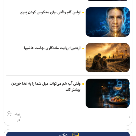
روایت نخستین نگاه انسان به سلول‌های بدن خود
اولین گام واقعی برای معکوس کردن پیری
دستگاه مترجم جیبی جدید گوگل بدون نیاز به اینترنت مکالمات را ترجمه
می‌کند
نسل دوم هدفون QuietComfort با حذف نویز ارتقایافته و پورت USB-C
عرضه شد
اربعین؛ روایت ماندگاری نهضت عاشورا
نوآوری دانش‌بنیان ایرانی، معادله نصب لوله‌های پلی‌اتیلن در دریا را تغییر
داد
چاپگر سه‌بعدی جدید کیوآیدی Plus۵ با سیستم CoreXY دقت و سرعت را
بالا می‌برد
وقتی آب هم می‌تواند میل شما را به غذا خوردن
بیشتر کند
کاربران بعد از این می‌توانند از هر نقطه دارای اینترنت با شماره ثابت
تماس بگیرند
بیش
اسپیکر هوشمند اوپن‌ای‌آی قیمتی بین ۳۰۰ تا ۴۰۰ دلار خواهد داشت
تر
پژوهشگران با هوش مصنوعی ویروس‌های جدید باکتری‌خوار ساختند
عکس