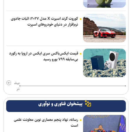
کوروت گرند اسپرت X مدل ۲۰۲۷؛ اثبات جادوی
نرم‌افزار در دنیای خودروهای اسپرت
قیمت ایکس‌باکس سری ایکس در اروپا به رکورد
بی‌سابقه ۷۹۹ یورو رسید
بیش
تر
پیشخوان فناوری و نوآوری
رسانه، نهاد پنجم معماری نوین معاونت علمی
است