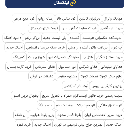
لینکستان
موزیک وایرال
دیزلیران کانتین
کود پتاس بالا
رسانه رپاپ
کود مایع مرغی
خرید نقره آنلاین
قیمت ضایعات آهن امروز
قیمت ترازو دیجیتال
اندیشکده حکمرانی هوشمند
کشنده
پلی لیست جدید
بروکر ترندو
دانلود اهنگ
آپ تیون
دریافت طلای آبشده از میلی
خرید سکه پارسیان اقساطی
آهنگ جدید
خرید استارز تلگرام
هتل یار
نمایندگی تعمیرات دوو
شیرازی رنت
کمپینگ
هدایای تبلیغاتی
غذای شرکتی
تور استانبول
غذای سازمانی
خرید کارت پستال
لوازم یدکی تویوتا قطعات تویوتا
مشاوره حقوقی
تبلیغات در گوگل
بهترین کارگزاری بورس
ثبت نام آمارکتس
سایت رسمی خرید فالوور اینستاگرام همراه با تحویل سریع
یخچال فریزر اسنوا
گاوصندوق خانگی
تاریخچه پلاک بیمه دات کام
ملودی 98
خرید سرور اختصاصی ایران
بلیط قطار مشهد
رزرو بلیط هواپیما
ال بانک
آهنگ جدید
بهترین جراح بینی ترمیمی در تهران
اهنگ جدید
خرید قهوه