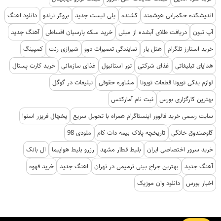
اندیشکده حکمرانی هوشمند
کشنده
پلی لیست جدید
بروکر ترندو
دانلود اهنگ
آپ تیون
دریافت طلای آبشده از میلی
خرید سکه پارسیان اقساطی
آهنگ جدید
خرید استارز تلگرام
هتل یار
نمایندگی تعمیرات دوو
شیرازی رنت
کمپینگ
هدایای تبلیغاتی
غذای شرکتی
تور استانبول
غذای سازمانی
خرید کارت پستال
لوازم یدکی تویوتا قطعات تویوتا
مشاوره حقوقی
تبلیغات در گوگل
بهترین کارگزاری بورس
ثبت نام آمارکتس
سایت رسمی خرید فالوور اینستاگرام همراه با تحویل سریع
یخچال فریزر اسنوا
گاوصندوق خانگی
تاریخچه پلاک بیمه دات کام
ملودی 98
خرید سرور اختصاصی ایران
بلیط قطار مشهد
رزرو بلیط هواپیما
ال بانک
آهنگ جدید
بهترین جراح بینی ترمیمی در تهران
اهنگ جدید
خرید قهوه
اخبار بورس
دانلود وان موزیک