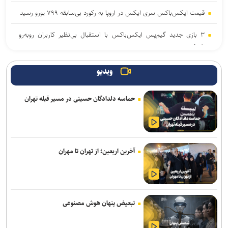
قیمت ایکس‌باکس سری ایکس در اروپا به رکورد بی‌سابقه ۷۹۹ یورو رسید
۳ بازی جدید گیم‌پس ایکس‌باکس با استقبال بی‌نظیر کاربران روبه‌رو
شدند
اوپو حسگرهای ۵۰ مگاپیکسلی جدید را روی فایند X۱۰ اولترا آزمایش
ویدیو
می‌کند
حماسه دلدادگان حسینی در مسیر قبله تهران
نخستین هدفون گیره‌ای ناتینگ با قیمت زیر ۱۰۰ دلار معرفی شد
بازی پرطرفدار Palworld با سبک نقش‌آفرینی آنلاین امسال به اندروید و
iOS می‌آید
آخرین اربعین؛ از تهران تا مهران
«مهرکام» دومین برنامه جامع مهر بنیاد ملی علم ایران آغاز به کار کرد
آیکو نئو ۱۱S با باتری ۹ هزار میلی‌آمپری و شارژ ۱۰۰ واتی رکورد می‌زند
داشتن وزن مناسب لزوما نشانه سلامت نیست
تبعیض پنهان هوش مصنوعی
موجودی تمام مدل‌های وان‌پلاس ۱۵ در آمریکا به اتمام رسید