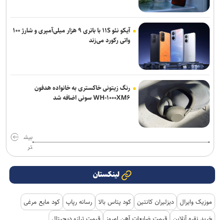
آیکو نئو ۱۱S با باتری ۹ هزار میلی‌آمپری و شارژ ۱۰۰
واتی رکورد می‌زند
رنگ زیتونی خاکستری به خانواده هدفون
WH-۱۰۰۰XM۶ سونی اضافه شد
بیش
تر
لینکستان
موزیک وایرال
دیزلیران کانتین
کود پتاس بالا
رسانه رپاپ
کود مایع مرغی
خرید نقره آنلاین
قیمت ضایعات آهن امروز
قیمت ترازو دیجیتال