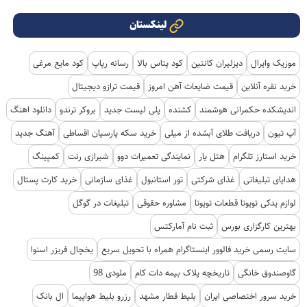
لینکستان
موزیک وایرال
دیزلیران کانتین
کود پتاس بالا
رسانه رپاپ
کود مایع مرغی
خرید نقره آنلاین
قیمت ضایعات آهن امروز
قیمت ترازو دیجیتال
اندیشکده حکمرانی هوشمند
کشنده
پلی لیست جدید
بروکر ترندو
دانلود اهنگ
آپ تیون
دریافت طلای آبشده از میلی
خرید سکه پارسیان اقساطی
آهنگ جدید
خرید استارز تلگرام
هتل یار
نمایندگی تعمیرات دوو
شیرازی رنت
کمپینگ
هدایای تبلیغاتی
غذای شرکتی
تور استانبول
غذای سازمانی
خرید کارت پستال
لوازم یدکی تویوتا قطعات تویوتا
مشاوره حقوقی
تبلیغات در گوگل
بهترین کارگزاری بورس
ثبت نام آمارکتس
سایت رسمی خرید فالوور اینستاگرام همراه با تحویل سریع
یخچال فریزر اسنوا
گاوصندوق خانگی
تاریخچه پلاک بیمه دات کام
ملودی 98
خرید سرور اختصاصی ایران
بلیط قطار مشهد
رزرو بلیط هواپیما
ال بانک