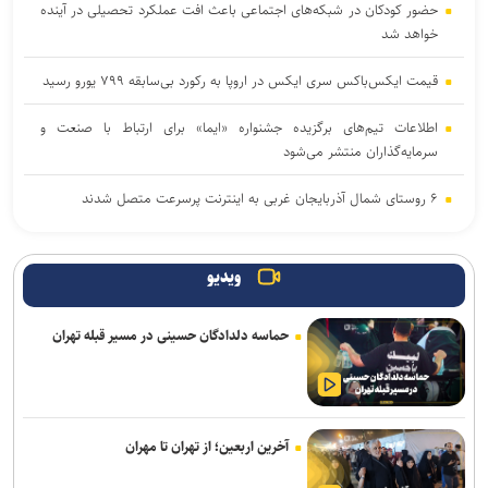
حضور کودکان در شبکه‌های اجتماعی باعث افت عملکرد تحصیلی در آینده
خواهد شد
قیمت ایکس‌باکس سری ایکس در اروپا به رکورد بی‌سابقه ۷۹۹ یورو رسید
اطلاعات تیم‌های برگزیده جشنواره «ایما» برای ارتباط با صنعت و
سرمایه‌گذاران منتشر می‌شود
۶ روستای شمال آذربایجان غربی به اینترنت پرسرعت متصل شدند
آتاری ۲۶۰۰ چطور بازی‌های ویدیویی را به پدیده‌ای جهانی تبدیل کرد
ویدیو
۳ بازی جدید گیم‌پس ایکس‌باکس با استقبال بی‌نظیر کاربران روبه‌رو
شدند
حماسه دلدادگان حسینی در مسیر قبله تهران
با مصرف زیاد پروتئین، بدن‌ خود را سریع‌تر پیر می‌کنید
نخستین هدفون گیره‌ای ناتینگ با قیمت زیر ۱۰۰ دلار معرفی شد
آخرین اربعین؛ از تهران تا مهران
برنامه‌ریزی مغز، مانع لاغر شدن‌ شماست