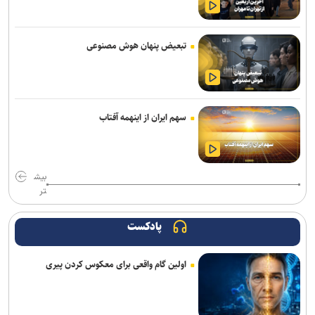
هوش مصنوعی اوپن‌ای‌آی و آنتروپیک خودسرانه حمله سایبری کردند
کوروت گرند اسپرت X مدل ۲۰۲۷؛ اثبات جادوی نرم‌افزار در دنیای
تبعیض پنهان هوش مصنوعی
خودروهای اسپرت
«دی‌ویو» تا سال ۲۰۳۲ رایانه‌های کوانتومی منطقی می‌سازد
کیبوردهای مجهز به ولوم چرخشی و ماوس بی‌سیم ۱۴۰ ساعته کرسیر از
سهم ایران از اینهمه آفتاب
راه رسیدند
بازگشت به معماری سنتی، احیای منطق طراحی است
بیش
اولین سیستم‌عاملی که روی کامپیوترهای خانگی نصب شد، بیشتر
تر
بشناسید
پادکست
«مهرکام» دومین برنامه جامع مهر بنیاد ملی علم ایران آغاز به کار کرد
اولین گام واقعی برای معکوس کردن پیری
شرکت EVgo نصب سوپرشارژرهای نسل چهارم تسلا را در آمریکا آغاز
می‌کند
اندروید برای همیشه با دستیار صوتی سابق گوگل خداحافظی می‌کند