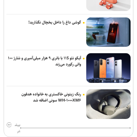
گوشی داغ را داخل یخچال نگذارید!
آیکو نئو ۱۱S با باتری ۹ هزار میلی‌آمپری و شارژ ۱۰۰
واتی رکورد می‌زند
رنگ زیتونی خاکستری به خانواده هدفون
WH-۱۰۰۰XM۶ سونی اضافه شد
بیش
تر