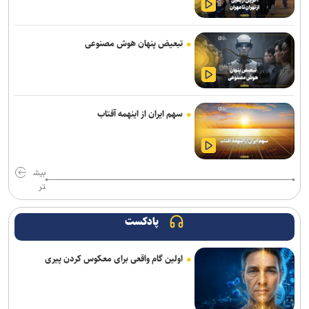
«دی‌ویو» تا سال ۲۰۳۲ رایانه‌های کوانتومی منطقی می‌سازد
کیبوردهای مجهز به ولوم چرخشی و ماوس بی‌سیم ۱۴۰ ساعته کرسیر از
تبعیض پنهان هوش مصنوعی
راه رسیدند
بازگشت به معماری سنتی، احیای منطق طراحی است
نخستین هدفون گیره‌ای ناتینگ با قیمت زیر ۱۰۰ دلار معرفی شد
سهم ایران از اینهمه آفتاب
شرکت EVgo نصب سوپرشارژرهای نسل چهارم تسلا را در آمریکا آغاز
می‌کند
بیش
اولین سیستم‌عاملی که روی کامپیوترهای خانگی نصب شد، بیشتر
تر
بشناسید
پادکست
اندروید برای همیشه با دستیار صوتی سابق گوگل خداحافظی می‌کند
اولین گام واقعی برای معکوس کردن پیری
کوروت گرند اسپرت X مدل ۲۰۲۷؛ اثبات جادوی نرم‌افزار در دنیای
خودروهای اسپرت
ریزش کاربران، دیزنی و نتفلیکس را به فکر ارائه اشتراک رایگان انداخت