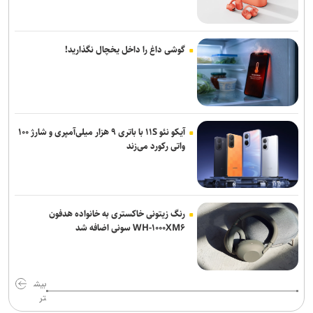
گوشی داغ را داخل یخچال نگذارید!
آیکو نئو ۱۱S با باتری ۹ هزار میلی‌آمپری و شارژ ۱۰۰
واتی رکورد می‌زند
رنگ زیتونی خاکستری به خانواده هدفون
WH-۱۰۰۰XM۶ سونی اضافه شد
بیش
تر