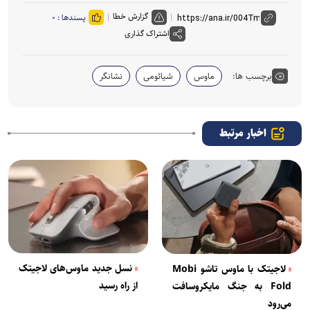
گزارش خطا
پسندها :
۰
اشتراک گذاری
برچسب ها:
ماوس
شیائومی
نشانگر
اخبار مرتبط
نسل جدید ماوس‌های لاجیتک
لاجیتک با ماوس تاشو Mobi
از راه رسید
Fold به جنگ مایکروسافت
می‌رود