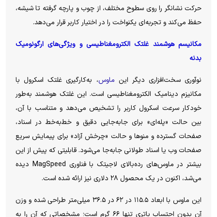
حرکت نشانگر را روی سطوح مختلف، از چوب و پارچه گرفته تا شیشه،
حفظ می‌کند و تجربه‌ای یکنواخت را در اختیار کاربر قرار می‌دهد.
مکانیسم هوشمند غلتک الکترومغناطیسی و ویژگی‌های ارگونومیک
بدنه
نوآوری سخت‌افزاری دیگر این
ماوس
، به‌کارگیری غلتک اسکرول با
مکانیزم دینامیک الکترومغناطیسی است. این غلتک هوشمند به‌طور
خودکار سرعت اسکرول کاربر را تشخیص می‌دهد و متناسب با آن،
بین حالت «پله‌ای» برای جابه‌جایی دقیق و خط‌به‌خط در اسناد،
صفحات گسترده و منو‌ها و حالت «چرخش آزاد» برای پیمایش سریع
صفحات وب یا اسناد طولانی جابه‌جا می‌شود. قابلیتی که پیش از این
بیشتر در ماوس‌های رده‌بالای لاجیتک با فناوری MagSpeed دیده
می‌شد، اکنون در یک محصول ۲۸ دلاری نیز ارائه شده است.
این ماوس با ابعاد ۱۱۵.۵ در ۶۲ در ۳۶.۵ میلی‌متر طراحی شده و وزن
آن بدون احتساب باتری تنها ۶۶ گرم است؛ مشخصاتی که آن را به