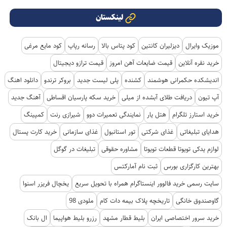
لینکستان
موزیک وایرال
دیزلیران کانتین
کود پتاس بالا
رسانه رپاپ
کود مایع مرغی
خرید نقره آنلاین
قیمت ضایعات آهن امروز
قیمت ترازو دیجیتال
اندیشکده حکمرانی هوشمند
کشنده
پلی لیست جدید
بروکر ترندو
دانلود اهنگ
آپ تیون
دریافت طلای آبشده از میلی
خرید سکه پارسیان اقساطی
آهنگ جدید
خرید استارز تلگرام
هتل یار
نمایندگی تعمیرات دوو
شیرازی رنت
کمپینگ
هدایای تبلیغاتی
غذای شرکتی
تور استانبول
غذای سازمانی
خرید کارت پستال
لوازم یدکی تویوتا قطعات تویوتا
مشاوره حقوقی
تبلیغات در گوگل
بهترین کارگزاری بورس
ثبت نام آمارکتس
سایت رسمی خرید فالوور اینستاگرام همراه با تحویل سریع
یخچال فریزر اسنوا
گاوصندوق خانگی
تاریخچه پلاک بیمه دات کام
ملودی 98
خرید سرور اختصاصی ایران
بلیط قطار مشهد
رزرو بلیط هواپیما
ال بانک