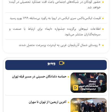
حضور کودکان در شبکه‌های اجتماعی باعث افت عملکرد تحصیلی در آینده
خواهد شد
قیمت ایکس‌باکس سری ایکس در اروپا به رکورد بی‌سابقه ۷۹۹ یورو رسید
اطلاعات تیم‌های برگزیده جشنواره «ایما» برای ارتباط با صنعت و
سرمایه‌گذاران منتشر می‌شود
۶ روستای شمال آذربایجان غربی به اینترنت پرسرعت متصل شدند
آتاری ۲۶۰۰ چطور بازی‌های ویدیویی را به پدیده‌ای جهانی تبدیل کرد
ویدیو
۳ بازی جدید گیم‌پس ایکس‌باکس با استقبال بی‌نظیر کاربران روبه‌رو
شدند
حماسه دلدادگان حسینی در مسیر قبله تهران
با مصرف زیاد پروتئین، بدن‌ خود را سریع‌تر پیر می‌کنید
هوش مصنوعی اوپن‌ای‌آی و آنتروپیک خودسرانه حمله سایبری کردند
آخرین اربعین؛ از تهران تا مهران
برنامه‌ریزی مغز، مانع لاغر شدن‌ شماست