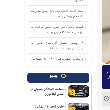
ماهیان
بستر دولت الکترونیک باید محل مدیریت
داده‌‌های ورزشی باشد
قیمت ایکس‌باکس سری ایکس در اروپا به
رکورد بی‌سابقه ۷۹۹ یورو رسید
۶ روستای شمال آذربایجان غربی به
اینترنت پرسرعت متصل شدند
بازی‌های ایکس‌باکس ۳۶۰ با شبیه‌ساز
رسمی Xe۰۳ به رایانه‌های شخصی می‌آیند
لاعات و
اطلاعات تیم‌های برگزیده جشنواره «ایما»
ویدیو
ای
برای ارتباط با صنعت و سرمایه‌گذاران
منتشر می‌شود
حماسه دلدادگان حسینی در
مسیر قبله تهران
۳ بازی جدید گیم‌پس ایکس‌باکس با
استقبال بی‌نظیر کاربران روبه‌رو شدند
آخرین اربعین؛ از تهران تا