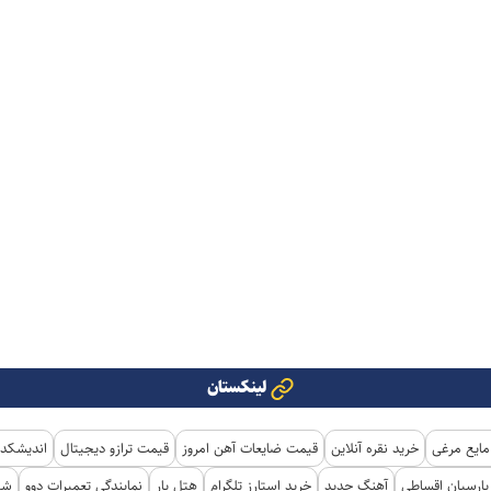
لینکستان
مایع مرغی
خرید نقره آنلاین
قیمت ضایعات آهن امروز
قیمت ترازو دیجیتال
اندیشکده
ارسیان اقساطی
آهنگ جدید
خرید استارز تلگرام
هتل یار
نمایندگی تعمیرات دوو
شی