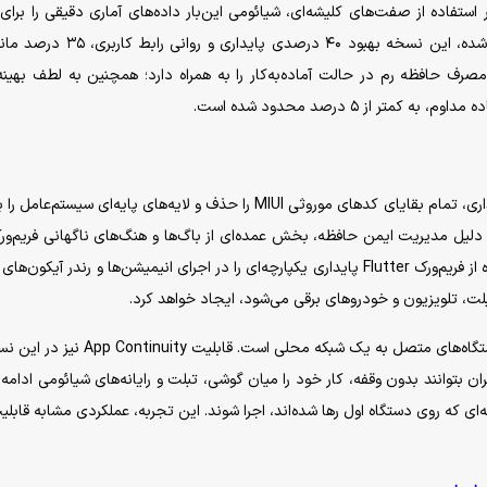
فاده از صفت‌های کلیشه‌ای، شیائومی این‌بار داده‌های آماری دقیقی را برای 
تحول نرم‌افزاری خود ارائه کرده است. طبق داده‌های فاش‌شده، این نسخه بهبود ۴۰ درصدی 
ا در پس‌زمینه و کاهش ۲۵ تا ۳۰ درصدی مصرف حافظه رم در حالت آماده‌به‌کار را به همراه دارد؛ همچنین به لطف به
 از ۵ درصد محدود شده است.
بخش تحقیق و توسعه شیائومی برای دستیابی به این پایداری، تمام بقایای کد‌های موروثی MIUI را حذف و لایه‌های پایه‌ای سیستم
است. این زبان به دلیل مدیریت ایمن حافظه، بخش عمده‌ای از باگ‌ها و هنگ‌های ناگهانی فریم‌و
قدیمی C/C++ را برطرف می‌کند؛ در لایه ظاهری نیز استفاده از فریم‌ورک Flutter پایداری یکپارچه‌ای را در اجرای انیمیشن‌ها و رندر آی
، تلویزیون و خودرو‌های برقی می‌شود، ایجاد خواهد کرد.
نوآوری دیگر، افزایش سه‌برابری سرعت انتقال فایل میان دستگاه‌های متصل به یک شبکه محلی است. ق
بران بتوانند بدون وقفه، کار خود را میان گوشی، تبلت و رایانه‌های شیائومی ادامه 
له‌ای که روی دستگاه اول رها شده‌اند، اجرا شوند. این تجربه، عملکردی مشابه قابلی