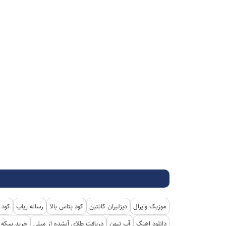
موزیک وایرال
دیزلیران کانتین
کود پتاس بالا
رسانه رپاپ
کود 
دانلود اهنگ
آپ تیون
دریافت طلای آبشده از میلی
خرید سکه پ