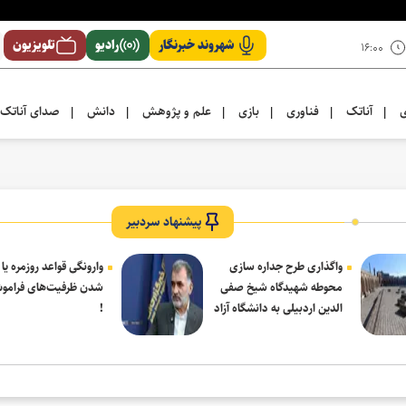
شهروند خبرنگار
رادیو
تلویزیون
۱۶:۰۰
ی
آناتک
فناوری
بازی
علم و پژوهش
دانش
صدای آناتک
|
|
|
|
|
|
پیشنهاد سردبیر
واگذاری طرح جداره سازی
وارونگی قواعد روزمره یا
محوطه شهیدگاه شیخ صفی
شدن ظرفیت‌های فرامو
الدین اردبیلی به دانشگاه آزاد
!
مشکین شهر