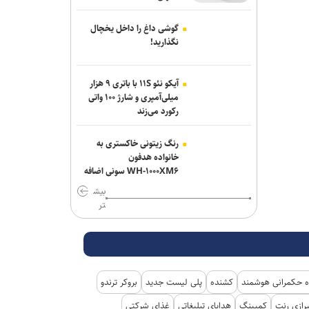
گوشی داغ را داخل یخچال
نگذارید!
آیکو نئو ۱۱S با باتری ۹ هزار
میلی‌آمپری و شارژ ۱۰۰ واتی
رکورد می‌زند
رنگ زیتونی خاکستری به
خانواده هدفون
WH-۱۰۰۰XM۶ سونی اضافه
شد
بیش
تر
 حکمرانی هوشمند
کشنده
پلی لیست جدید
بروکر ترندو
رازی رنت
کمپینگ
هدایای تبلیغاتی
غذای شرکتی