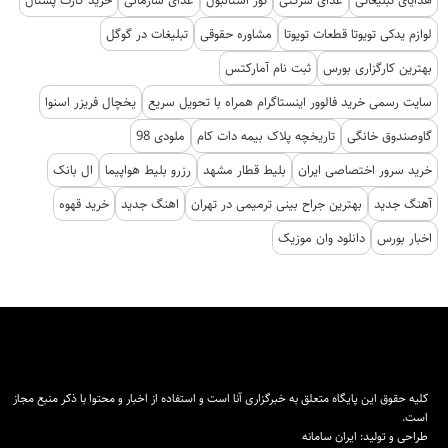
لوازم یدکی تویوتا قطعات تویوتا
مشاوره حقوقی
تبلیغات در گوگل
بهترین کارگزاری بورس
ثبت نام آمارکتس
سایت رسمی خرید فالوور اینستاگرام همراه با تحویل سریع
یخچال فریزر اسنوا
گاوصندوق خانگی
تاریخچه پلاک بیمه دات کام
ملودی 98
خرید سرور اختصاصی ایران
بلیط قطار مشهد
رزرو بلیط هواپیما
ال بانک
آهنگ جدید
بهترین جراح بینی ترمیمی در تهران
اهنگ جدید
خرید قهوه
اخبار بورس
دانلود وان موزیک
کلیه حقوق این پایگاه متعلق به خبرگزاری آنا است و استفاده از اخبار و محتوا با ذکر منبع مجاز
است.
طراحی و تولید:
ایران سامانه