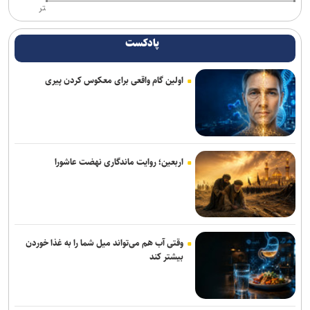
تر
اجباری شد
آتاری ۲۶۰۰ چطور بازی‌های ویدیویی را به پدیده‌ای جهانی تبدیل کرد
پادکست
حضور کودکان در شبکه‌های اجتماعی باعث افت عملکرد تحصیلی در آینده
اولین گام واقعی برای معکوس کردن پیری
خواهد شد
تیم‌های کوچک بازی‌ساز ایرانی با فناوری‌های جدید می‌توانند ایده‌های
بزرگ‌تری خلق کنند
با مصرف زیاد پروتئین، بدن‌ خود را سریع‌تر پیر می‌کنید
اربعین؛ روایت ماندگاری نهضت عاشورا
کارگاه تخصصی دارایی‌های فکری در صنعت داروسازی گیاهی برگزار
می‌شود
اومودا ۴، شاسی‌بلندی با دستیار هوش مصنوعی که فرمان همه‌چیز را به
وقتی آب هم می‌تواند میل شما را به غذا خوردن
دست می‌گیرد
بیشتر کند
فراخوان مشارکت برای ایجاد اولین آزمایشگاه اتصال کوتاه کشور منتشر شد
گوشی داغ را داخل یخچال نگذارید!