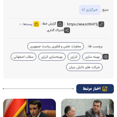
منبع:
خبرگزاری آنا
گزارش خطا
پسندها :
۰
اشتراک گذاری
برچسب ها:
معاونت علمی و فناوری ریاست جمهوری
بهینه سازی
انرژی
بهینه‌سازی انرژی
سقاب اصفهانی
شرکت های دانش بنیان
اخبار مرتبط