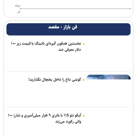
بیش
تر
فن بازار - مقصد
نخستین هدفون گیره‌ای ناتینگ با قیمت زیر ۱۰۰
دلار معرفی شد
گوشی داغ را داخل یخچال نگذارید!
آیکو نئو ۱۱S با باتری ۹ هزار میلی‌آمپری و شارژ ۱۰۰
واتی رکورد می‌زند