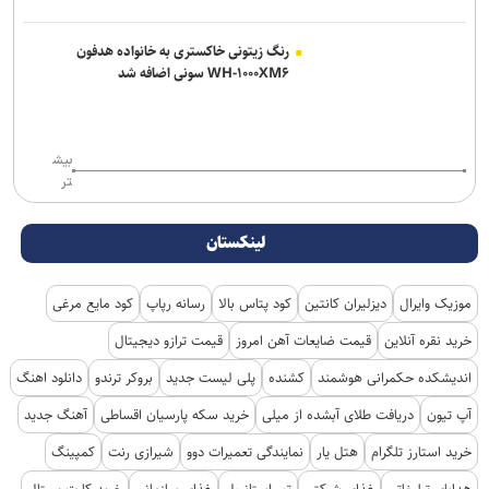
رنگ زیتونی خاکستری به خانواده هدفون
WH-۱۰۰۰XM۶ سونی اضافه شد
بیش
تر
لینکستان
موزیک وایرال
دیزلیران کانتین
کود پتاس بالا
رسانه رپاپ
کود مایع مرغی
خرید نقره آنلاین
قیمت ضایعات آهن امروز
قیمت ترازو دیجیتال
اندیشکده حکمرانی هوشمند
کشنده
پلی لیست جدید
بروکر ترندو
دانلود اهنگ
آپ تیون
دریافت طلای آبشده از میلی
خرید سکه پارسیان اقساطی
آهنگ جدید
خرید استارز تلگرام
هتل یار
نمایندگی تعمیرات دوو
شیرازی رنت
کمپینگ
هدایای تبلیغاتی
غذای شرکتی
تور استانبول
غذای سازمانی
خرید کارت پستال