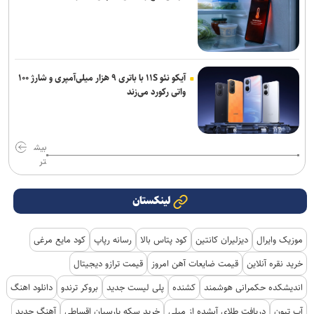
آیکو نئو ۱۱S با باتری ۹ هزار میلی‌آمپری و شارژ ۱۰۰
واتی رکورد می‌زند
بیش
تر
لینکستان
موزیک وایرال
دیزلیران کانتین
کود پتاس بالا
رسانه رپاپ
کود مایع مرغی
خرید نقره آنلاین
قیمت ضایعات آهن امروز
قیمت ترازو دیجیتال
اندیشکده حکمرانی هوشمند
کشنده
پلی لیست جدید
بروکر ترندو
دانلود اهنگ
آپ تیون
دریافت طلای آبشده از میلی
خرید سکه پارسیان اقساطی
آهنگ جدید