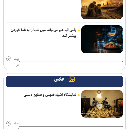
اسپیکر هوشمند اوپن‌ای‌آی قیمتی بین ۳۰۰ تا ۴۰۰ دلار خواهد داشت
پژوهشگران با هوش مصنوعی ویروس‌های جدید باکتری‌خوار ساختند
رسانه، نهاد پنجم معماری نوین معاونت علمی است
وقتی آب هم می‌تواند میل شما را به غذا خوردن
بیشتر کند
خبرنگاران نقش ارتباطات در پیشرفت کشور را برای مردم روایت می‌کنند
بایت‌دنس آموزش مدل هوش مصنوعی ۱۰ تریلیون پارامتری را کلید زد
بیش
تر
خبرنگاران، میان ذات و کارکرد فناوری در جامعه پیوند برقرار می‌کنند
عکس
حسگر جدید سامسونگ ظرفیت جذب نور پیکسل‌ها را ۶۰ درصد افزایش
می‌دهد
نمایشگاه اشیاء قدیمی و صنایع دستی
طراحی تاشو و درایورهای ۴۰ میلی‌متری به هدفون جدید و میان‌رده سونی
بازمی‌گردند
بیش