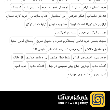
خرید استارز تلگرام
هتل یار
نمایندگی تعمیرات دوو
شیرازی رنت
کمپینگ
هدایای تبلیغاتی
غذای شرکتی
تور استانبول
غذای سازمانی
خرید کارت پستال
لوازم یدکی تویوتا قطعات تویوتا
مشاوره حقوقی
تبلیغات در گوگل
بهترین کارگزاری بورس
ثبت نام آمارکتس
سایت رسمی خرید فالوور اینستاگرام همراه با تحویل سریع
یخچال فریزر اسنوا
گاوصندوق خانگی
تاریخچه پلاک بیمه دات کام
ملودی 98
خرید سرور اختصاصی ایران
بلیط قطار مشهد
رزرو بلیط هواپیما
ال بانک
آهنگ جدید
بهترین جراح بینی ترمیمی در تهران
اهنگ جدید
خرید قهوه
اخبار بورس
دانلود وان موزیک