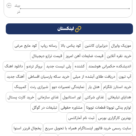
بیش
تر
لینکستان
موزیک وایرال
دیزلیران کانتین
کود پتاس بالا
رسانه رپاپ
کود مایع مرغی
خرید نقره آنلاین
قیمت ضایعات آهن امروز
قیمت ترازو دیجیتال
اندیشکده حکمرانی هوشمند
کشنده
پلی لیست جدید
بروکر ترندو
دانلود اهنگ
آپ تیون
دریافت طلای آبشده از میلی
خرید سکه پارسیان اقساطی
آهنگ جدید
خرید استارز تلگرام
هتل یار
نمایندگی تعمیرات دوو
شیرازی رنت
کمپینگ
هدایای تبلیغاتی
غذای شرکتی
تور استانبول
غذای سازمانی
خرید کارت پستال
لوازم یدکی تویوتا قطعات تویوتا
مشاوره حقوقی
تبلیغات در گوگل
بهترین کارگزاری بورس
ثبت نام آمارکتس
سایت رسمی خرید فالوور اینستاگرام همراه با تحویل سریع
یخچال فریزر اسنوا