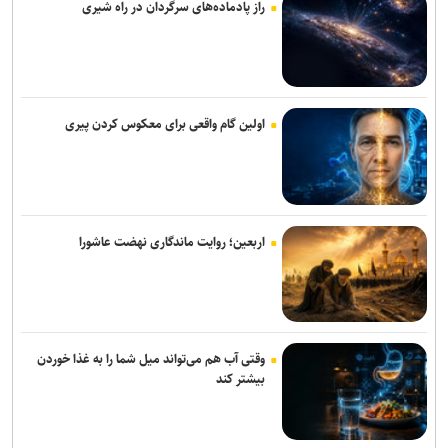
راز پادماده‌های سرگردان در راه شیری
دستگاه مترجم جیبی جدید گوگل بدون نیاز به اینترنت مکالمات را ترجمه
می‌کند
نسل دوم هدفون QuietComfort با حذف نویز ارتقایافته و پورت USB-C
عرضه شد
اولین گام واقعی برای معکوس کردن پیری
نوآوری دانش‌بنیان ایرانی، معادله نصب لوله‌های پلی‌اتیلن در دریا را تغییر
داد
چاپگر سه‌بعدی جدید کیوآیدی Plus۵ با سیستم CoreXY دقت و سرعت را
اربعین؛ روایت ماندگاری نهضت عاشورا
بالا می‌برد
کاربران بعد از این می‌توانند از هر نقطه دارای اینترنت با شماره ثابت
تماس بگیرند
اسپیکر هوشمند اوپن‌ای‌آی قیمتی بین ۳۰۰ تا ۴۰۰ دلار خواهد داشت
وقتی آب هم می‌تواند میل شما را به غذا خوردن
بیشتر کند
پژوهشگران با هوش مصنوعی ویروس‌های جدید باکتری‌خوار ساختند
رسانه، نهاد پنجم معماری نوین معاونت علمی است