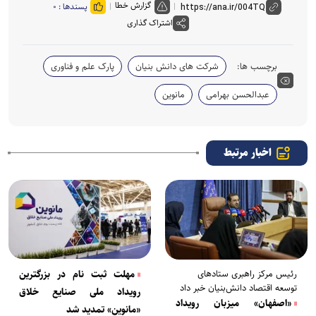
گزارش خطا
پسندها :
۰
اشتراک گذاری
برچسب ها:
شرکت های دانش بنیان
پارک علم و فناوری
عبدالحسن بهرامی
مانوین
اخبار مرتبط
رئیس مرکز راهبری ستاد‌های
مهلت ثبت نام در بزرگترین
توسعه اقتصاد دانش‌بنیان خبر داد
رویداد ملی صنایع خلاق
«اصفهان» میزبان رویداد
«مانوین» تمدید شد