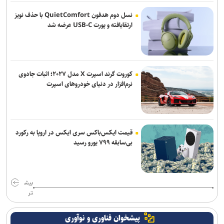
نسل دوم هدفون QuietComfort با حذف نویز
ارتقایافته و پورت USB-C عرضه شد
کوروت گرند اسپرت X مدل ۲۰۲۷؛ اثبات جادوی
نرم‌افزار در دنیای خودروهای اسپرت
قیمت ایکس‌باکس سری ایکس در اروپا به رکورد
بی‌سابقه ۷۹۹ یورو رسید
بیش
تر
پیشخوان فناوری و نوآوری