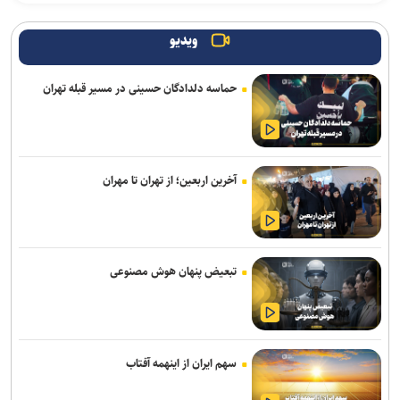
متا فرار مدل هوش مصنوعی خود را در آزمایش‌های امنیتی تأیید کرد
ویدیو
دالبی ویژن ۲ با تنظیمات هوشمند تصویر راهی تلویزیون‌های های‌سنس
شد
حماسه دلدادگان حسینی در مسیر قبله تهران
برنامه ما گسترش استفاده از هوش مصنوعی در همه بخش‌های پست
است
مکالمات متنی برای کاربران رایگان چت جی پی تی نامحدود شد
آخرین اربعین؛ از تهران تا مهران
قابلیت رزرو هتل و سفارش غذا به دستیار هوشمند گوگل مپ اضافه شد
سهم ایران از «ابر ال‌نینو» احتمال افزایش بارش است نه تضمین پایان
خشکسالی
تبعیض پنهان هوش مصنوعی
روایت نخستین نگاه انسان به سلول‌های بدن خود
بازی Quake به مناسبت ۳۰ سالگی، صاحب کمپین داستانی جدیدی شد
سهم ایران از اینهمه آفتاب
حضور ۲۰۰ شرکت‌کننده از ۱۴ کشور در المپیک فناوری ۲۰۲۶