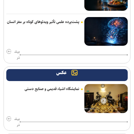
گوشی پرچمدار آنر Win ۲ پرو مکس به پردازنده ۲ نانومتری کوالکام مجهز
خواهد شد
اسپیکر هوشمند اوپن‌ای‌آی قیمتی بین ۳۰۰ تا ۴۰۰ دلار خواهد داشت
پشت‌پرده علمی تأثیر ویدئو‌های کوتاه بر مغز انسان
پژوهشگران با هوش مصنوعی ویروس‌های جدید باکتری‌خوار ساختند
۱۰ ماه انزوا در جنوبگان راز کار تیمی برای سفر به مریخ را آشکار کرد
بیش
تر
چگونه زبان بدن در شبکه‌های اجتماعی شکل گرفت
عکس
رسانه، نهاد پنجم معماری نوین معاونت علمی است
خبرنگاران با روایت دقیق، جامعه را با دولت هوشمند همراه می‌کنند
نمایشگاه اشیاء قدیمی و صنایع دستی
خبرنگاران نقش ارتباطات در پیشرفت کشور را برای مردم روایت می‌کنند
بایت‌دنس آموزش مدل هوش مصنوعی ۱۰ تریلیون پارامتری را کلید زد
بیش
تر