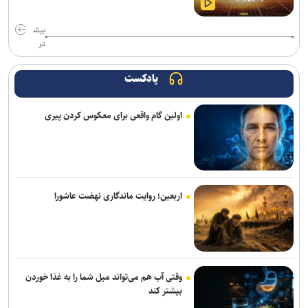
نوآوری دانش‌بنیان ایرانی، معادله نصب لوله‌های پلی‌اتیلن در دریا را تغییر
داد
بیش
تر
چاپگر سه‌بعدی جدید کیوآیدی Plus۵ با سیستم CoreXY دقت و سرعت را
بالا می‌برد
پادکست
چرا پیشرفته‌ترین هوش‌مصنوعی‌ هم نمی‌تواند مانند انسان فکر کند
اولین گام واقعی برای معکوس کردن پیری
نسل دوم هدفون QuietComfort با حذف نویز ارتقایافته و پورت USB-C
عرضه شد
دستگاه مترجم جیبی جدید گوگل بدون نیاز به اینترنت مکالمات را ترجمه
می‌کند
اربعین؛ روایت ماندگاری نهضت عاشورا
بازیکنان می‌توانند بازی Ghost Recon را تا ۲۲ مرداد به‌صورت دائمی
دریافت کنند
کاربران بعد از این می‌توانند از هر نقطه دارای اینترنت با شماره ثابت
وقتی آب هم می‌تواند میل شما را به غذا خوردن
تماس بگیرند
بیشتر کند