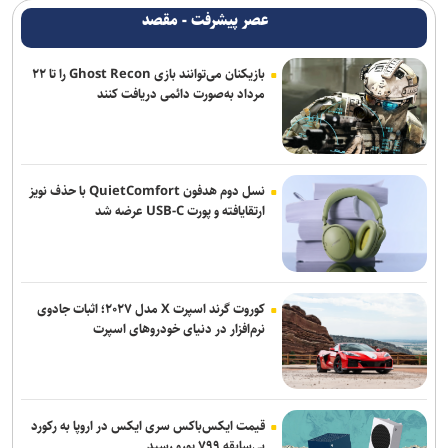
عصر پیشرفت - مقصد
بازیکنان می‌توانند بازی Ghost Recon را تا ۲۲
مرداد به‌صورت دائمی دریافت کنند
نسل دوم هدفون QuietComfort با حذف نویز
ارتقایافته و پورت USB-C عرضه شد
کوروت گرند اسپرت X مدل ۲۰۲۷؛ اثبات جادوی
نرم‌افزار در دنیای خودروهای اسپرت
قیمت ایکس‌باکس سری ایکس در اروپا به رکورد
بی‌سابقه ۷۹۹ یورو رسید