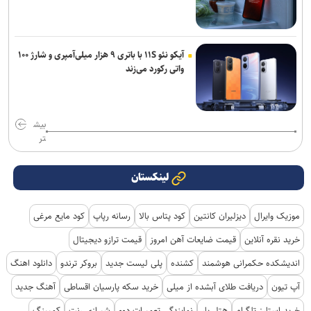
آیکو نئو ۱۱S با باتری ۹ هزار میلی‌آمپری و شارژ ۱۰۰
واتی رکورد می‌زند
بیش
تر
لینکستان
موزیک وایرال
دیزلیران کانتین
کود پتاس بالا
رسانه رپاپ
کود مایع مرغی
خرید نقره آنلاین
قیمت ضایعات آهن امروز
قیمت ترازو دیجیتال
اندیشکده حکمرانی هوشمند
کشنده
پلی لیست جدید
بروکر ترندو
دانلود اهنگ
آپ تیون
دریافت طلای آبشده از میلی
خرید سکه پارسیان اقساطی
آهنگ جدید
خرید استارز تلگرام
هتل یار
نمایندگی تعمیرات دوو
شیرازی رنت
کمپینگ