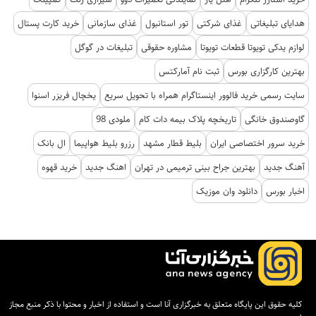
هدایای تبلیغاتی
غذای شرکتی
تور استانبول
غذای سازمانی
خرید کارت پستال
لوازم یدکی تویوتا قطعات تویوتا
مشاوره حقوقی
تبلیغات در گوگل
بهترین کارگزاری بورس
ثبت نام آمارکتس
سایت رسمی خرید فالوور اینستاگرام همراه با تحویل سریع
یخچال فریزر اسنوا
گاوصندوق خانگی
تاریخچه پلاک بیمه دات کام
ملودی 98
خرید سرور اختصاصی ایران
بلیط قطار مشهد
رزرو بلیط هواپیما
ال بانک
آهنگ جدید
بهترین جراح بینی ترمیمی در تهران
اهنگ جدید
خرید قهوه
اخبار بورس
دانلود وان موزیک
کلیه حقوق این پایگاه متعلق به خبرگزاری آنا است و استفاده از اخبار و محتوا با ذکر منبع مجاز