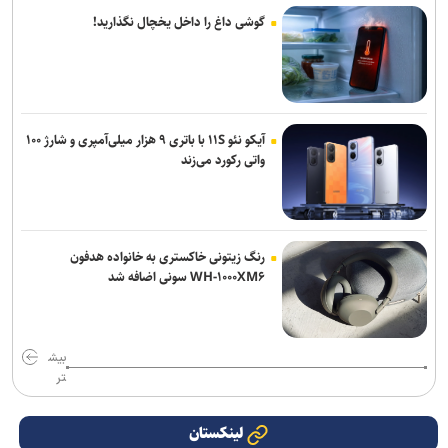
گوشی داغ را داخل یخچال نگذارید!
آیکو نئو ۱۱S با باتری ۹ هزار میلی‌آمپری و شارژ ۱۰۰
واتی رکورد می‌زند
رنگ زیتونی خاکستری به خانواده هدفون
WH-۱۰۰۰XM۶ سونی اضافه شد
بیش
تر
لینکستان