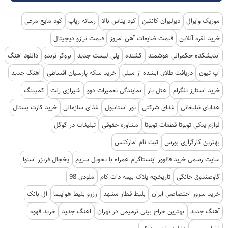
موزیک وایرال
دیزلیران کانتین
کود پتاس بالا
رسانه رپاپ
کود مایع مرغی
خرید نقره آنلاین
قیمت ضایعات آهن امروز
قیمت ترازو دیجیتال
اندیشکده حکمرانی هوشمند
کشنده
پلی لیست جدید
بروکر ترندو
دانلود اهنگ
آپ تیون
دریافت طلای آبشده از میلی
خرید سکه پارسیان اقساطی
آهنگ جدید
خرید استارز تلگرام
هتل یار
نمایندگی تعمیرات دوو
شیرازی رنت
کمپینگ
هدایای تبلیغاتی
غذای شرکتی
تور استانبول
غذای سازمانی
خرید کارت پستال
لوازم یدکی تویوتا قطعات تویوتا
مشاوره حقوقی
تبلیغات در گوگل
بهترین کارگزاری بورس
ثبت نام آمارکتس
سایت رسمی خرید فالوور اینستاگرام همراه با تحویل سریع
یخچال فریزر اسنوا
گاوصندوق خانگی
تاریخچه پلاک بیمه دات کام
ملودی 98
خرید سرور اختصاصی ایران
بلیط قطار مشهد
رزرو بلیط هواپیما
ال بانک
آهنگ جدید
بهترین جراح بینی ترمیمی در تهران
اهنگ جدید
خرید قهوه