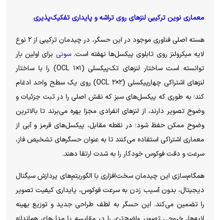
معماری نوین ترکیبی لنز‌های روی تراشه و پایداری تفکیک‌پذیری
هسته اصلی فناوری موجود در این حسگر، در چیدمان ترکیبی از ۲ نوع
لایه میکرولنز روی تابلوی پیکسل‌ها نهفته است.
سونی
برای اولین بار
توانسته است ساختار لنز‌های تک‌پیکسلی (۱×۱ OCL) را با ساختار
لنز‌های اشتراکی چهارپیکسلی (۲×۲ OCL) روی یک سطح واحد ادغام
کند؛ به طوری که پیکسل‌های سبز که نقش اصلی را در ثبت جزئیات و
وضوح تصویر دارند، از لنز‌های انفرادی مجزا بهره می‌برند تا بالاترین
وضوح ممکن حفظ شود؛ در نقطه مقابل، پیکسل‌های قرمز و آبی از
معماری اشتراکی استفاده می‌کنند تا به عنوان حسگر‌های تشخیص فاز،
سرعت و دقت فوکوس خودکار را به شدت ارتقا دهند.
همگام‌سازی این چیدمان سخت‌افزاری با الگوریتم‌های پردازش سیگنال
دیجیتال، بدون آسیب زدن به سرعت فوکوس، پایداری کیفیت تصویر
را تضمین می‌کند. این حسگر به لطف طراحی جدید و توزیع بهینه
لایه‌ها، خروجی تصویر واضح‌تری را در مقایسه با مدل‌های هم‌اندازه