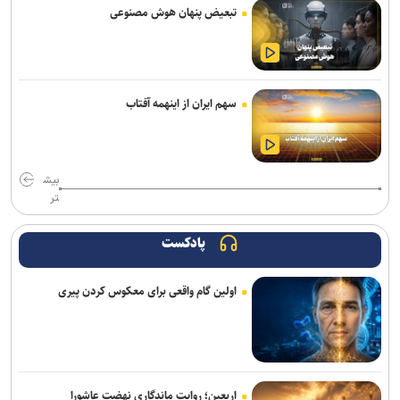
خودروهای اسپرت
تبعیض پنهان هوش مصنوعی
وقتی موسیقی ترسناک، لبخندها را هم وحشتناک نشان می‌دهد
فراخوان مشارکت برای ایجاد اولین آزمایشگاه اتصال کوتاه کشور منتشر شد
سهم ایران از اینهمه آفتاب
وقتی یک کلیپس چند میلی‌متری، نقش حیاتی در جراحی ایفا می‌کند
راه‌آهن با ارتقای مرکز عملیات امنیت، دیوار دفاع سایبری خود را تقویت
می‌کند
بیش
تر
برنامه ما گسترش استفاده از هوش مصنوعی در همه بخش‌های پست
است
پادکست
روایت نخستین نگاه انسان به سلول‌های بدن خود
اولین گام واقعی برای معکوس کردن پیری
دالبی ویژن ۲ با تنظیمات هوشمند تصویر راهی تلویزیون‌های های‌سنس
شد
مرحله دوم موشک فالکون ۹ اسپیس‌ایکس با سطح ماه برخورد کرد
اربعین؛ روایت ماندگاری نهضت عاشورا