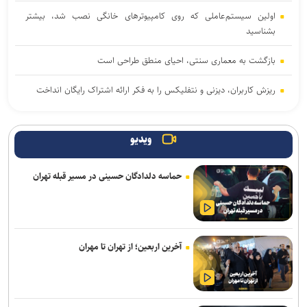
اولین سیستم‌عاملی که روی کامپیوترهای خانگی نصب شد، بیشتر
بشناسید
بازگشت به معماری سنتی، احیای منطق طراحی است
ریزش کاربران، دیزنی و نتفلیکس را به فکر ارائه اشتراک رایگان انداخت
حضور کودکان در شبکه‌های اجتماعی باعث افت عملکرد تحصیلی در آینده
خواهد شد
ویدیو
اعمال ضریب ۲.۷ برای محاسبه قیمت اینترنت بین‌الملل درست نیست
حماسه دلدادگان حسینی در مسیر قبله تهران
آتاری ۲۶۰۰ چطور بازی‌های ویدیویی را به پدیده‌ای جهانی تبدیل کرد
معماری zHBM سامسونگ عملکرد هوش مصنوعی را تا ۸ برابر جهش
می‌دهد
آخرین اربعین؛ از تهران تا مهران
با مصرف زیاد پروتئین، بدن‌ خود را سریع‌تر پیر می‌کنید
کوروت گرند اسپرت X مدل ۲۰۲۷؛ اثبات جادوی نرم‌افزار در دنیای