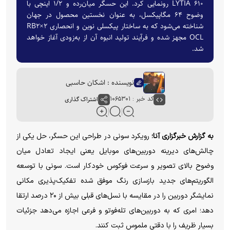
LYTIA ۶۱۰ رونمایی کرد. این حسگر میان‌رده و ۱/۲ اینچی با
وضوح ۶۴ مگاپیکسل، به عنوان نخستین محصول در جهان
شناخته می‌شود که به ساختار پیکسلی نوین و انحصاری RB۲×۲
OCL مجهز شده و فرآیند تولید انبوه آن از به‌زودی آغاز خواهد
شد.
نویسنده : اشکان حاسبی
کد خبر : ۱۰۶۵۳۰۱
اشتراک گذاری
به گزارش خبرگزاری آنا؛
رویکرد سونی در طراحی این حسگر، حل یکی از
چالش‌های دیرینه دوربین‌های موبایل یعنی ایجاد تعادل میان
وضوح بالای تصویر و سرعت فوکوس خودکار است. سونی با توسعه
الگوریتم‌های جدید بازسازی رنگ موفق شده تفکیک‌پذیری مکانی
نمایشگر دوربین را در مقایسه با نسل‌های قبلی بیش از ۲۰ درصد ارتقا
دهد؛ امری که به دوربین‌های تله‌فوتو و فرعی اجازه می‌دهد جزئیات
بسیار ظریف را با دقتی ملموس ثبت کنند.