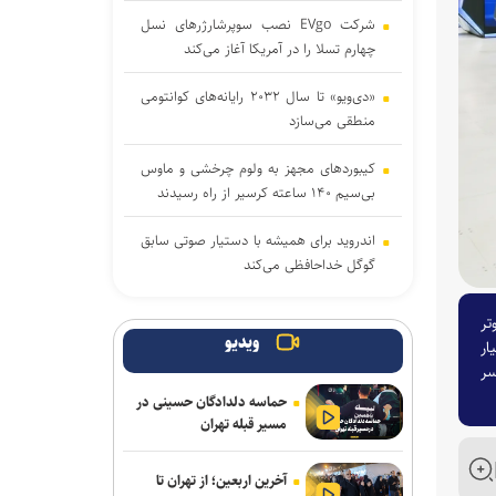
شرکت EVgo نصب سوپرشارژرهای نسل
چهارم تسلا را در آمریکا آغاز می‌کند
«دی‌ویو» تا سال ۲۰۳۲ رایانه‌های کوانتومی
منطقی می‌سازد
کیبوردهای مجهز به ولوم چرخشی و ماوس
بی‌سیم ۱۴۰ ساعته کرسیر از راه رسیدند
اندروید برای همیشه با دستیار صوتی سابق
گوگل خداحافظی می‌کند
اولین سیستم‌عاملی که روی کامپیوترهای
وتر
خانگی نصب شد، بیشتر بشناسید
ویدیو
 آزمون معیار
ت با دقت مضاعف (FP۶۴) پشت سر
دمیس هاسابیس پس از ۱۶ سال از
حماسه دلدادگان حسینی در
مدیرعاملی دیپ‌مایند کناره‌گیری کرد
مسیر قبله تهران
مرحله دوم موشک فالکون ۹
آخرین اربعین؛ از تهران تا
اسپیس‌ایکس با سطح ماه برخورد کرد