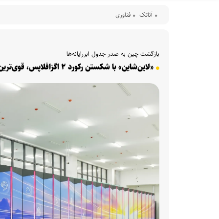
آناتک
فناوری
بازگشت چین به صدر جدول ابررایانه‌ها
«لاین‌شاین» با شکستن رکورد ۲ اگزافلاپس، قوی‌ترین ابرکامپیوتر جهان شد