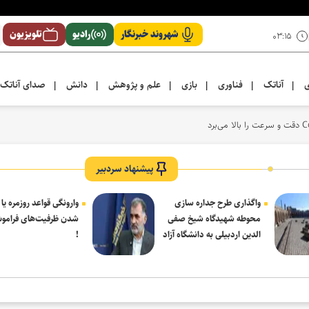
شهروند خبرنگار
رادیو
تلویزیون
۰۳:۱۵
ی
آناتک
فناوری
بازی
علم و پژوهش
دانش
صدای آناتک
|
|
|
|
|
|
پیشنهاد سردبیر
واگذاری طرح جداره سازی
وارونگی قواعد روزمره یا
محوطه شهیدگاه شیخ صفی
شدن ظرفیت‌های فرامو
الدین اردبیلی به دانشگاه آزاد
!
مشکین شهر