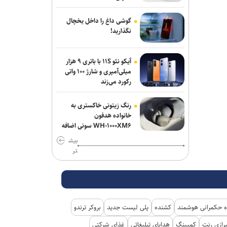
گوشی داغ را داخل یخچال
نگذارید!
آیکو نئو ۱۱S با باتری ۹ هزار
میلی‌آمپری و شارژ ۱۰۰ واتی
رکورد می‌زند
رنگ زیتونی خاکستری به
خانواده هدفون
WH-۱۰۰۰XM۶ سونی اضافه
شد
بیش
تر
 حکمرانی هوشمند
کشنده
پلی لیست جدید
بروکر ترندو
رازی رنت
کمپینگ
هدایای تبلیغاتی
غذای شرکتی