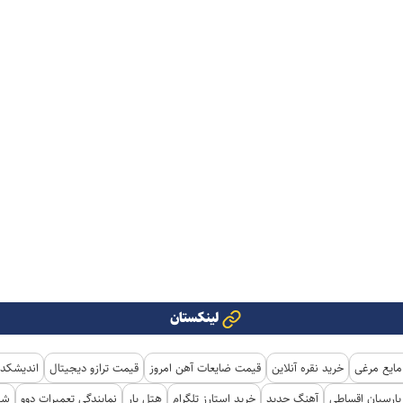
لینکستان
مایع مرغی
خرید نقره آنلاین
قیمت ضایعات آهن امروز
قیمت ترازو دیجیتال
اندیشکده
ارسیان اقساطی
آهنگ جدید
خرید استارز تلگرام
هتل یار
نمایندگی تعمیرات دوو
شی