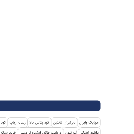
موزیک وایرال
دیزلیران کانتین
کود پتاس بالا
رسانه رپاپ
کود 
دانلود اهنگ
آپ تیون
دریافت طلای آبشده از میلی
خرید سکه پ