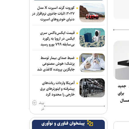
قابلیت رزرو هتل و سفارش غذا به دستیار
هوشمند گوگل مپ اضافه شد
کوروت گرند اسپرت X مدل
۲۰۲۷؛ اثبات جادوی نرم‌افزار در
دنیای خودروهای اسپرت
قیمت ایکس‌باکس سری
ایکس در اروپا به رکورد
بی‌سابقه ۷۹۹ یورو رسید
ضبط صدای بیمار توسط
پزشک؛ هوش مصنوعی
جایگزین پرونده کاغذی شد
آمریکا واردات ربات‌های
 جدید
پیشرفته و اینورترهای برق
رای
خارجی را محدود کرد
امسال
بیش
تر
پیشخوان فناوری و نوآوری