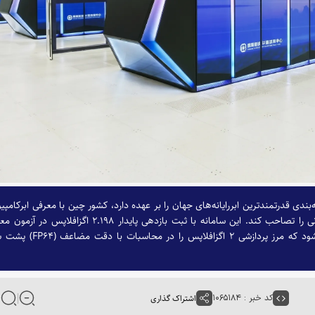
ترین به‌روزرسانی فهرست «تاپ۵۰۰» که رتبه‌بندی قدرتمندترین ابررایانه‌های جهان را بر عهده دارد، کشور چین با معرفی ابرکامپی
LineShine موفق شد جایگاه نخست این رده‌بندی جهانی را تصاحب کند. این سامانه با ثبت بازدهی پایدار ۲.۱۹۸ اگزافلاپس در
HPL، رسماً به عنوان نخستین ابررایانه دنیا شناخته می‌شود که مرز پردازشی ۲ اگزافلاپس را در محاسبا
کد خبر : ۱۰۶۵۱۸۴
اشتراک گذاری