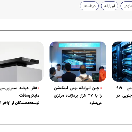
دازش
ابررایانه
دیتاسنتر
سرمایه‌گذاری نجومی ۹۱۹
چین اَبَررایانه بومی لینگ‌شن
آغاز عرضه مینی‌پی‌سی
جنوبی در
را با ۴۷ هزار پردازنده مرکزی
مایکروسافت ب
می‌سازد
توسعه‌دهندگان از اواخر 