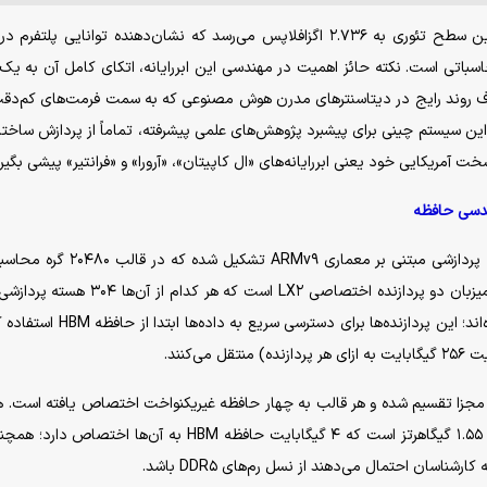
توان پردازشی لاین‌شاین در بالاترین سطح تئوری به ۲.۷۳۶ اگزافلاپس می‌رسد که نشان‌دهنده توانایی پلت
ن محاسباتی است. نکته حائز اهمیت در مهندسی این ابررایانه، اتکای کامل آن به یک
 این سیستم چینی برای پیشبرد پژوهش‌های علمی پیشرفته، تماماً از پردازش ساختار
هندسی حافظه
از ۱۳.۷۹ میلیون هسته پردازشی مبتنی بر معماری ARMv۹ تشکیل شده 
گیگابایت حافظه فوق‌سریع HBM را در بطن خود جای داده‌اند؛ این پردازنده‌ها برای دسترس
دی مجزا تقسیم شده و هر قالب به چهار حافظه غیریکنواخت اختصاص یافته است. 
از این حافظه‌ها شامل ۳۸ هسته پردازشی با فرکانس کاری ۱.۵۵ گیگاهرتز است که ۴ گیگابایت حافظه HBM به آن‎‌