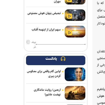
مهران
که با
اعمال ضریب ۲.۷ برای محاسبه قیمت
گل برای
اینترنت بین‌الملل درست نیست
تبعیض پنهان هوش مصنوعی
 متصل
آتاری ۲۶۰۰ چطور بازی‌های ویدیویی را به
ودکار
پدیده‌ای جهانی تبدیل کرد
سهم ایران از اینهمه آفتاب
معماری zHBM سامسونگ عملکرد هوش
بیش
مصنوعی را تا ۸ برابر جهش می‌دهد
تر
تقدان
با مصرف زیاد پروتئین، بدن‌ خود را سریع‌تر
پیر می‌کنید
‌سنجی
پادکست
خی از
کوروت گرند اسپرت X مدل ۲۰۲۷؛ اثبات
اولین گام واقعی برای معکوس
 چالش
جادوی نرم‌افزار در دنیای خودروهای اسپرت
کردن پیری
وقتی موسیقی ترسناک، لبخندها را هم
وحشتناک نشان می‌دهد
لتفرم
اربعین؛ روایت ماندگاری
نهضت عاشورا
ط هوش
برنامه ما گسترش استفاده از هوش
لموسی
مصنوعی در همه بخش‌های پست است