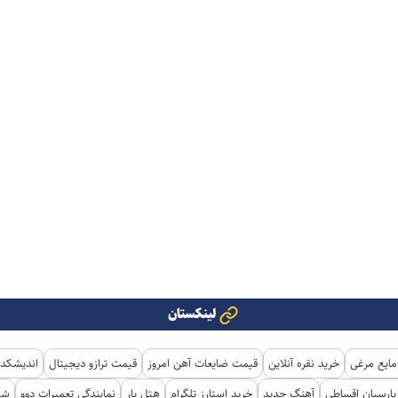
لینکستان
مایع مرغی
خرید نقره آنلاین
قیمت ضایعات آهن امروز
قیمت ترازو دیجیتال
اندیشکده
ارسیان اقساطی
آهنگ جدید
خرید استارز تلگرام
هتل یار
نمایندگی تعمیرات دوو
شی