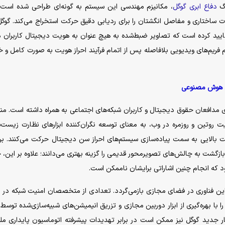
اگ
دفاع ابری گوگل
، مکانیزم مهندسی این سیستم به گونه‌ای طراحی شده است 
وتاه از دست کاربر، ۲۱ نقطه مختصات ساختاری و مفاصل انگشتان را برای ردیابی دقیق حرکت استخراج می‌کند. گو
یید کرده است که تصاویر ضبط‌شده به هیچ عنوان به هویت دیجیتال کاربران
فریم‌های ویدیویی بلافاصله پس از اتمام فرآیند احراز هویت به صورت کامل و خ
ای هوش مصنوعی
 مدافعان حقوق دیجیتال و کاربران شبکه‌های اجتماعی به همراه داشته است. من
روتین و روزمره در وب، به معنای توسعه نگران‌کننده ابزار‌های نظارت زیست
عت بالایی به سمت پیاده‌سازی سیستم‌های احراز سن دیجیتال حرکت می‌کنند. بر
ه و بازگشت به چالش‌های تصویرمحور قدیمی را گزینه بهتری می‌دانند؛ علاوه بر این،
ود که انجام چنین اشاراتی برایشان ناممکن است.
 این فناوری در فضای مجازی بازمی‌گردد. تعدادی از متخصصان امنیت شبکه در پ
ا با بهره‌گیری از ابزار دوربین مجازی و تزریق انیمیشن‌های شبیه‌سازی‌شده توس
ار جدید گوگل نیز ممکن است در برابر تهدیدات پیشرفته اتوماسیون پایداری م