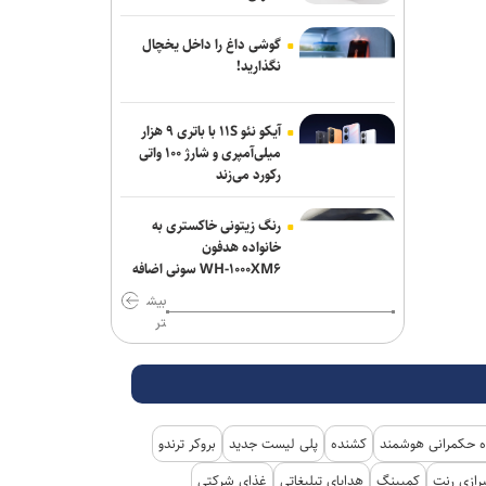
گوشی داغ را داخل یخچال
نگذارید!
آیکو نئو ۱۱S با باتری ۹ هزار
میلی‌آمپری و شارژ ۱۰۰ واتی
رکورد می‌زند
رنگ زیتونی خاکستری به
خانواده هدفون
WH-۱۰۰۰XM۶ سونی اضافه
شد
بیش
تر
 حکمرانی هوشمند
کشنده
پلی لیست جدید
بروکر ترندو
رازی رنت
کمپینگ
هدایای تبلیغاتی
غذای شرکتی