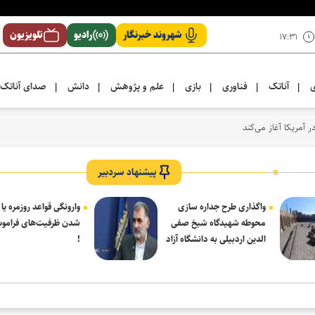
شهروند خبرنگار
رادیو
تلویزیون
۱۷:۳۱
ی
آناتک
فناوری
بازی
علم و پژوهش
دانش
صدای آناتک
|
|
|
|
|
|
 رایگان انداخت
پیشنهاد سردبیر
واگذاری طرح جداره سازی
وارونگی قواعد روزمره یا
محوطه شهیدگاه شیخ صفی
شدن ظرفیت‌های فرامو
الدین اردبیلی به دانشگاه آزاد
!
مشکین شهر