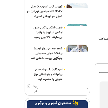
کوروت گرند اسپرت X مدل
۲۰۲۷؛ اثبات جادوی نرم‌افزار در
دنیای خودروهای اسپرت
قیمت ایکس‌باکس سری
ایکس در اروپا به رکورد
بی‌سابقه ۷۹۹ یورو رسید
لامت
ضبط صدای بیمار توسط
پزشک؛ هوش مصنوعی
جایگزین پرونده کاغذی شد
آمریکا واردات ربات‌های
پیشرفته و اینورترهای برق
خارجی را محدود کرد
بیش
تر
پیشخوان فناوری و نوآوری