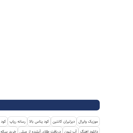
موزیک وایرال
دیزلیران کانتین
کود پتاس بالا
رسانه رپاپ
کود 
دانلود اهنگ
آپ تیون
دریافت طلای آبشده از میلی
خرید سکه پ