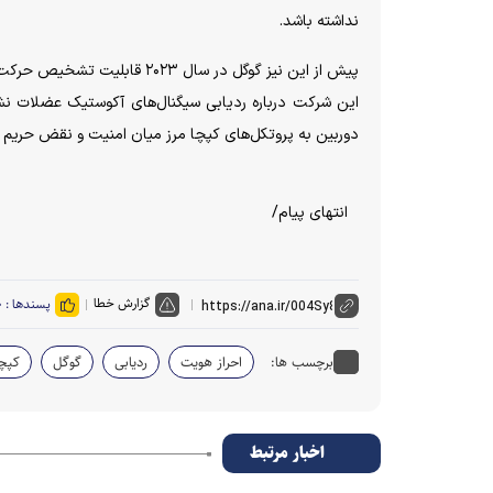
نداشته باشد.
پیش از این نیز گوگل در سال ۳
این شرکت درباره ردیابی سیگنال‌های آکوستیک عضلات نشا
دوربین به پروتکل‌های کپچا مرز میان امنیت و نقض حریم
انتهای پیام/
گزارش خطا
پسندها :
۰
برچسب ها:
احراز هویت
ردیابی
گوگل
کپچا
اخبار مرتبط