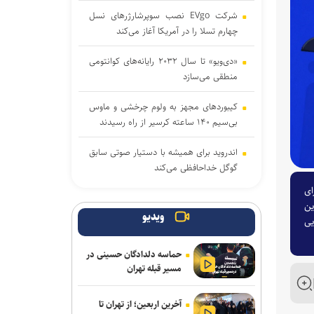
شرکت EVgo نصب سوپرشارژرهای نسل
چهارم تسلا را در آمریکا آغاز می‌کند
«دی‌ویو» تا سال ۲۰۳۲ رایانه‌های کوانتومی
منطقی می‌سازد
کیبوردهای مجهز به ولوم چرخشی و ماوس
بی‌سیم ۱۴۰ ساعته کرسیر از راه رسیدند
اندروید برای همیشه با دستیار صوتی سابق
گوگل خداحافظی می‌کند
ان برای
اولین سیستم‌عاملی که روی کامپیوترهای
ین
خانگی نصب شد، بیشتر بشناسید
ویدیو
یی
ریزش کاربران، دیزنی و نتفلیکس را به فکر
حماسه دلدادگان حسینی در
ارائه اشتراک رایگان انداخت
مسیر قبله تهران
حضور کودکان در شبکه‌های اجتماعی باعث
آخرین اربعین؛ از تهران تا
افت عملکرد تحصیلی در آینده خواهد شد