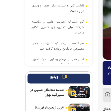
قابلیت کپی و پیست میان آیفون و ویندوز
در راه است
گام مشترک معاونت علمی و مؤسسه
شیلات برای تجاری‌سازی فناوری تکثیر
ماهیان
ضبط صدای بیمار توسط پزشک؛ هوش
مصنوعی جایگزین پرونده کاغذی شد
نسل جدید بازی‌های ویدئویی، مهارت‌آموزی
را به بخشی از سرگرمی تبدیل می‌کند
اد
در
اگر فیبر نخورید، باکتری‌های روده شما را
ویدیو
می‌خورند
حماسه دلدادگان حسینی در
بازی‌های ایکس‌باکس ۳۶۰ با شبیه‌ساز
مسیر قبله تهران
رسمی Xe۰۳ به رایانه‌های شخصی می‌آیند
آخرین اربعین؛ از تهران تا
۶ روستای شمال آذربایجان غربی به
د‌های