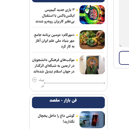
وقتی موسیقی ترسناک، لبخندها را هم
وحشتناک نشان می‌دهد
۳ بازی جدید گیم‌پس
ایکس‌باکس با استقبال
وقتی یک کلیپس چند میلی‌متری، نقش
بی‌نظیر کاربران روبه‌رو شدند
حیاتی در جراحی ایفا می‌کند
«مهرکام» دومین برنامه جامع
کوروت گرند اسپرت X مدل ۲۰۲۷؛ اثبات
مهر بنیاد ملی علم ایران آغاز
جادوی نرم‌افزار در دنیای خودروهای اسپرت
به کار کرد
فراخوان مشارکت برای ایجاد اولین
موکب‌های فرهنگی دانشجویان
آزمایشگاه اتصال کوتاه کشور منتشر شد
در اربعین به شبکه‌ای اثرگذار
در جهان اسلام تبدیل شده‌اند
راه‌آهن با ارتقای مرکز عملیات امنیت، دیوار
بیش
دفاع سایبری خود را تقویت می‌کند
تر
اس‌جی ۱۰۰۰ کنسولی که امپراتوری سگا را
فن بازار - مقصد
پایه‌گذاری کرد
گوشی داغ را داخل یخچال
نگذارید!