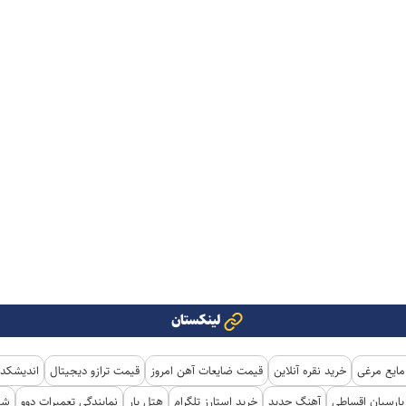
لینکستان
مایع مرغی
خرید نقره آنلاین
قیمت ضایعات آهن امروز
قیمت ترازو دیجیتال
اندیشکده
ارسیان اقساطی
آهنگ جدید
خرید استارز تلگرام
هتل یار
نمایندگی تعمیرات دوو
شی