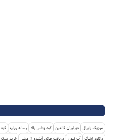
موزیک وایرال
دیزلیران کانتین
کود پتاس بالا
رسانه رپاپ
کود 
دانلود اهنگ
آپ تیون
دریافت طلای آبشده از میلی
خرید سکه پ