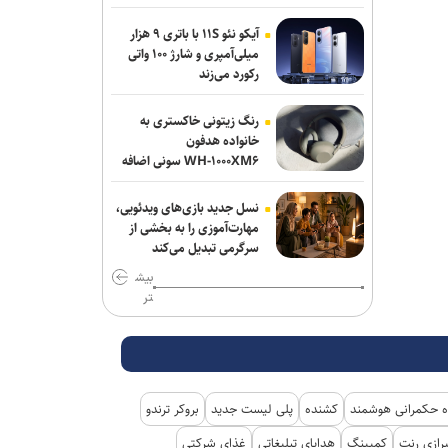
آیکو نئو ۱۱S با باتری ۹ هزار
میلی‌آمپری و شارژ ۱۰۰ واتی
رکورد می‌زند
رنگ زیتونی خاکستری به
خانواده هدفون
WH-۱۰۰۰XM۶ سونی اضافه
شد
نسل جدید بازی‌های ویدئویی،
مهارت‌آموزی را به بخشی از
سرگرمی تبدیل می‌کند
بیش
تر
 حکمرانی هوشمند
کشنده
پلی لیست جدید
بروکر ترندو
رازی رنت
کمپینگ
هدایای تبلیغاتی
غذای شرکتی