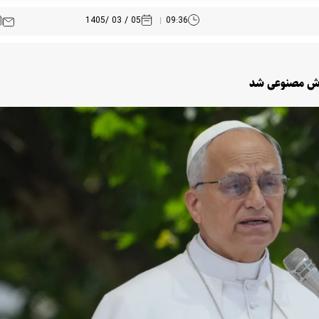
05 / 03 /1405
09:36
 هوش مصنوعی شد