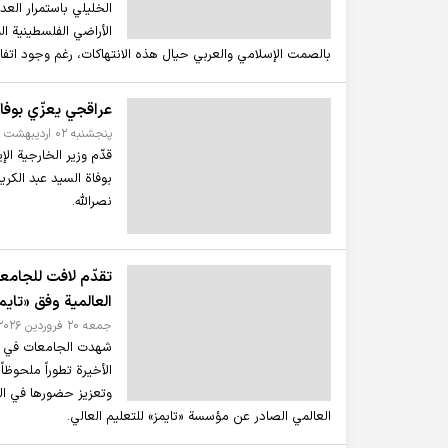
الخليلي باستمرار العد
الأراضي الفلسطينية ال
بالصمت الإسلامي والعربي حيال هذه الانتهاكات، رغم وجود اتفاقا
عراقجي يعزّي بوفاة
پنجشنبه ۰۲ ارديبهشت ۲۰۲۶ - ۱۵:۰۸
قدّم وزير الخارجية ال
بوفاة السيد عبد الكر
نصرالله.
تقدّم لافت للجامع
العالمية وفق «تايم
جمعه ۲۰ فروردين ۲۰۲۶ - ۱۰:۵۰
شهدت الجامعات في الد
الأخيرة تطوراً ملحوظا
وتعزيز حضورها في الع
العالمي الصادر عن مؤسسة «تايمز» للتعليم العالي.