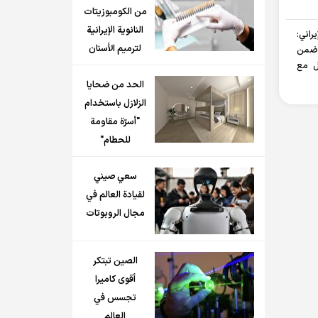
من الكومبوزيتات
النانوية الإيرانية
راني:
لترميم الأسنان
 ضمن
ل مع
الحد من ضحايا
الزلازل باستخدام
"أسرّة مقاومة
للحطام"
سعي صيني
لقيادة العالم في
مجال الروبوتات
الصين تبتكر
أقوى كاميرا
تجسس في
العالم