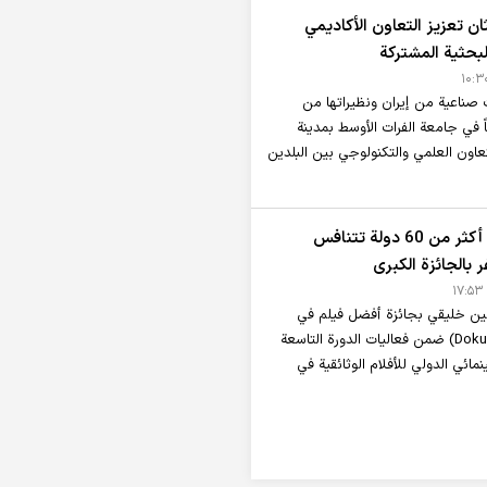
ان تعزيز التعاون الأكاديمي
لبحثية المشتركة
اعية من إيران ونظيراتها من
اً في جامعة الفرات الأوسط بمدينة
تعاون العلمي والتكنولوجي بين البلدين
"دوكوباكو 2025".. أكثر من 60 دولة تتنافس
بالجائزة الكبرى
أمين خليقي بجائزة أفضل فيلم في
قسم دوكوباكو (DokuBaku) ضمن فعاليات الدورة التاسعة
ائي الدولي للأفلام الوثائقية في