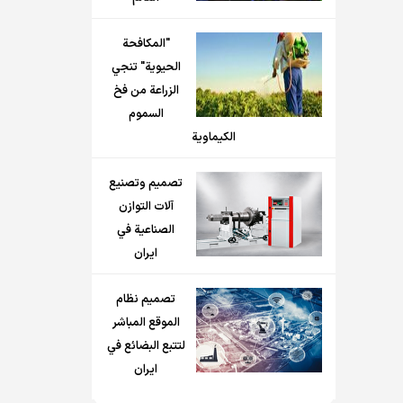
"المكافحة
الحيوية" تنجي
الزراعة من فخ
السموم
الكيماوية
تصميم وتصنيع
آلات التوازن
الصناعية في
ايران
تصميم نظام
الموقع المباشر
لتتبع البضائع في
ايران