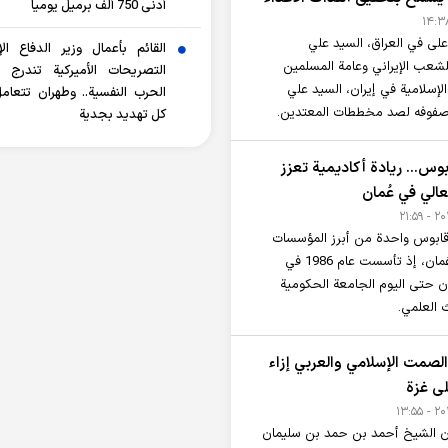
أدنى 750 ألف برميل يومياً
أعلى في العراق، السيد علي
القائم بأعمال وزير الدفاع الإي
لشعب الإيراني وعامة المسلمين
التصريحات الأميركية تندرج
الإسلامية في إيران، السيد علي
الحرب النفسية.. وطهران تتعام
 صفوفه لصد مخططات المعتدين.
كل تهديد بجدية
بوس… ريادة أكاديمية تعزز
عالي في عُمان
قابوس واحدة من أبرز المؤسسات
التعليمية في سلطنة عُمان، إذ تأسست عام 1986 في
 حتى اليوم الجامعة الحكومية
ث العلمي.
الصمت الإسلامي والعربي إزاء
لى غزة
ان الشيخ أحمد بن حمد بن سليمان