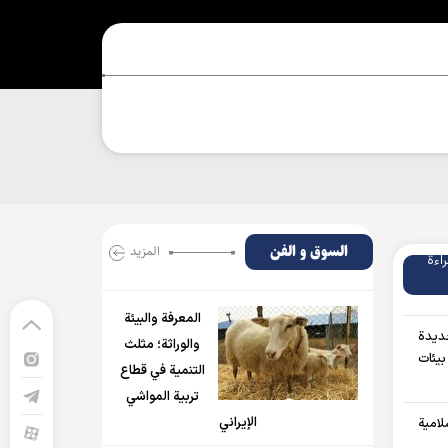
السوق و الفن
المزید
راءة
المعرفة والبيئة
جديدة
والوراثة؛ مثلث
بيئات
التنمية في قطاع
تربية المواشي
الإيراني
لامية