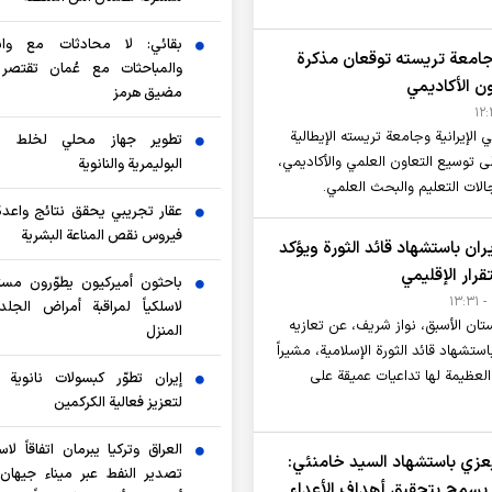
بقائي: لا محادثات مع وا
امعة تريسته توقعان مذكرة
والمباحثات مع عُمان تقتصر
ون الأكاديمي
مضيق هرمز
لإيرانية وجامعة تريسته الإيطالية
تطوير جهاز محلي لخلط ال
 توسيع التعاون العلمي والأكاديمي،
البوليمرية والنانوية
الات التعليم والبحث العلمي.
عقار تجريبي يحقق نتائج واعد
فيروس نقص المناعة البشرية
ان باستشهاد قائد الثورة ويؤكد
قرار الإقليمي
باحثون أميركيون يطوّرون مستش
لاسلكياً لمراقبة أمراض الجل
تان الأسبق، نواز شريف، عن تعازيه
المنزل
ستشهاد قائد الثورة الإسلامية، مشيراً
لعظيمة لها تداعيات عميقة على
إيران تطوّر كبسولات نانوية ن
لتعزيز فعالية الكركمين
العراق وتركيا يبرمان اتفاقاً لاس
عزي باستشهاد السيد خامنئي:
تصدير النفط عبر ميناء جيهان
 يسمح بتحقيق أهداف الأعداء