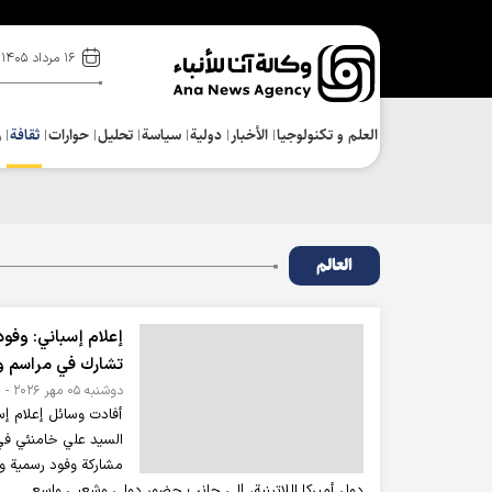
۱۶ مرداد ۱۴۰۵
العلم و تکنولوجیا
الأخبار
دولية
سياسة
تحلیل
حوارات
ثقافة
ر
العالم
إعلام إسباني: وفود 
تشارك في مراسم ود
دوشنبه ۰۵ مهر ۲۰۲۶ - ۱۴:۰۰
أفادت وسائل إعلام إسب
السيد علي خامنئي في
مشاركة وفود رسمية وث
دول أميركا اللاتينية، إلى جانب حضور دولي وشعبي واسع.