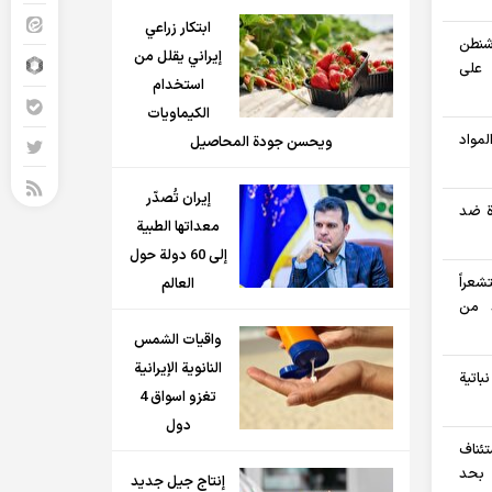
ابتكار زراعي
شنطن
إيراني يقلل من
 على
استخدام
الكيماويات
مواد
ويحسن جودة المحاصيل
إيران تُصدّر
ة ضد
معداتها الطبية
إلى 60 دولة حول
عراً
العالم
د من
واقيات الشمس
النانوية الإيرانية
باتية
تغزو اسواق 4
دول
تئناف
 بحد
إنتاج جيل جديد