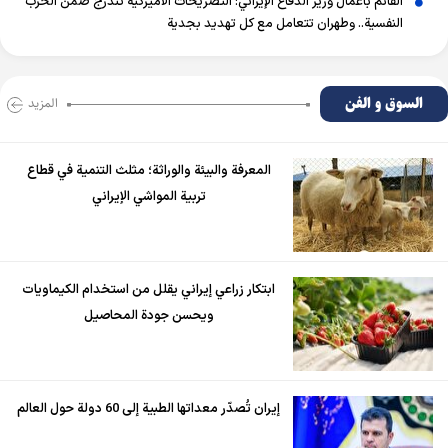
القائم بأعمال وزير الدفاع الإيراني: التصريحات الأميركية تندرج ضمن الحرب
النفسية.. وطهران تتعامل مع كل تهديد بجدية
السوق و الفن
المزید
المعرفة والبيئة والوراثة؛ مثلث التنمية في قطاع
تربية المواشي الإيراني
ابتكار زراعي إيراني يقلل من استخدام الكيماويات
ويحسن جودة المحاصيل
إيران تُصدّر معداتها الطبية إلى 60 دولة حول العالم