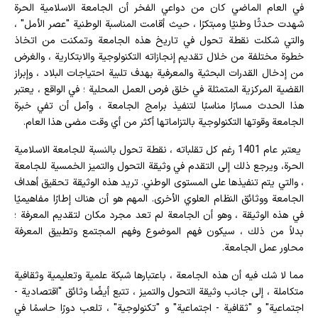
في العام الماضي كان من دواعي الفخر أن الجامعة الاسلامية الحرة
شهدت حدثًا وطنيًا ومبتكرًا ، حيث أقامت المناسبة الوطنية "عصر الأمل" ،
والتي شكلت نقطة تحول في تاريخ هذه الجامعة وتمكنت من اتخاذ
خطوة مختلفة من خلال تقديم إنجازاته التكنولوجية والابتكارية ، والغرض
من إدخال القدرات البحثية والمعرفية بهدف تلبية احتياجات البلاد ، وإبراز
القضية المركزية المتمثلة في خلق فرص العمل المحلية ؛ في الواقع ، يعتبر
هذا الحدث مسارًا مناسبًا لتنفيذ برامج الجامعة ، وآمل أن تفي خبرة
الجامعة وقوتها التكنولوجية بالتزاماتها أكثر من أي وقت مضى هذا العام.
يعتبر عام 1401 رغم كل تقلباته ، نقطة تحول بالنسبة للجامعة الاسلامية
الحرة، ويرجع ذلك إلى التقدم في وثيقة التحول والتميز الخمسية للجامعة
، والتي يتم تنفيذها على المستوى الوطني. تريد هذه الوثيقة تحقيق أهداف
الجامعة ووثائق النظام العلوي الأخرى. المهم هو أن هناك إطارًا مفاهيميًا
في هذه الوثيقة ، وهو أن الجامعة لم تعد مجرد مكان لتقديم المعرفة ؛
بدلاً من ذلك ، سيكون فهم الموضوع وفهم المجتمع وتطبيق المعرفة
محاور عمل الجامعة.
مما لا شك فيه أن هذه الجامعة ، باعتبارها شبكة علمية وتعليمية وثقافية
متكاملة ، إلى جانب وثيقة التحول والتميز ، تتبع أيضًا وثائق "اقتصادية -
اجتماعية" و "ثقافية - اجتماعية" و "تكنولوجية" ، تلعب دورًا حاسمًا في