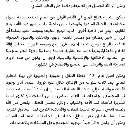
يمثل أثر الله الجميل في الطبيعة.وعلامة على التطور البشري.
يمكن اعتبار اجتماع الربيع في الأيام الأولى من العام الجديد بداية تحول
مختلف في الحياة المادية والروحية ، من ناحية ، لدينا شهر عيد الله ، ربيع
القلوب ، وفي من ناحية أخرى ، لدينا الربيع اللطيف وموسم النمو. يمكننا أن
نرى أن شهر رمضان هو مصدر النعمة الإلهية والمغفرة والجهود المبذولة
لتهذيب الروح ، ومن ناحية أخرى ، في الربيع وموسم النوروز ، نحاول إزالة
الظلام والعكارة ونبدأ عامنا مع مقاربة جديدة ومتغيرة وجهة النظر متجذرة
في التعاليم الأخلاقية والإنسانية والدينية. ارجو ان يكون في هذه الايام
المباركة الخير والبركات على الجميع والانفتاح في الشؤون.
يمكن اعتبار عام 1401 نقطة التنقل والحيوية والحيوية في بيئة التعليم
العالي بعد ثلاث سنوات من الإغلاق خلال فترة كورونا، عندما أدى وجود
الأساتذة والطلاب إلى ازدهار الأنشطة العلمية. إلا أن أحداثاً معاكسة حدثت
في المجتمع والجامعات في العام الماضي ، والتي كشفت مرة أخرى النوايا
الشريرة للأعداء ضد الأمة والشباب ، ولكن لحسن الحظ ، بفضل من الله
ونصرة الناس ، علم تم تحييد الطلاب والأساتذة الثمين لهذا البرنامج الشرير.
مما لا شك فيه أن تعزيز مناخ الخطاب في الجامعات والاهتمام بالشباب
يمكن أن يكون حافزاً جيداً لتوجيه المجتمع وحل المشكلات والاهتمامات.