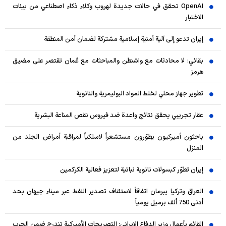
OpenAI تحقق في حالات جديدة لهروب وكلاء ذكاء اصطناعي من بيئات
الاختبار
إيران تدعو إلى آلية أمنية إسلامية مشتركة لضمان أمن المنطقة
بقائي: لا محادثات مع واشنطن والمباحثات مع عُمان تقتصر على مضيق
هرمز
تطوير جهاز محلي لخلط المواد البوليمرية والنانوية
عقار تجريبي يحقق نتائج واعدة ضد فيروس نقص المناعة البشرية
باحثون أميركيون يطوّرون مستشعراً لاسلكياً لمراقبة أمراض الجلد من
المنزل
إيران تطوّر كبسولات نانوية نباتية لتعزيز فعالية الكركمين
العراق وتركيا يبرمان اتفاقاً لاستئناف تصدير النفط عبر ميناء جيهان بحد
أدنى 750 ألف برميل يومياً
القائم بأعمال وزير الدفاع الإيراني: التصريحات الأميركية تندرج ضمن الحرب