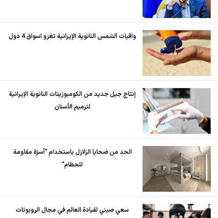
واقيات الشمس النانوية الإيرانية تغزو اسواق 4 دول
إنتاج جيل جديد من الكومبوزيتات النانوية الإيرانية
لترميم الأسنان
الحد من ضحايا الزلازل باستخدام "أسرّة مقاومة
للحطام"
سعي صيني لقيادة العالم في مجال الروبوتات