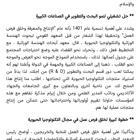
والإسلام.
** حل تشغيلي لنمو البحث والتطوير في الصناعات الكبيرة
وشدد على أهمية تسمية عام 1401 بأنه عام "الإنتاج والمعرفة وخلق فرص
العمل" وتحقيقا لهذا الشعار من قبل المعهد القومي لبحوث الهندسة
الوراثية والتكنولوجيا الحيوية ، قال: معهد أبحاث الهندسة الوراثية ، مع
التخطيط فعل ذلك ، وتحرك نحو القضاء عليه وضع احتياجات المجتمع
على جدول أعمالها. لذلك ، باستخدام النموذج الموجه نحو العرض والموجه
نحو الطلب ، ذهبنا إلى الصناعات الكبيرة والمهمة في الدولة وأعلننا لهم أنه
يمكننا لعب دور قسم البحث والتطوير (R & D) من أجلك. لذا بدلاً من
استيراد منتجات التكنولوجيا الحيوية التي تحتاجها ، اطلب منا إنتاج هذا
المنتج لك. من ناحية أخرى وبالتعاون مع كبرى الجامعات والجهاد
الأكاديمي ونائب المدير العلمي ومن خلال إبرام مذكرة تفاهم مع هذه
المؤسسات حاولنا تقييم أولوياتها واحتياجاتها حتى نتمكن من إنتاج
منتجات عملية لها. هم.
** خطوة كبيرة لخلق فرص عمل في مجال التكنولوجيا الحيوية
وتأكيدًا على أهمية خلق فرص العمل للنخبة والخريجين ، أوضح رئيس
المعهد الوطني لبحوث الهندسة الوراثية والتكنولوجيا الحيوية: إن من أهم