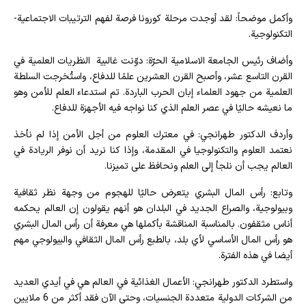
وأكمل موضحاً: لقد أوجدت مرحلة كورونا فرصة لفهم الترتيبات الاجتماعية-
التكنولوجية.
وأضاف رئيس الجامعة الاسلامية الحرّة: دوّنت غالبية النظريات العلمية في
القرن التاسع عشر، وأصبح القرن العشرين علمًا للدفاع، واستُخرجت السلطة
العلمية من جهود العلماء إبان الحرب الباردة. تم استدعاء العلم للأمن وهو
ما نعيشه حاليًا في عصر العلم الذي كنا نواجه فيه الأجهزة للدفاع.
وأردف الدكتور طهرانجي: في معترك العلوم من أجل الأمن إذا لم نأخذ
نعتمد العلوم والتكنولوجيا في المقدمة، وإذا كنا نريد أن نوفر الريادة في
العالم يجب أن نلجأ إلى العلم ونحافظ على تميزنا.
وتابع: رأس المال البشري يتعرض حاليًا للهجوم من وجهة نظر ثقافية
وبيولوجية، والصراع الجديد في البلدان هو أنهم يقولون إن العالم يحكمه
أناس مثقفون. بالمناسبة المناقشة بأكملها هي معرفة أن رأس المال البشري
هو رأس المال الأساسي لأي بلد، بالطبع رأس المال الثقافي والبيولوجي مهم
أيضا في هذه الفترة.
واستطرد الدكتور طهرانجي: الأعمال الغذائية في العالم هي في أيدي العديد
من الشركات الدولية متعددة الجنسيات، وحتى الآن فقد أكثر من 6 ملايين