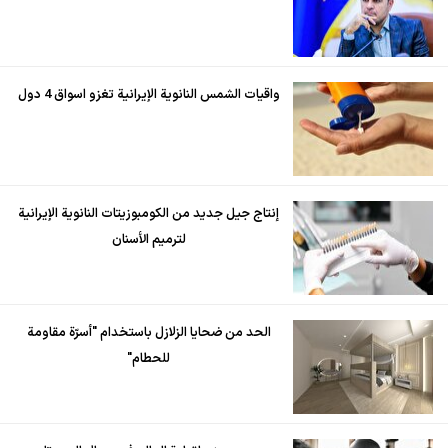
واقيات الشمس النانوية الإيرانية تغزو اسواق 4 دول
إنتاج جيل جديد من الكومبوزيتات النانوية الإيرانية
لترميم الأسنان
الحد من ضحايا الزلازل باستخدام "أسرّة مقاومة
للحطام"