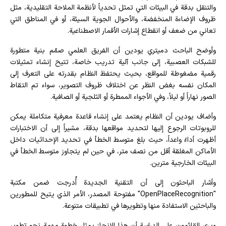
والتنقل بدقة في البيئات التي تمثل تحدياً لأنظمة الملاحة التقليدية، مثل
ظروف الإضاءة المنخفضة، والأحوال الجوية السيئة، أو في المناطق التي
تعاني من ضعف أو انقطاع إشارات الأقمار الاصطناعية.
وأوضح الباحث دميتري يودين أن الفريق العلمي صمّم بنية متطورة
للشبكات العصبية، إلى جانب آلية تدريب خاصة، تتيح إنشاء تمثيلات
رقمية مضغوطة للمواقع، بحيث يحتفظ النظام بقدرته على التعرف إلى
المكان نفسه بغض النظر عن اختلاف ظروف التصوير، سواء تم التقاط
الصور نهاراً أو ليلاً، وفي الأجواء الممطرة أو الثلجية أو الصافية.
وأضاف يودين أن النظام يعتمد على إنشاء قاعدة معرفية متكاملة يمكن
للروبوتات الرجوع إليها لتحديد مواقعها بدقة، مشيراً إلى أن الاختبارات
أظهرت أداءً واعداً، حيث بلغ متوسط الخطأ في تحديد الإحداثيات داخل
الأماكن المغلقة أقل من نصف متر، في حين لم يتجاوز متوسط الخطأ في
البيئات الخارجية مترين.
وأشار الباحثون إلى أن التقنية الجديدة أُدرجت ضمن مكتبة
"OpenPlaceRecognition" مفتوحة المصدر، الأمر الذي يتيح للمطورين
والباحثين الاستفادة منها وتطويرها في تطبيقات متنوعة.
ويرى القائمون على الدراسة أن هذا الإنجاز يمثل خطوة مهمة نحو تطوير