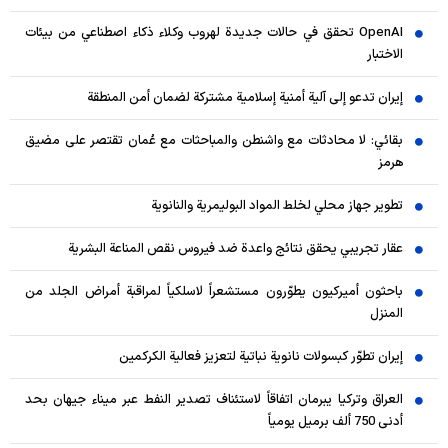
OpenAI تحقق في حالات جديدة لهروب وكلاء ذكاء اصطناعي من بيئات
الاختبار
إيران تدعو إلى آلية أمنية إسلامية مشتركة لضمان أمن المنطقة
بقائي: لا محادثات مع واشنطن والمباحثات مع عُمان تقتصر على مضيق
هرمز
تطوير جهاز محلي لخلط المواد البوليمرية والنانوية
عقار تجريبي يحقق نتائج واعدة ضد فيروس نقص المناعة البشرية
باحثون أميركيون يطوّرون مستشعراً لاسلكياً لمراقبة أمراض الجلد من
المنزل
إيران تطوّر كبسولات نانوية نباتية لتعزيز فعالية الكركمين
العراق وتركيا يبرمان اتفاقاً لاستئناف تصدير النفط عبر ميناء جيهان بحد
أدنى 750 ألف برميل يومياً