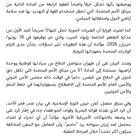
ووصفتها بأنها تشكل خرقاً واضحاً للفقرة الرابعة من المادة الثانية من
ميثاق الأمم المتحدة، التي تحظر استخدام القوة أو التهديد بها ضد سلامة
أراضي الدول واستقلالها السياسي.
كما اعتبرت الوزارة أن الضربات الجوية تمثل انتهاكاً صريحاً للبند الأول من
مذكرة التفاهم الخاصة بإنهاء الحرب، والتي تم توقيعها في 18 يونيو/
حزيران 2026، مؤكدة أن هذه التطورات تثير تساؤلات بشأن مدى التزام
الولايات المتحدة بتعهداتها الدولية.
وشدد البيان على أن طهران ستواصل الدفاع عن سيادتها الوطنية ووحدة
أراضيها، مستندة إلى المادة 51 من ميثاق الأمم المتحدة التي تكفل حق
الدول في الدفاع عن النفس، داعياً في الوقت ذاته مجلس الأمن الدولي
والأمين العام للأمم المتحدة إلى الاضطلاع بمسؤولياتهما في حفظ السلم
والأمن الدوليين.
وفي سياق متصل، أعلن حرس الثورة الإسلامية، في بيان صدر فجر الأحد،
أن الرد الذي نفذته قواته البحرية وقوات الجو-فضاء جاء في إطار الرد على
ما وصفه بالانتهاكات الأمريكية الأخيرة، مؤكداً أن أي تحرك أو اعتداء
محتمل ضد إيران سيواجه برد "حاسم"، وأن التعامل مع السفن المخالفة
سيكون أكثر تشدداً خلال المرحلة المقبلة.