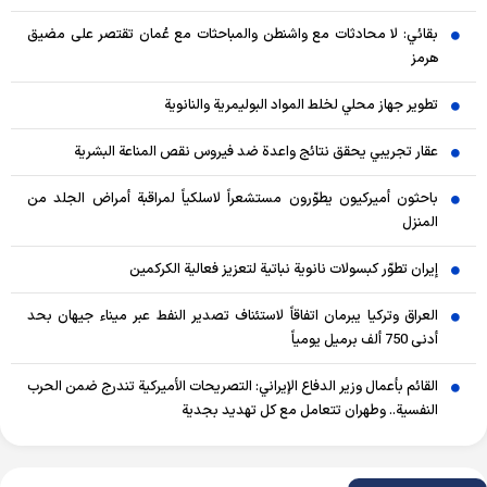
بقائي: لا محادثات مع واشنطن والمباحثات مع عُمان تقتصر على مضيق
هرمز
تطوير جهاز محلي لخلط المواد البوليمرية والنانوية
عقار تجريبي يحقق نتائج واعدة ضد فيروس نقص المناعة البشرية
باحثون أميركيون يطوّرون مستشعراً لاسلكياً لمراقبة أمراض الجلد من
المنزل
إيران تطوّر كبسولات نانوية نباتية لتعزيز فعالية الكركمين
العراق وتركيا يبرمان اتفاقاً لاستئناف تصدير النفط عبر ميناء جيهان بحد
أدنى 750 ألف برميل يومياً
القائم بأعمال وزير الدفاع الإيراني: التصريحات الأميركية تندرج ضمن الحرب
النفسية.. وطهران تتعامل مع كل تهديد بجدية