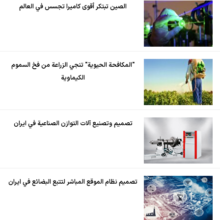
الصين تبتكر أقوى كاميرا تجسس في العالم
"المكافحة الحيوية" تنجي الزراعة من فخ السموم
الكيماوية
تصميم وتصنيع آلات التوازن الصناعية في ايران
تصميم نظام الموقع المباشر لتتبع البضائع في ايران