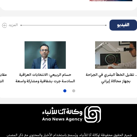
الفیدیو
المزید
طأ البشري في الجراحة
حسام الربیعي: الانتخابات العراقية
مقابلة مع علي ال
اكاة إيراني
السادسة جرت بشفافية ومشاركة واسعة
النهج الوطني ف
جميع الحقوق محفوظة لوكالة آنا للأنباء، ويُسمح باستخدام الأخبار والمحتوى مع ذكر المصدر.