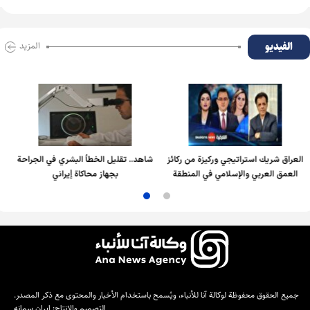
الفیدیو
المزید
ريك استراتيجي وركيزة من ركائز
شاهد.. تقليل الخطأ البشري في الجراحة
حسام 
العربي والإسلامي في المنطقة
بجهاز محاكاة إيراني
السادسة
جميع الحقوق محفوظة لوكالة آنا للأنباء، ويُسمح باستخدام الأخبار والمحتوى مع ذكر المصدر.
التصميم والإنتاج:
إيران سمانه