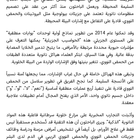
السليمة المحيطة. ويعمل الباحثون منذ أكثر من عقد على تصميم
منظومات نانوية تعتمد على جزيئات بيولوجية مثل البروتينات والحمض
النووي، قادرة على التفاعل مع إشارات البيئة المحيطة.
وقد تمكنوا عام 2014 من تطوير نماذج أولية لوحدات "بوابات منطقية"
على المستوى الجزيئي. هذه "الحواسيب الجزيئية" يمكنها التعرف على
مؤشرات حيوية محددة مرتبطة بالأمراض، ما يتيح تدمير الخلايا المصابة
بدقة عالية. وفي هذا السياق، ابتكر العلماء هياكل نانوية متعددة الطبقات
من الحمض النووي، تتغير بنيتها وفق الإشارات الواردة من البيئة الخلوية.
وتبقى هذه الهياكل خاملة في حال غياب الإشارات، مما يجعلها آمنة نسبياً
على الأنسجة السليمة. كما نجح الفريق في تطوير سلاسل من الحمض
النووي قادرة على تنفيذ أربع عمليات منطقية أساسية ("نعم"، "لا"، "أو"، "و")
داخل جسيم نانوي واحد، الأمر الذي يفتح المجال أمام تطبيقات علاجية
معقدة.
وأثبتت التجارب المخبرية على مزارع خلوية سرطانية فاعلية هذه المواد
النانوية "الذكية". ويرى الباحثون أن هذه التقنية قد تُستخدم مستقبلاً ليس
فقط في علاج الأورام، بل أيضاً في تشخيص أمراض مزمنة ودراسة وظائف
جزيئات الحمض النووي والحمض النووي الريبي في الدم لدى البشر