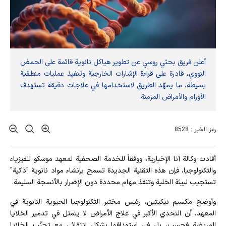
أعلن فريق بحثي روسي عن تطوير هياكل نانوية قائمة على الحمض
النووي، قادرة على قراءة الإشارات الخارجية وتنفيذ عمليات منطقية
بسيطة، ما يمهّد الطريق لاستخدامها في علاجات دقيقة تستهدف
الأورام والأمراض المزمنة.
رمز الخبر : 8528
أفادت وکالة آنا الإخباریة، ووفقاً للخدمة الصحفية لمعهد موسكو للفيزياء
والتكنولوجيا، فإن هذه التقنية الجديدة تسمح بإنشاء مواد نانوية "ذكية"
تستجيب لبيئة الخلية وتنفذ مهام محددة دون الإضرار بالأنسجة السليمة.
وأوضح مكسيم نيكيتين، رئيس مختبر التكنولوجيا الحيوية النانوية في
المعهد، أن التحدي الأكبر في علاج الأمراض لا يتمثل في تدمير الخلايا
المريضة فحسب، بل في استهدافها بشكل انتقائي مع تجنّب الخلايا