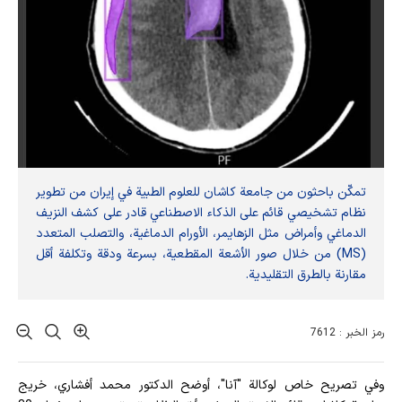
تمكّن باحثون من جامعة كاشان للعلوم الطبية في إيران من تطوير
نظام تشخيصي قائم على الذكاء الاصطناعي قادر على كشف النزيف
الدماغي وأمراض مثل الزهايمر، الأورام الدماغية، والتصلب المتعدد
(MS) من خلال صور الأشعة المقطعية، بسرعة ودقة وتكلفة أقل
مقارنة بالطرق التقليدية.
رمز الخبر : 7612
وفي تصريح خاص لوكالة "آنا"، أوضح الدكتور محمد أفشاري، خريج