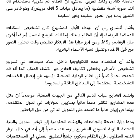
جامعة كاشان وقائد الفريق البحثي، أنّ النظام تم تدريبه باستخدام 30
ألف صورة أشعة مقطعية (ما يعادل بيانات 5 آلاف مريض)، وهو قادر على
التمييز بدقة بين الصور السليمة وغير السليمة.
وأشار أفشاري إلى أن الهدف الأولي للمشروع كان تشخيص السكتات
الدماغية النزيفية، إلا أنّ النظام يمتلك إمكانات للتوسّع ليشمل أمراضاً أخرى
مثل الزهايمر وMS. ومن أبرز مزايا هذا الابتكار تقليص وقت تحليل الصور
من قبل الأطباء وتقليل نسبة الأخطاء البشرية.
وأكد أن استخدام هذه التكنولوجيا داخل البلاد سيساهم في تسريع
تشخيص الأمراض وخفض تكاليف العلاج عبر الكشف المبكر، كما أنه قد
يُحدث تحولاً كبيراً في نظام الرعاية الصحية ويُسهم في إيصال الخدمات
التشخيصية المتقدمة إلى المناطق النائية والمحرومة.
وانتقد أفشاري غياب الدعم الكافي من الجهات المعنية، موضحاً أنّ مثل
هذه المشاريع تتلقى دعماً مالياً بملايين الدولارات في الدول المتقدمة،
بينما في إيران غالباً ما تعتمد على التمويل الذاتي من قبل الباحثين.
ودعا وزارة الصحة والجامعات والهيئات الحكومية إلى توفير التمويل والبنية
التحتية اللازمة لتسويق المشروع وتوسيعه، مشيراً إلى أنه في حال توفر
الدعم المطلوب، فإن النظام سيكون جاهزاً للتطبيق العملي في المستشفيات