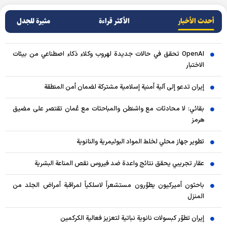
أحدث الأخبار
الأکثر قراءة
مثيرة للجدل
OpenAI تحقق في حالات جديدة لهروب وكلاء ذكاء اصطناعي من بيئات
الاختبار
إيران تدعو إلى آلية أمنية إسلامية مشتركة لضمان أمن المنطقة
بقائي: لا محادثات مع واشنطن والمباحثات مع عُمان تقتصر على مضيق
هرمز
تطوير جهاز محلي لخلط المواد البوليمرية والنانوية
عقار تجريبي يحقق نتائج واعدة ضد فيروس نقص المناعة البشرية
باحثون أميركيون يطوّرون مستشعراً لاسلكياً لمراقبة أمراض الجلد من
المنزل
إيران تطوّر كبسولات نانوية نباتية لتعزيز فعالية الكركمين