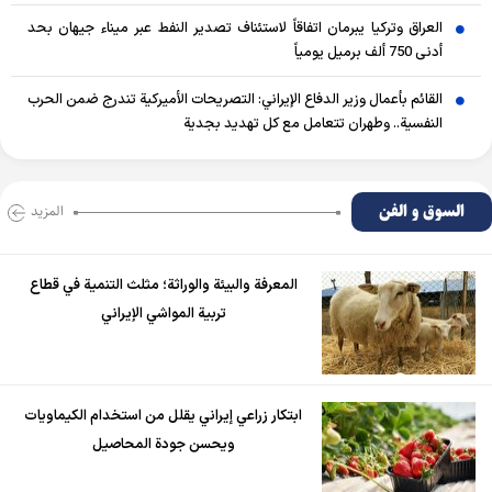
العراق وتركيا يبرمان اتفاقاً لاستئناف تصدير النفط عبر ميناء جيهان بحد
أدنى 750 ألف برميل يومياً
القائم بأعمال وزير الدفاع الإيراني: التصريحات الأميركية تندرج ضمن الحرب
النفسية.. وطهران تتعامل مع كل تهديد بجدية
السوق و الفن
المزید
المعرفة والبيئة والوراثة؛ مثلث التنمية في قطاع
تربية المواشي الإيراني
ابتكار زراعي إيراني يقلل من استخدام الكيماويات
ويحسن جودة المحاصيل